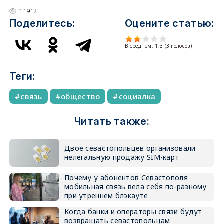
11912
Поделитесь:
Оцените статью:
В среднем:
1.3
(
3
голосов)
Теги:
связь
общество
социалка
Читать также:
Двое севастопольцев организовали
нелегальную продажу SIM-карт
Почему у абонентов Севастополя
мобильная связь вела себя по-разному
при утреннем блэкауте
Когда банки и операторы связи будут
возвращать севастопольцам