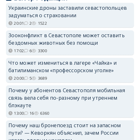
Украинские дроны заставили севастопольцев
задуматься о страховании
20:01
2
1522
Зооконфликт в Севастополе может оставить
бездомных животных без помощи
17:02
6
3300
Что может измениться в лагере «Чайка» и
батилиманском «профессорском уголке»
20:00
5
3689
Почему у абонентов Севастополя мобильная
связь вела себя по-разному при утреннем
блэкауте
13:00
16
6360
Почему наш бронепоезд стоит на запасном
пути? — Кеворкян объяснил, зачем России