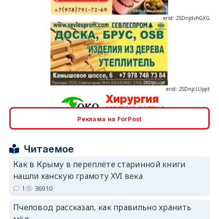
erid: 2SDnjcLUypt
Реклама на ForPost
erid: 2SDnjcrDNw6
Читаемое
Как в Крыму в переплёте старинной книги
нашли ханскую грамоту XVI века
1
36910
erid: 2SDnjdPjgYS
Пчеловод рассказал, как правильно хранить
мёд