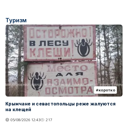
Туризм
коротко
Крымчане и севастопольцы реже жалуются
В
на клещей
ц
05/08/2026 12:43
217