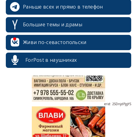
Раньше всех и прямо в телефон
Большие темы и драмы
erid: 2SDnjcrDNw6
Живи по-севастопольски
ForPost в наушниках
erid: 2SDnjdPjgYS
erid: 2SDnjdvhGXG