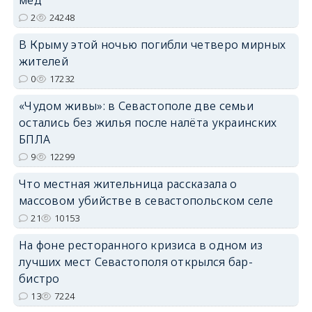
2
24248
В Крыму этой ночью погибли четверо мирных
жителей
erid: 2SDnjdvhGXG
0
17232
«Чудом живы»: в Севастополе две семьи
остались без жилья после налёта украинских
БПЛА
9
12299
Что местная жительница рассказала о
массовом убийстве в севастопольском селе
21
10153
На фоне ресторанного кризиса в одном из
лучших мест Севастополя открылся бар-
бистро
13
7224