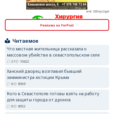
Реклама на ForPost
erid: 2SDnjcrDNw6
Читаемое
Что местная жительница рассказала о
массовом убийстве в севастопольском селе
21
10622
erid: 2SDnjdPjgYS
Ханский дворец возглавил бывший
замминистра юстиции Крыма
6
8569
Кого в Севастополе готовы взять на работу
для защиты города от дронов
0
8052
erid: 2SDnjdvhGXG