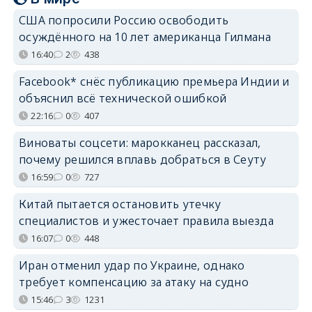
США попросили Россию освободить
осуждённого на 10 лет американца Гилмана
16:40
2
438
Facebook* снёс публикацию премьера Индии и
объяснил всё технической ошибкой
22:16
0
407
Виноваты соцсети: марокканец рассказал,
почему решился вплавь добраться в Сеуту
16:59
0
727
Китай пытается остановить утечку
специалистов и ужесточает правила выезда
16:07
0
448
Иран отменил удар по Украине, однако
требует компенсацию за атаку на судно
15:46
3
1231