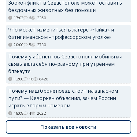
Зооконфликт в Севастополе может оставить
бездомных животных без помощи
17:02
6
3360
Что может измениться в лагере «Чайка» и
батилиманском «профессорском уголке»
20:00
5
3730
Почему у абонентов Севастополя мобильная
связь вела себя по-разному при утреннем
блэкауте
13:00
16
6420
Почему наш бронепоезд стоит на запасном
пути? — Кеворкян объяснил, зачем России
играть вторым номером
18:08
4
2622
Показать все новости