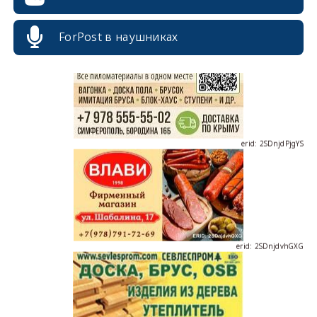
ForPost в наушниках
erid: 2SDnjdPjgYS
erid: 2SDnjdvhGXG
erid: 2SDnjcLUypt