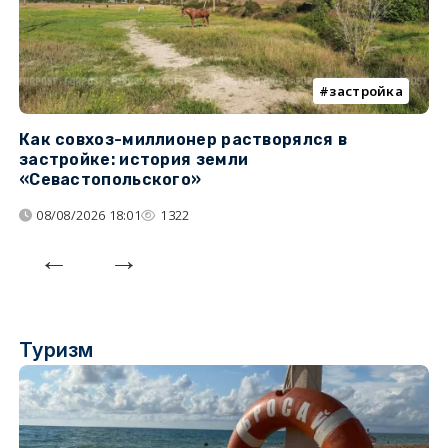
застройка
Как совхоз-миллионер растворялся в
К
застройке: история земли
н
«Севастопольского»
п
08/08/2026 18:01
1322
Туризм