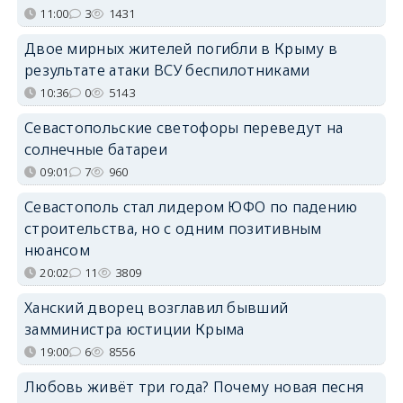
11:00
3
1431
Двое мирных жителей погибли в Крыму в
результате атаки ВСУ беспилотниками
10:36
0
5143
Севастопольские светофоры переведут на
солнечные батареи
09:01
7
960
Севастополь стал лидером ЮФО по падению
строительства, но с одним позитивным
нюансом
20:02
11
3809
Ханский дворец возглавил бывший
замминистра юстиции Крыма
19:00
6
8556
Любовь живёт три года? Почему новая песня