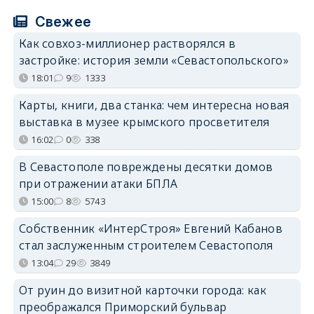
Свежее
Как совхоз-миллионер растворялся в
застройке: история земли «Севастопольского»
18:01
9
1333
Карты, книги, два станка: чем интересна новая
выставка в музее крымского просветителя
16:02
0
338
В Севастополе повреждены десятки домов
при отражении атаки БПЛА
15:00
8
5743
Собственник «ИнтерСтроя» Евгений Кабанов
стал заслуженным строителем Севастополя
13:04
29
3849
От руин до визитной карточки города: как
преображался Приморский бульвар