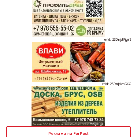
erid: 2SDnjdPjgYS
erid: 2SDnjdvhGXG
erid: 2SDnjcLUypt
Реклама на ForPost