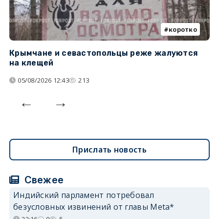
коротко
Крымчане и севастопольцы реже жалуются
В
на клещей
ц
05/08/2026 12:43
213
Прислать новость
Свежее
Индийский парламент потребовал
безусловных извинений от главы Meta*
22:16
0
5