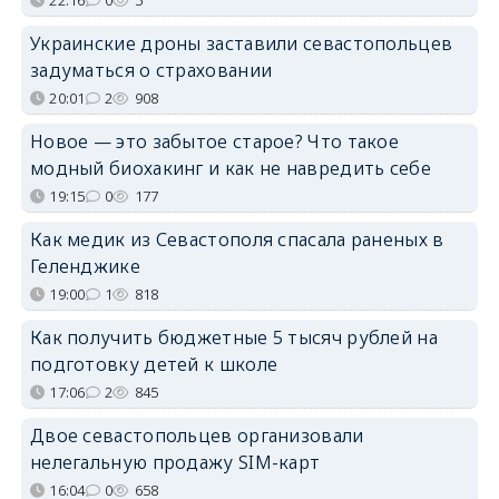
Украинские дроны заставили севастопольцев
задуматься о страховании
20:01
2
908
Новое — это забытое старое? Что такое
модный биохакинг и как не навредить себе
19:15
0
177
Как медик из Севастополя спасала раненых в
Геленджике
19:00
1
818
Как получить бюджетные 5 тысяч рублей на
подготовку детей к школе
17:06
2
845
Двое севастопольцев организовали
нелегальную продажу SIM-карт
16:04
0
658