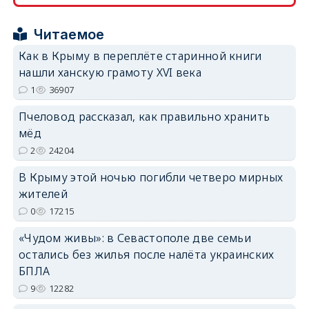
Читаемое
erid: 2SDnjcrDNw6
Как в Крыму в переплёте старинной книги
нашли ханскую грамоту XVI века
1
36907
Пчеловод рассказал, как правильно хранить
мёд
erid: 2SDnjdPjgYS
2
24204
В Крыму этой ночью погибли четверо мирных
жителей
0
17215
«Чудом живы»: в Севастополе две семьи
erid: 2SDnjdvhGXG
остались без жилья после налёта украинских
БПЛА
9
12282