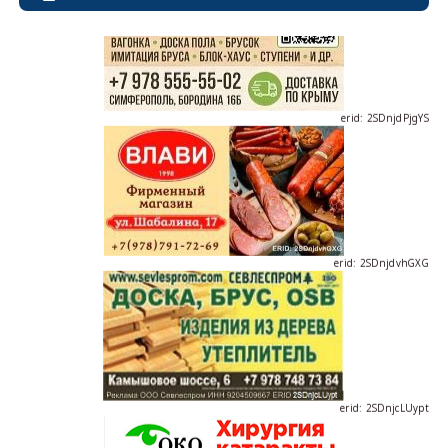
erid: 2SDnjdPjgYS
erid: 2SDnjdvhGXG
erid: 2SDnjcLUypt