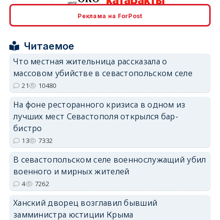
Реклама на ForPost
erid: 2SDnjcrDNw6
Читаемое
Что местная жительница рассказала о
массовом убийстве в севастопольском селе
21
10480
erid: 2SDnjdPjgYS
На фоне ресторанного кризиса в одном из
лучших мест Севастополя открылся бар-
бистро
13
7332
В севастопольском селе военнослужащий убил
erid: 2SDnjdvhGXG
военного и мирных жителей
4
7262
Ханский дворец возглавил бывший
замминистра юстиции Крыма