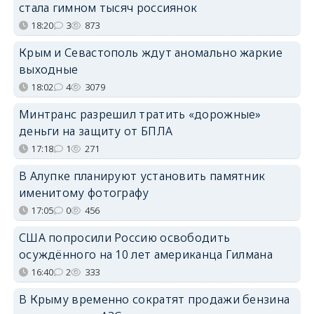
стала гимном тысяч россиянок
18:20
3
873
Крым и Севастополь ждут аномально жаркие
выходные
18:02
4
3079
Минтранс разрешил тратить «дорожные»
деньги на защиту от БПЛА
17:18
1
271
В Алупке планируют установить памятник
именитому фотографу
17:05
0
456
США попросили Россию освободить
осуждённого на 10 лет американца Гилмана
16:40
2
333
В Крыму временно сократят продажи бензина