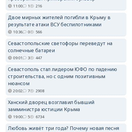
11:00
1
216
Двое мирных жителей погибли в Крыму в
результате атаки ВСУ беспилотниками
10:36
0
566
Севастопольские светофоры переведут на
солнечные батареи
09:01
3
447
Севастополь стал лидером ЮФО по падению
строительства, но с одним позитивным
нюансом
20:02
7
2908
Ханский дворец возглавил бывший
замминистра юстиции Крыма
19:00
5
6734
Любовь живёт три года? Почему новая песня