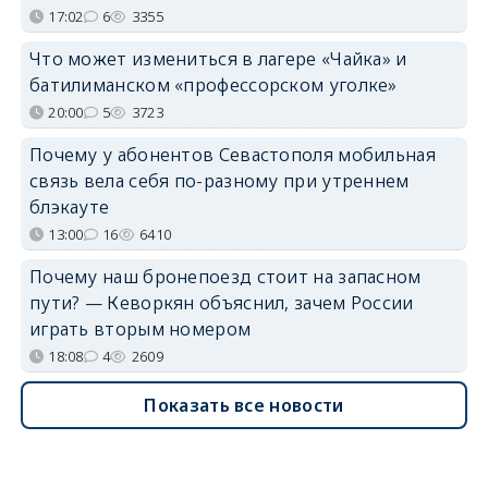
17:02
6
3355
Что может измениться в лагере «Чайка» и
батилиманском «профессорском уголке»
20:00
5
3723
Почему у абонентов Севастополя мобильная
связь вела себя по-разному при утреннем
блэкауте
13:00
16
6410
Почему наш бронепоезд стоит на запасном
пути? — Кеворкян объяснил, зачем России
играть вторым номером
18:08
4
2609
Показать все новости