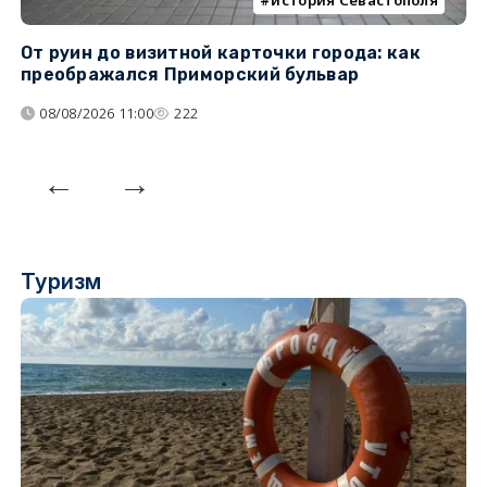
От руин до визитной карточки города: как
С
преображался Приморский бульвар
с
08/08/2026 11:00
222
Туризм