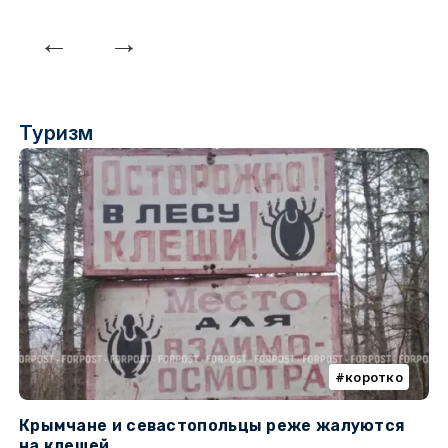
Туризм
коротко
Крымчане и севастопольцы реже жалуются
В
на клещей
ц