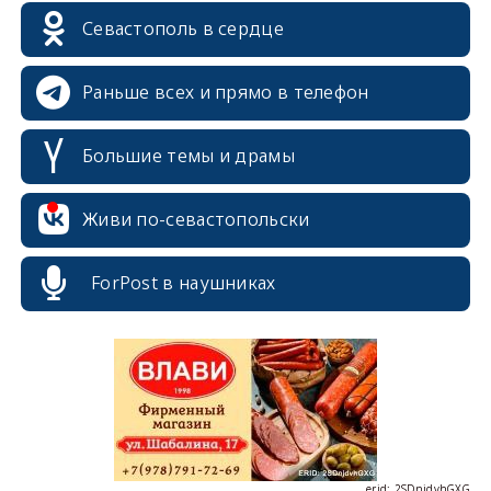
Севастополь в сердце
Раньше всех и прямо в телефон
Большие темы и драмы
erid: 2SDnjcrDNw6
Живи по-севастопольски
ForPost в наушниках
erid: 2SDnjdPjgYS
erid: 2SDnjdvhGXG