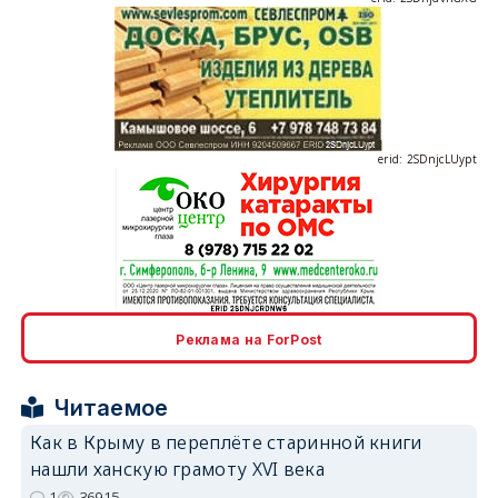
erid: 2SDnjcLUypt
erid: 2SDnjcrDNw6
Реклама на ForPost
Читаемое
Как в Крыму в переплёте старинной книги
нашли ханскую грамоту XVI века
erid: 2SDnjdPjgYS
1
36915