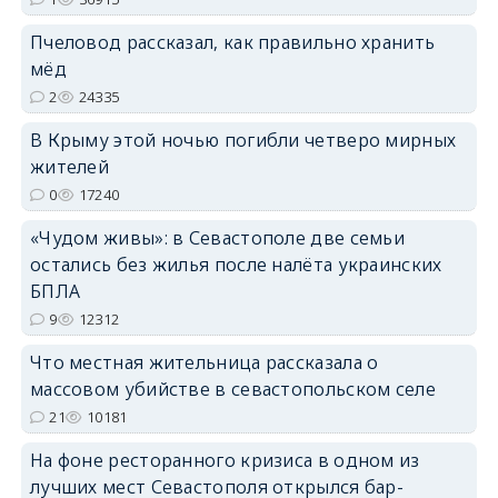
Пчеловод рассказал, как правильно хранить
мёд
2
24335
В Крыму этой ночью погибли четверо мирных
erid: 2SDnjdvhGXG
жителей
0
17240
«Чудом живы»: в Севастополе две семьи
остались без жилья после налёта украинских
БПЛА
9
12312
Что местная жительница рассказала о
массовом убийстве в севастопольском селе
21
10181
На фоне ресторанного кризиса в одном из
лучших мест Севастополя открылся бар-