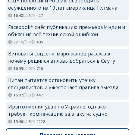
США попросили Россию освободить
осуждённого на 10 лет американца Гилмана
16:40
2
427
Facebook* снёс публикацию премьера Индии и
объяснил всё технической ошибкой
22:16
0
406
Виноваты соцсети: марокканец рассказал,
почему решился вплавь добраться в Сеуту
16:59
0
726
Китай пытается остановить утечку
специалистов и ужесточает правила выезда
16:07
0
447
Иран отменил удар по Украине, однако
требует компенсацию за атаку на судно
15:46
3
1228
Показать все новости