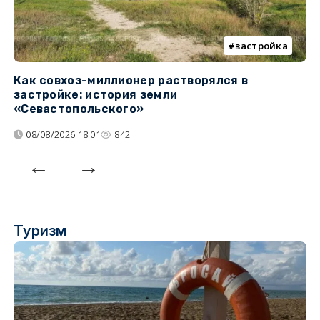
застройка
Как совхоз-миллионер растворялся в
К
застройке: история земли
н
«Севастопольского»
п
08/08/2026 18:01
842
Туризм