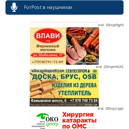
ForPost в наушниках
erid: 2SDnjdPjgYS
erid: 2SDnjdvhGXG
erid: 2SDnjcLUypt