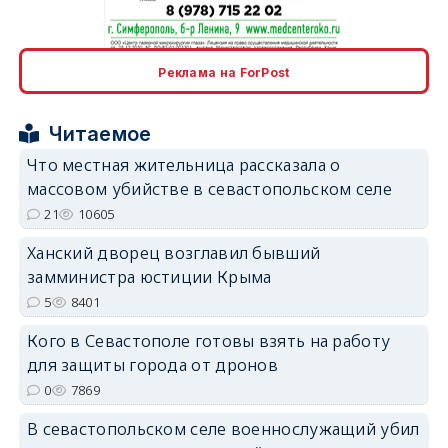
erid: 2SDnjcrDNw6
Реклама на ForPost
Читаемое
Что местная жительница рассказала о
массовом убийстве в севастопольском селе
erid: 2SDnjdPjgYS
21
10605
Ханский дворец возглавил бывший
замминистра юстиции Крыма
5
8401
Кого в Севастополе готовы взять на работу
erid: 2SDnjdvhGXG
для защиты города от дронов
0
7869
В севастопольском селе военнослужащий убил