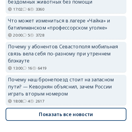
бездомных животных без помощи
17:02
6
3360
Что может измениться в лагере «Чайка» и
батилиманском «профессорском уголке»
20:00
5
3728
Почему у абонентов Севастополя мобильная
связь вела себя по-разному при утреннем
блэкауте
13:00
16
6419
Почему наш бронепоезд стоит на запасном
пути? — Кеворкян объяснил, зачем России
играть вторым номером
18:08
4
2617
Показать все новости