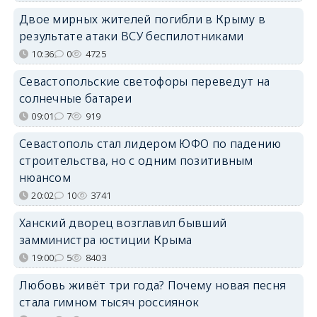
Двое мирных жителей погибли в Крыму в
результате атаки ВСУ беспилотниками
10:36
0
4725
Севастопольские светофоры переведут на
солнечные батареи
09:01
7
919
Севастополь стал лидером ЮФО по падению
строительства, но с одним позитивным
нюансом
20:02
10
3741
Ханский дворец возглавил бывший
замминистра юстиции Крыма
19:00
5
8403
Любовь живёт три года? Почему новая песня
стала гимном тысяч россиянок