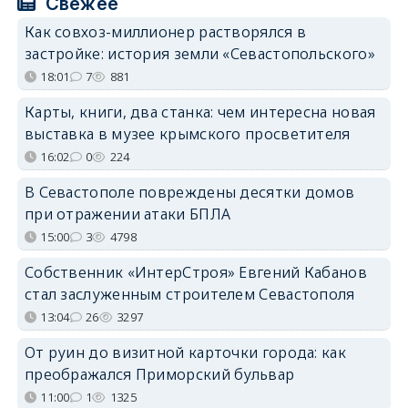
Свежее
Как совхоз-миллионер растворялся в
застройке: история земли «Севастопольского»
18:01
7
881
Карты, книги, два станка: чем интересна новая
выставка в музее крымского просветителя
16:02
0
224
В Севастополе повреждены десятки домов
при отражении атаки БПЛА
15:00
3
4798
Собственник «ИнтерСтроя» Евгений Кабанов
стал заслуженным строителем Севастополя
13:04
26
3297
От руин до визитной карточки города: как
преображался Приморский бульвар
11:00
1
1325