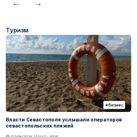
Туризм
бизнес
Власти Севастополя услышали операторов
П
севастопольских пляжей
о
07/08/2026 11:01
3926