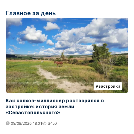
Главное за день
застройка
Как совхоз-миллионер растворялся в
К
застройке: история земли
н
«Севастопольского»
п
08/08/2026 18:01
3450