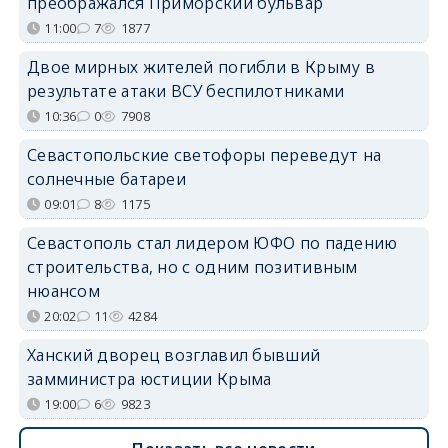
преображался Приморский бульвар
11:00
7
1877
Двое мирных жителей погибли в Крыму в
результате атаки ВСУ беспилотниками
10:36
0
7908
Севастопольские светофоры переведут на
солнечные батареи
09:01
8
1175
Севастополь стал лидером ЮФО по падению
строительства, но с одним позитивным
нюансом
20:02
11
4284
Ханский дворец возглавил бывший
замминистра юстиции Крыма
19:00
6
9823