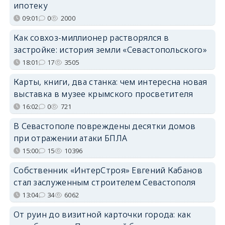
ипотеку
09:01
0
2000
Как совхоз-миллионер растворялся в
застройке: история земли «Севастопольского»
18:01
17
3505
Карты, книги, два станка: чем интересна новая
выставка в музее крымского просветителя
16:02
0
721
В Севастополе повреждены десятки домов
при отражении атаки БПЛА
15:00
15
10396
Собственник «ИнтерСтроя» Евгений Кабанов
стал заслуженным строителем Севастополя
13:04
34
6062
От руин до визитной карточки города: как