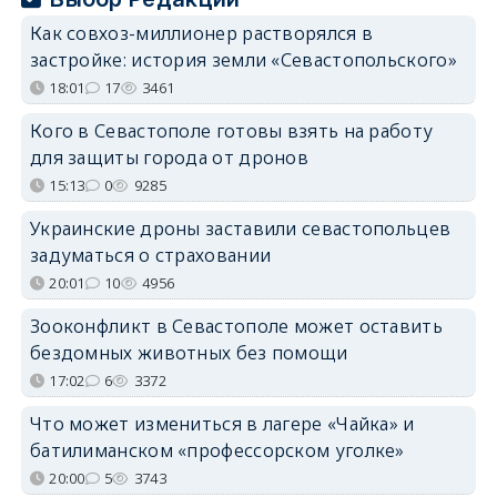
Как совхоз-миллионер растворялся в
застройке: история земли «Севастопольского»
18:01
17
3461
Кого в Севастополе готовы взять на работу
для защиты города от дронов
15:13
0
9285
Украинские дроны заставили севастопольцев
задуматься о страховании
20:01
10
4956
Зооконфликт в Севастополе может оставить
бездомных животных без помощи
17:02
6
3372
Что может измениться в лагере «Чайка» и
батилиманском «профессорском уголке»
20:00
5
3743