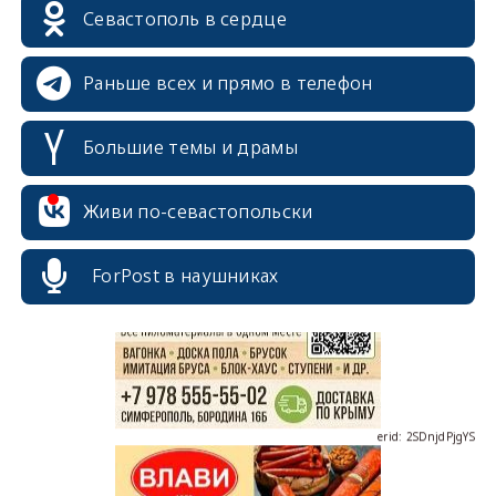
Севастополь в сердце
Раньше всех и прямо в телефон
Большие темы и драмы
Живи по-севастопольски
erid: 2SDnjcrDNw6
ForPost в наушниках
erid: 2SDnjdPjgYS