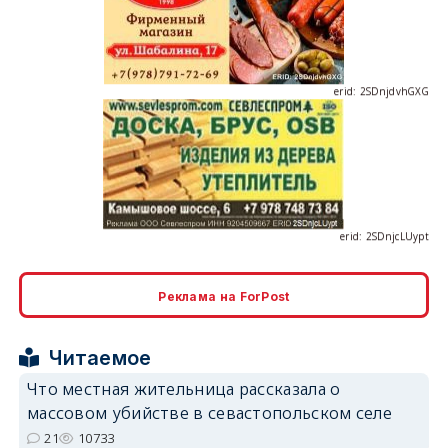
erid: 2SDnjdvhGXG
erid: 2SDnjcLUypt
Реклама на ForPost
erid: 2SDnjcrDNw6
Читаемое
Что местная жительница рассказала о
массовом убийстве в севастопольском селе
21
10733