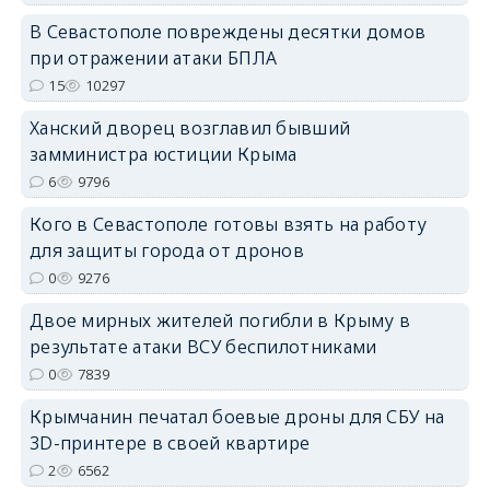
erid: 2SDnjdPjgYS
В Севастополе повреждены десятки домов
при отражении атаки БПЛА
15
10297
Ханский дворец возглавил бывший
замминистра юстиции Крыма
6
9796
erid: 2SDnjdvhGXG
Кого в Севастополе готовы взять на работу
для защиты города от дронов
0
9276
Двое мирных жителей погибли в Крыму в
результате атаки ВСУ беспилотниками
0
7839
Крымчанин печатал боевые дроны для СБУ на
3D-принтере в своей квартире
2
6562