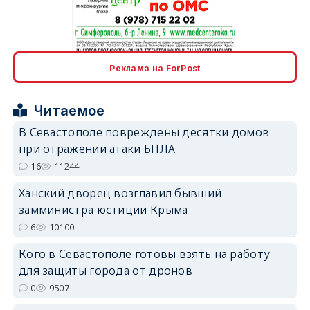
erid: 2SDnjcrDNw6
Реклама на ForPost
Читаемое
В Севастополе повреждены десятки домов
при отражении атаки БПЛА
erid: 2SDnjdPjgYS
16
11244
Ханский дворец возглавил бывший
замминистра юстиции Крыма
6
10100
Кого в Севастополе готовы взять на работу
erid: 2SDnjdvhGXG
для защиты города от дронов
0
9507