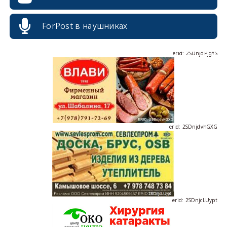
ForPost в наушниках
erid: 2SDnjdPjgYS
erid: 2SDnjdvhGXG
erid: 2SDnjcLUypt