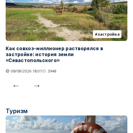
застройка
Как совхоз-миллионер растворялся в
К
застройке: история земли
н
«Севастопольского»
п
08/08/2026 18:01
3948
Туризм