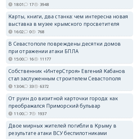
18:01
17
3948
Карты, книги, два станка: чем интересна новая
выставка в музее крымского просветителя
16:02
0
768
В Севастополе повреждены десятки домов
при отражении атаки БПЛА
15:00
16
11177
Собственник «ИнтерСтроя» Евгений Кабанов
стал заслуженным строителем Севастополя
13:04
33
6372
От руин до визитной карточки города: как
преображался Приморский бульвар
11:00
7
1937
Двое мирных жителей погибли в Крыму в
результате атаки ВСУ беспилотниками