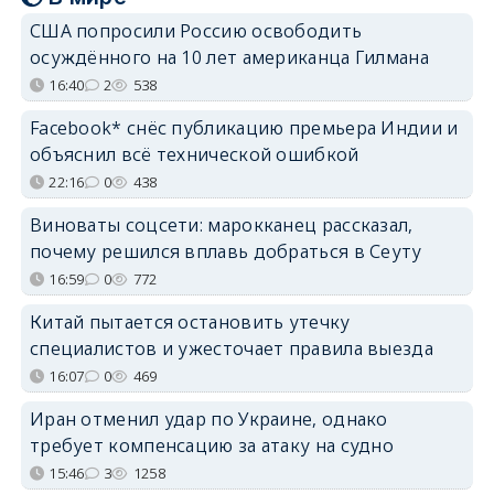
США попросили Россию освободить
осуждённого на 10 лет американца Гилмана
16:40
2
538
Facebook* снёс публикацию премьера Индии и
объяснил всё технической ошибкой
22:16
0
438
Виноваты соцсети: марокканец рассказал,
почему решился вплавь добраться в Сеуту
16:59
0
772
Китай пытается остановить утечку
специалистов и ужесточает правила выезда
16:07
0
469
Иран отменил удар по Украине, однако
требует компенсацию за атаку на судно
15:46
3
1258