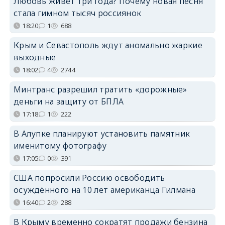
Любовь живёт три года? Почему новая песня
стала гимном тысяч россиянок
18:20
1
688
Крым и Севастополь ждут аномально жаркие
выходные
18:02
4
2744
Минтранс разрешил тратить «дорожные»
деньги на защиту от БПЛА
17:18
1
222
В Алупке планируют установить памятник
именитому фотографу
17:05
0
391
США попросили Россию освободить
осуждённого на 10 лет американца Гилмана
16:40
2
288
В Крыму временно сократят продажи бензина