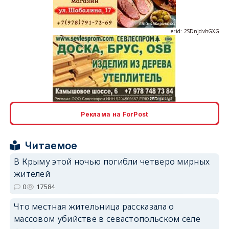
erid: 2SDnjdvhGXG
erid: 2SDnjcLUypt
Реклама на ForPost
Читаемое
В Крыму этой ночью погибли четверо мирных
жителей
erid: 2SDnjcrDNw6
0
17584
Что местная жительница рассказала о
массовом убийстве в севастопольском селе