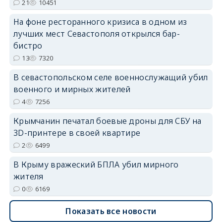
21
10451
На фоне ресторанного кризиса в одном из
erid: 2SDnjdPjgYS
лучших мест Севастополя открылся бар-
бистро
13
7320
В севастопольском селе военнослужащий убил
военного и мирных жителей
erid: 2SDnjdvhGXG
4
7256
Крымчанин печатал боевые дроны для СБУ на
3D-принтере в своей квартире
2
6499
В Крыму вражеский БПЛА убил мирного
жителя
0
6169
Показать все новости