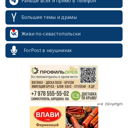
Раньше всех и прямо в телефон
Большие темы и драмы
Живи по-севастопольски
ForPost в наушниках
erid: 2SDnjcrDNw6
erid: 2SDnjdPjgYS