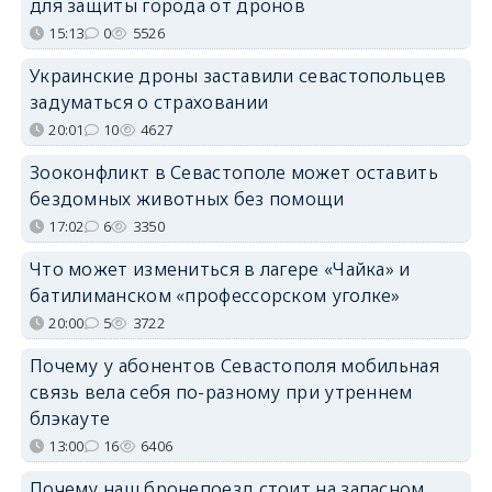
для защиты города от дронов
15:13
0
5526
Украинские дроны заставили севастопольцев
задуматься о страховании
20:01
10
4627
Зооконфликт в Севастополе может оставить
бездомных животных без помощи
17:02
6
3350
Что может измениться в лагере «Чайка» и
батилиманском «профессорском уголке»
20:00
5
3722
Почему у абонентов Севастополя мобильная
связь вела себя по-разному при утреннем
блэкауте
13:00
16
6406
Почему наш бронепоезд стоит на запасном