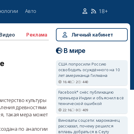
18+
нологии
Авто
Видео
Личный кабинет
Реклама
В мире
ие
США попросили Россию
освободить осуждённого на 10
лет американца Гилмана
16:40
2
440
Facebook* снёс публикацию
премьера Индии и объяснил всё
истерство культуры
технической ошибкой
вления древностями
22:16
0
409
я, такая мера может
Виноваты соцсети: марокканец
рассказал, почему решился
создана по аналогии
вплавь добраться в Сеуту