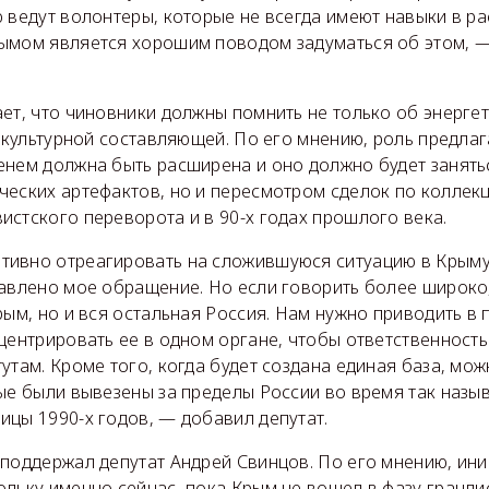
 ведут волонтеры, которые не всегда имеют навыки в ра
ымом является хорошим поводом задуматься об этом, 
ет, что чиновники должны помнить не только об энерге
о культурной составляющей. По его мнению, роль предла
енем должна быть расширена и оно должно будет занять
ческих артефактов, но и пересмотром сделок по коллек
стского переворота и в 90-х годах прошлого века.
ивно отреагировать на сложившуюся ситуацию в Крыму,
равлено мое обращение. Но если говорить более широко
рым, но и вся остальная Россия. Нам нужно приводить в
центрировать ее в одном органе, чтобы ответственность
утам. Кроме того, когда будет создана единая база, мо
рые были вывезены за пределы России во время так наз
ицы 1990-х годов, — добавил депутат.
 поддержал депутат Андрей Свинцов. По его мнению, ин
ольку именно сейчас, пока Крым не вошел в фазу гранд