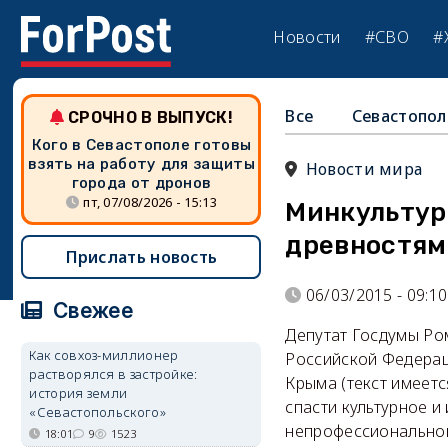
Новости
#СВО
#
Все
Севастопол
СРОЧНО В ВЫПУСК!
Кого в Севастополе готовы
взять на работу для защиты
Новости мира
города от дронов
пт, 07/08/2026 - 15:13
Минкультур
древностям
Прислать новость
06/03/2015 - 09:10
Свежее
Депутат Госдумы Ро
Как совхоз-миллионер
Российской Федерац
растворялся в застройке:
Крыма (текст имеет
история земли
спасти культурное и
«Севастопольского»
непрофессионального
18:01
9
1523