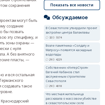
Показать все новости
четом сохранения
Обсуждаемое
проектам могут быть
ому создание
В Севастополе утвердили проект
о бы позвать
застройки центра Балаклавы
всю эту специфику, и
32
5574
ить зоны охраны —
Возле памятника «Солдату и
ески с нуля
Матросу» появятся каскадные
ла. А без внятного
водопады
еские пласты, —
29
4229
Собственник «ИнтерСтроя»
Евгений Кабанов стал
но и вся остальная
заслуженным строителем
 Германского
Севастополя
и создавать такое
29
4018
уровне.
Что местная жительница
рассказала о массовом убийстве
т Краснодарский
в севастопольском селе