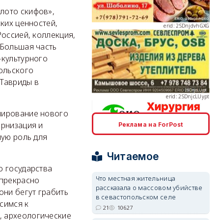
лото скифов»,
ких ценностей,
Россией, коллекция,
 Большая часть
-культурного
erid: 2SDnjcLUypt
ольского
 Тавриды в
мирование нового
ернизация и
Реклама на ForPost
erid: 2SDnjcrDNw6
ную роль для
Читаемое
о государства
Что местная жительница
 прекрасно
рассказала о массовом убийстве
они бегут грабить
в севастопольском селе
симся к
erid: 2SDnjdPjgYS
21
10627
, археологические