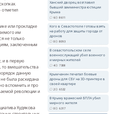
Ханский дворец возглавил
скопках.
бывший замминистра юстиции
— отметил
Крыма
6
8611
тике или прокладке
Кого в Севастополе готовы взять
erid: 2SDnjdvhGXG
на работу для защиты города от
гаемого им
дронов
ся не только
0
8093
циям, заключенным
В севастопольском селе
военнослужащий убил военного
и мирных жителей
 и в первую
4
7308
, то вмешательства
 порядок данную
Крымчанин печатал боевые
 не была раскидана
дроны для СБУ на 3D-принтере в
своей квартире
жно вспомнить и про
2
6532
ываемой революции и
В Крыму вражеский БПЛА убил
мирного жителя
ициатива Худякова
0
6317
иозных строительных