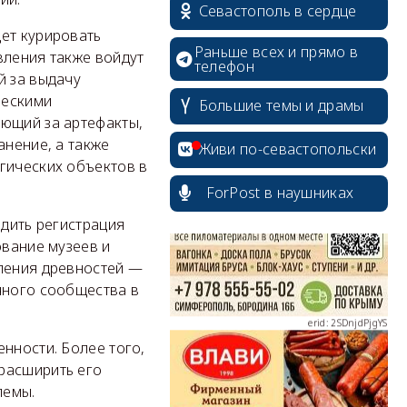
Севастополь в сердце
ет курировать
Раньше всех и прямо в
вления также войдут
телефон
й за выдачу
ческими
Большие темы и драмы
ающий за артефакты,
erid: 2SDnjcrDNw6
анение, а также
Живи по-севастопольски
гических объектов в
ForPost в наушниках
одить регистрация
ование музеев и
erid: 2SDnjdPjgYS
вления древностей —
чного сообщества в
нности. Более того,
расширить его
лемы.
erid: 2SDnjdvhGXG