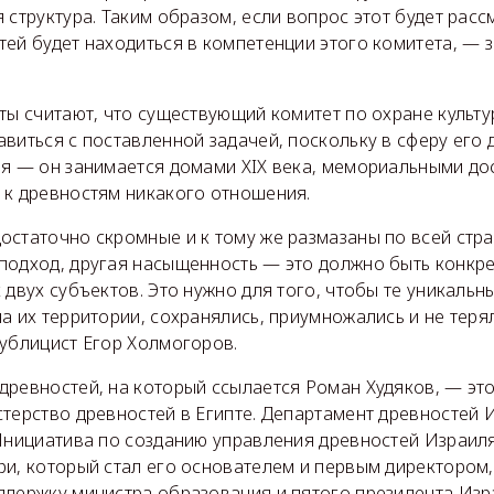
 структура. Таким образом, если вопрос этот будет расс
ей будет находиться в компетенции этого комитета, — 
ты считают, что существующий комитет по охране культ
виться с поставленной задачей, поскольку в сферу его 
ия — он занимается домами XIX века, мемориальными до
 к древностям никакого отношения.
статочно скромные и к тому же размазаны по всей стран
подход, другая насыщенность — это должно быть конкр
 двух субъектов. Это нужно для того, чтобы те уникальн
а их территории, сохранялись, приумножались и не тер
публицист Егор Холмогоров.
древностей, на который ссылается Роман Худяков, — эт
стерство древностей в Египте. Департамент древностей 
 Инициатива по созданию управления древностей Израил
и, который стал его основателем и первым директором,
ддержку министра образования и пятого президента Из