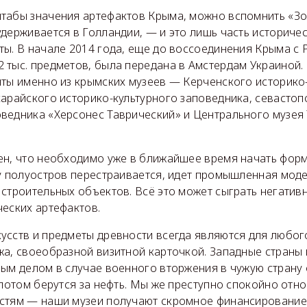
табы значения артефактов Крыма, можно вспомнить «Зо
держивается в Голландии, — и это лишь часть историчес
ы. В начале 2014 года, еще до воссоединения Крыма с 
 тыс. предметов, была передана в Амстердам Украиной.
яты именно из крымских музеев — Керченского историко
сарайского историко-культурного заповедника, севастоп
ведника «Херсонес Таврический» и Центрального музея
ен, что необходимо уже в ближайшее время начать фор
ку полуостров перестраивается, идет промышленная мод
строительных объектов. Всё это может сыграть негатив
ческих артефактов.
усств и предметы древности всегда являются для любог
жа, своеобразной визитной карточкой. Западные страны
ым делом в случае военного вторжения в чужую страну 
 потом берутся за нефть. Мы же преступно спокойно отно
стям — наши музеи получают скромное финансирование