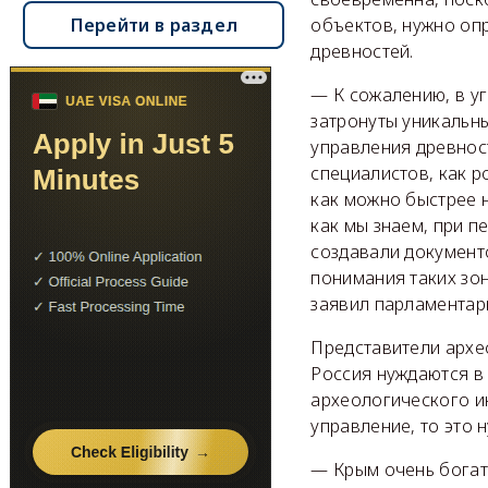
Перейти в раздел
объектов, нужно опр
древностей.
— К сожалению, в уг
затронуты уникальн
управления древнос
специалистов, как р
как можно быстрее 
как мы знаем, при п
создавали документо
понимания таких зо
заявил парламентар
Представители архео
Россия нуждаются в
археологического ин
управление, то это 
— Крым очень богат