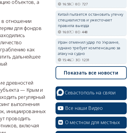
ацию объектов, а
16:59
0
727
Китай пытается остановить утечку
специалистов и ужесточает
я в отношении
правила выезда
терям для фондов
16:07
0
448
находились
оличество
Иран отменил удар по Украине,
однако требует компенсацию за
зграблению как
атаку на судно
атить дальнейшее
15:46
3
1231
ный
Показать все новости
ие древностей
субъекта — Крым и
Севастополь на связи
входить регулярный
оринг выполнения
Все наши Видео
ок, инициированных
ут проводить
О местном для местных
тников, включая
ии.