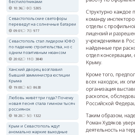
беспилотниками
10:36
0
5305
Структурно каждое 
Севастопольские светофоры
команду инспекторов
переведут на солнечные батареи
отделы с профильной
09:01
7
977
лицензий и разрешен
учреждениями в Рос
Севастополь стал лидером ЮФО
по падению строительства, но с
найденные при раско
одним позитивным нюансом
отдел консервации,
20:02
11
3840
Крыму.
Ханский дворец возглавил
Кроме того, предпол
бывший замминистра юстиции
Крыма
всех находок, их оп
19:00
6
8630
организация выстав
раскопок, обследов
Любовь живёт три года? Почему
Российской Федерац
новая песня стала гимном тысяч
россиянок
Таким образом, наде
18:20
5
1322
Роман Худяков увер
Крым и Севастополь ждут
деятельность на тер
аномально жаркие выходные