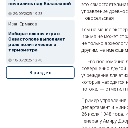
появились над Балаклавой
это самостоятельная
управление древност
29/09/2025 19:28
Новосельская.
Иван Ермаков
Тем не менее экспер
Избирательная игра в
Крыма не может спра
Севастополе выполняет
не только археолог
роль политического
другим, не имеющим
термометра
18/08/2025 13:48
— Его полномочия до
совершенно другой 
В раздел
учреждение для этих
которые находятся н
потоке, — отметил 
Пример управления 
департамент и мини
26 июля 1948 года.
генералу Амиру Дрор
благословение и по