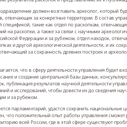
подразделение должен возглавить археолог, который буд
, отвечающих за конкретные территории. В состав упра
 спецификой, такие как отдел по раскопкам, отвечающи
ий на раскопки, а также за связи с научными археологи
сийской Федерации и за рубежом, отдел находок, отвеч
пках и другой археологической деятельности, и их сохр
 отвечающий за сохранность древних построек и археоло
агается, что в сферу деятельности управления будет вх
исание и создание центральной базы данных, консультир
ок, публикация результатов научной деятельности упра
аний и исследований, чтобы довести их до сведения нау
ии и за рубежом.
ется парламентарий, удастся сохранить национальные це
ен, что положительный опыт работы управления сможет 
риторию всей России, где в этой сфере существуют проб