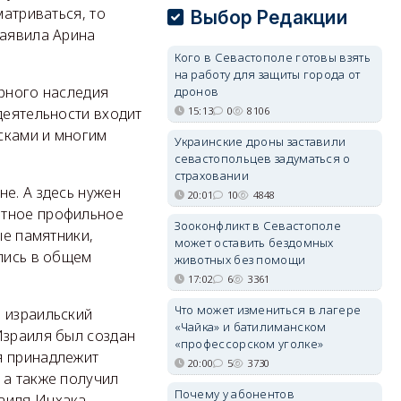
матриваться, то
Выбор Редакции
заявила Арина
Кого в Севастополе готовы взять
на работу для защиты города от
урного наследия
дронов
15:13
0
8106
деятельности входит
сками и многим
Украинские дроны заставили
севастопольцев задуматься о
страховании
е. А здесь нужен
20:01
10
4848
етное профильное
Зооконфликт в Севастополе
ые памятники,
может оставить бездомных
ялись в общем
животных без помощи
17:02
6
3361
Что может измениться в лагере
о израильский
«Чайка» и батилиманском
Израиля был создан
«профессорском уголке»
я принадлежит
20:00
5
3730
 а также получил
Почему у абонентов
раиля Ицхака