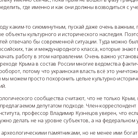
еделить, где именно и как они должны возводиться с у
оду каким-то сиюминутным, пускай даже очень важным, 
ые объекты культурного и исторического наследия. Поэт
тей отвечало бы современной ситуации. Туда можно был
оссийских, так и международного класса, которые знают 
начать работу в этом направлении. Очень важно установ
ереходе Крыма в состав России многие ведомства фактич
оборот, потому что украинская власть всё это уничтожи
н мы можем просто похоронить целые культурно-историч
ий.
логического сообщества считают, что не только Крым, 
 предлагаемом депутатом подходе. Член-корреспондент
ститута, профессор Владимир Кузнецов уверен, что есл
нужно делать не на уровне субъектов, а на федеральном 
 археологическими памятниками, но не менее ими бога