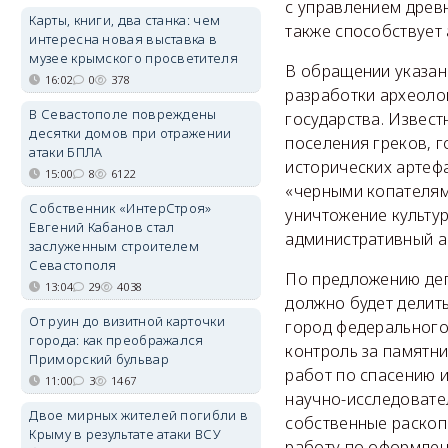
с управлением древн
Карты, книги, два станка: чем
также способствует
интересна новая выставка в
музее крымского просветителя
В обращении указано
16:02
0
378
разработки археоло
В Севастополе повреждены
государства. Извест
десятки домов при отражении
поселения греков, г
атаки БПЛА
исторических артеф
15:00
8
6122
«черными копателям
Собственник «ИнтерСтроя»
уничтожение культу
Евгений Кабанов стал
административный а
заслуженным строителем
Севастополя
По предложению деп
13:04
29
4038
должно будет делит
От руин до визитной карточки
город федерального
города: как преображался
контроль за памятни
Приморский бульвар
работ по спасению 
11:00
3
1467
научно-исследовате
Двое мирных жителей погибли в
собственные раскоп
Крыму в результате атаки ВСУ
работу по оформлен