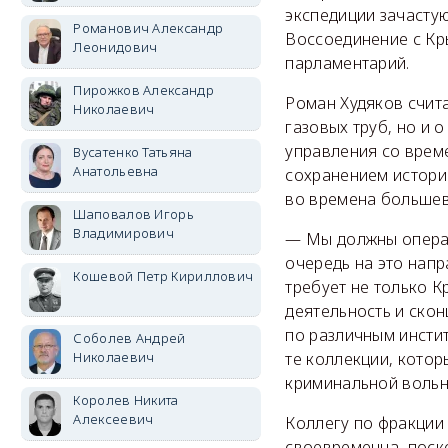
экспедиции зачастую
Романович Александр
Воссоединение с Кр
Леонидович
парламентарий.
Пирожков Александр
Роман Худяков счита
Николаевич
газовых труб, но и 
управления со врем
Вусатенко Татьяна
Анатольевна
сохранением истори
во времена большеви
Шаповалов Игорь
Владимирович
— Мы должны операт
очередь на это нап
Кошевой Петр Кириллович
требует не только К
деятельность и скон
по различным инстит
Соболев Андрей
Николаевич
те коллекции, кото
криминальной вольн
Королев Никита
Алексеевич
Коллегу по фракции
своевременна, поск