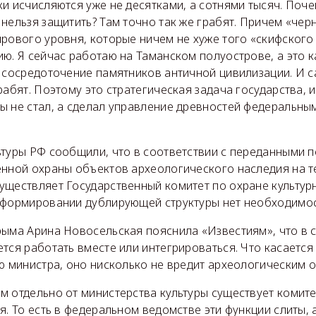
и исчисляются уже не десятками, а сотнями тысяч. Поче
нельзя защитить? Там точно так же грабят. Причем «чер
рового уровня, которые ничем не хуже того «скифского 
ю. Я сейчас работаю на Таманском полуострове, а это к
о сосредоточение памятников античной цивилизации. И с
рабят. Поэтому это стратегическая задача государства, 
ы не стал, а сделал управление древностей федеральны
ьтуры РФ сообщили, что в соответствии с переданными
енной охраны объектов археологического наследия на 
уществляет Государственный комитет по охране культур
 формировании дублирующей структуры нет необходимос
рыма Арина Новосельская пояснила «Известиям», что в 
тся работать вместе или интегрироваться. Что касается
ю министра, оно нисколько не вредит археологическим 
м отдельно от министерства культуры существует комите
я. То есть в федеральном ведомстве эти функции слиты, 