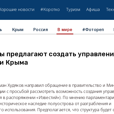
Хорошие новости
#Коротко
Туризм
Афиша
Тех
ь
Крым
Россия
#Фотореп
В мире
ы предлагают создать управлен
и Крыма
ман Худяков направил обращение в правительство и Мин
ии с просьбой рассмотреть возможность создания упра
ся в распоряжении «Известий»). По мнению парламентари
 историческое наследие полуострова от разграбления и
 использования. Предполагается, что структура будет 