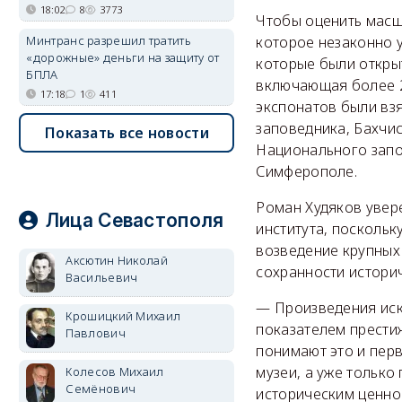
18:02
8
3773
Чтобы оценить масш
Минтранс разрешил тратить
которое незаконно у
«дорожные» деньги на защиту от
которые были открыт
БПЛА
включающая более 2
17:18
1
411
экспонатов были вз
заповедника, Бахчи
Показать все новости
Национального запо
Симферополе.
Роман Худяков увер
Лица Севастополя
института, посколь
возведение крупных 
Аксютин Николай
сохранности истори
Васильевич
— Произведения иск
Крошицкий Михаил
показателем прести
Павлович
понимают это и перв
музеи, а уже только
Колесов Михаил
Семёнович
историческим ценно