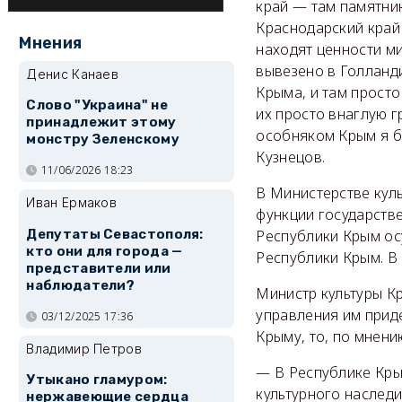
край — там памятник
Краснодарский край 
Мнения
находят ценности ми
вывезено в Голланди
Денис Канаев
Крыма, и там прост
Слово "Украина" не
их просто внаглую г
принадлежит этому
особняком Крым я б
монстру Зеленскому
Кузнецов.
11/06/2026 18:23
В Министерстве кул
Иван Ермаков
функции государств
Депутаты Севастополя:
Республики Крым ос
кто они для города —
Республики Крым. В
представители или
наблюдатели?
Министр культуры К
управления им приде
03/12/2025 17:36
Крыму, то, по мнени
Владимир Петров
— В Республике Кры
Утыкано гламуром:
культурного наследи
нержавеющие сердца