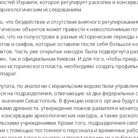
остей Израиля, которое регулирует раскопки и консерв
 археологическим исследованиям.
, что бездействие и отсутствие внятного регулировани
гических объектов может привести к невосполнимым по
но, что на полуострове в разные исторические периоды 
отов и скифов, которые оставили после себя большое к
актов. Часть уже открытых находок была подвергнута ра
и», так и официальным Киевом. И для того, чтобы прекр
рно-исторического пласта, необходимо создать профиль
ппарат.
утата, по аналогии с израильским ведомством управлен
ься на подразделения, отвечающие за два федеральных 
 значения Севастополь. В функции нового органа будут 
ками древности, утверждение планов развития и ​​монит
и консервации археологических находок, а также раскоп
льскими учреждениями. Кроме того, подразделения смог
ки с помощью постоянного персонала и временных рабо
ию результатов раскопок и представлению их к публикац