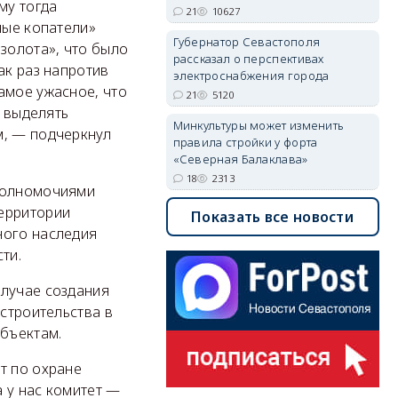
му тогда
21
10627
ные копатели»
Губернатор Севастополя
золота», что было
рассказал о перспективах
ак раз напротив
электроснабжения города
амое ужасное, что
21
5120
и выделять
Минкультуры может изменить
м, — подчеркнул
правила стройки у форта
«Северная Балаклава»
18
2313
 полномочиями
территории
Показать все новости
ного наследия
ти.
случае создания
 строительства в
объектам.
т по охране
а у нас комитет —