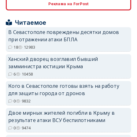
Реклама на ForPost
erid: 2SDnjcrDNw6
Читаемое
В Севастополе повреждены десятки домов
при отражении атаки БПЛА
18
12983
erid: 2SDnjdPjgYS
Ханский дворец возглавил бывший
замминистра юстиции Крыма
6
10458
Кого в Севастополе готовы взять на работу
для защиты города от дронов
erid: 2SDnjdvhGXG
0
9832
Двое мирных жителей погибли в Крыму в
результате атаки ВСУ беспилотниками
0
9474