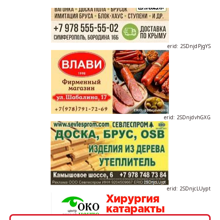
erid: 2SDnjdPjgYS
erid: 2SDnjdvhGXG
erid: 2SDnjcLUypt