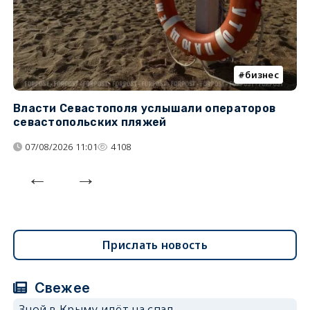
бизнес
Власти Севастополя услышали операторов
П
севастопольских пляжей
о
07/08/2026 11:01
4108
Прислать новость
Свежее
Зной в Крыму идёт на спад