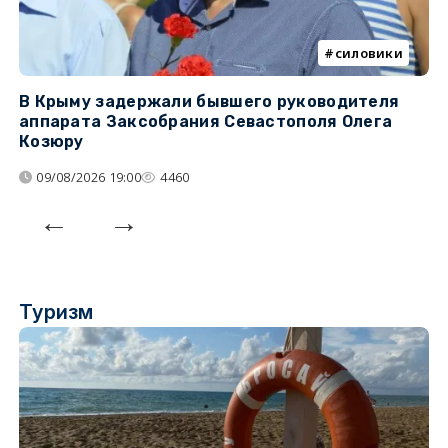
силовики
В Крыму задержали бывшего руководителя
К
аппарата Заксобрания Севастополя Олега
з
Козюру
«
09/08/2026 19:00
4460
Туризм