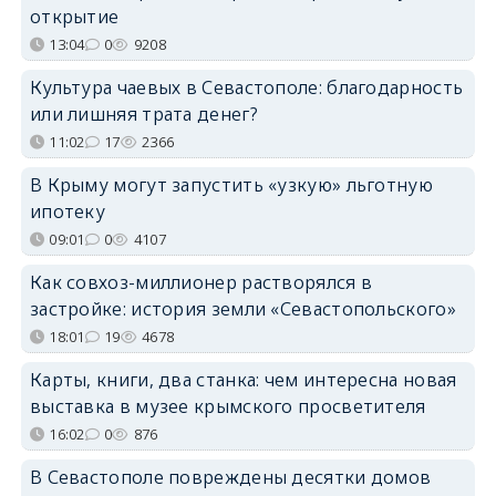
открытие
13:04
0
9208
Культура чаевых в Севастополе: благодарность
или лишняя трата денег?
11:02
17
2366
В Крыму могут запустить «узкую» льготную
ипотеку
09:01
0
4107
Как совхоз-миллионер растворялся в
застройке: история земли «Севастопольского»
18:01
19
4678
Карты, книги, два станка: чем интересна новая
выставка в музее крымского просветителя
16:02
0
876
В Севастополе повреждены десятки домов