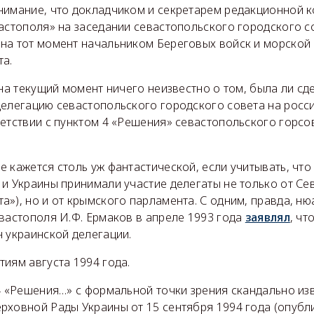
нимание, что докладчиком и секретарем редакционной к
астополя» на заседании севастопольского городского со
на тот момент начальником Береговых войск и морской
а.
 на текущий момент ничего неизвестно о том, была ли сд
делегацию севастопольского городского совета на росс
етствии с пунктом 4 «Решения» севастопольского горсов
 кажется столь уж фантастической, если учитывать, что 
и Украины принимали участие делегаты не только от Се
»), но и от крымского парламента. С одним, правда, ню
вастополя И.Ф. Ермаков в апреле 1993 года
заявлял
, чт
 украинской делегации.
иям августа 1994 года.
 4 «Решения…» с формальной точки зрения скандально из
рховной Рады Украины от 15 сентября 1994 года (опубл