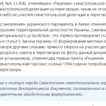
4, №9, ст.358), отменявшее «Решение» севастопольског
евастопольской делегации на переговорах, никак не ого
 либо не участия севастопольской делегации в перегов
остановления» украинского парламента, в Киеве отменя
рушение территориальной целостности Украины, самово
иториального устройства», что «прямо противоречит ста
ы и статье 5 Закона Украины «О формировании местных о
Говоря другими словами, прямого запрета на участие де
ородского совета в переговорах по флоту данный докум
е устанавливал, отменяя два первых пункта «Решения».
севастопольский горсовет осенью 1994 года не попробо
переговоры.
ие о статусе города Севастополя» севастопольского го
чатление декларативного документа, составленного в 
орректными юридическими формулировками.