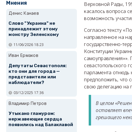
Мнения
Верховной Рады, 199
касалось вопроса с
Денис Канаев
возможность участия
Слово "Украина" не
принадлежит этому
Согласно тексту «П
монстру Зеленскому
направленное на на
государственно-терр
11/06/2026 18:23
Конституции Украин
Иван Ермаков
самоуправления»». 
севастопольского г
Депутаты Севастополя:
кто они для города —
парламента отнюдь н
представители или
предположить, что 
наблюдатели?
свою делегацию на 
03/12/2025 17:36
В целом «Решен
Владимир Петров
оставляет впе
Утыкано гламуром:
грешащего нек
нержавеющие сердца
появились над Балаклавой