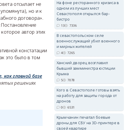
На фоне ресторанного кризиса в
овета отсылает не
одном из лучших мест
упомянута), но и к
Севастополя открылся бар-
абного договора».
бистро
 «Постановление
13
7336
erid: 2SDnjdvhGXG
 которое автор этих
В севастопольском селе
военнослужащий убил военного
и мирных жителей
ативной констатации
4
7265
ак это было в том
Ханский дворец возглавил
бывший замминистра юстиции
Крыма
, как главной базе
5
7078
инятых решениях
Кого в Севастополе готовы взять
на работу для защиты города от
дронов
0
6531
Крымчанин печатал боевые
дроны для СБУ на 3D-принтере в
своей квартире