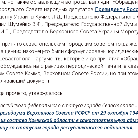
м, но также оставляющим вопросы, выглядит «Обращен
ородского Совета народных депутатов
Президенту Рос
иденту Украины Кучме Л.Д., Председателю Федерального
ии Шумейко В.Ф., Председателю Государственной Думы
И.П., Председателю Верховного Совета Украины Морозу 
принято севастопольским городским советом тогда же, 
ращении» наконец-то были сформулированы юридически
Севастополя – аргументы, которые и до принятия «Обра
 обсуждались на страницах периодической печати, в се
м Совете Крыма, Верховном Совете России, но при этом 
вливающий документ.
ди прочего, утверждалось:
российского федерального статуса города Севастополя…
резидиума Верховного Совета РСФСР от 29 октября 194
 из состава Крымской области в самостоятельную ад
ицу со статусом города республиканского подчинения
.