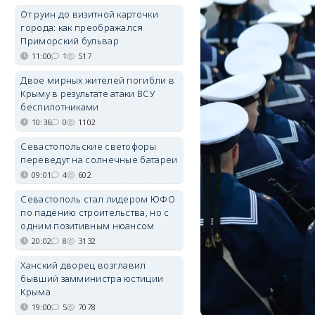
От руин до визитной карточки
города: как преображался
Приморский бульвар
11:00
1
517
Двое мирных жителей погибли в
Крыму в результате атаки ВСУ
беспилотниками
10:36
0
1102
Севастопольские светофоры
переведут на солнечные батареи
09:01
4
602
Севастополь стал лидером ЮФО
по падению строительства, но с
одним позитивным нюансом
20:02
8
3132
Ханский дворец возглавил
бывший замминистра юстиции
Крыма
19:00
5
7078