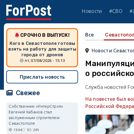
Новости
#СВО
#
Все
Севастопо
СРОЧНО В ВЫПУСК!
Кого в Севастополе готовы
взять на работу для защиты
Новости Севасто
города от дронов
пт, 07/08/2026 - 15:13
Манипуляци
о российск
Прислать новость
Служба новостей Fo
Свежее
На повестке был во
Российской Федера
Собственник «ИнтерСтроя»
Евгений Кабанов стал
заслуженным строителем
Севастополя
13:04
3
249