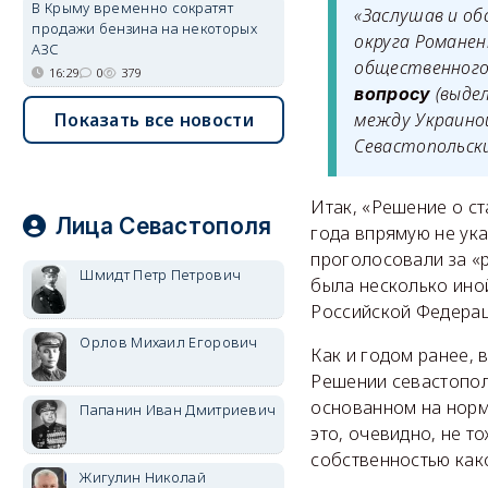
В Крыму временно сократят
«Заслушав и о
продажи бензина на некоторых
округа Романен
АЗС
общественного
16:29
0
379
(выдел
вопросу
между Украино
Показать все новости
Севастопольск
Итак, «Решение о ст
Лица Севастополя
года впрямую не ука
проголосовали за «р
Шмидт Петр Петрович
была несколько ино
Российской Федерац
Орлов Михаил Егорович
Как и годом ранее, 
Решении севастополь
основанном на норма
Папанин Иван Дмитриевич
это, очевидно, не т
собственностью како
Жигулин Николай