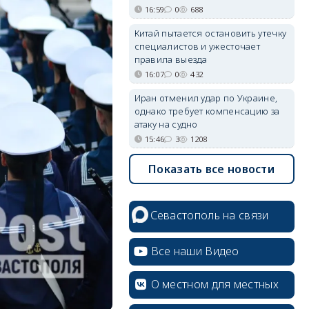
16:59
0
688
Китай пытается остановить утечку
специалистов и ужесточает
правила выезда
16:07
0
432
Иран отменил удар по Украине,
однако требует компенсацию за
атаку на судно
15:46
3
1208
Показать все новости
Севастополь на связи
Все наши Видео
О местном для местных