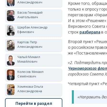
Александрович
Кроме того, обраща
только к опросу гор
Басов Геннадий
переговорам «Украи
Анатольевич
И в этом «Решение»
Верховного Совета о
Щербак Александр
строк
разбирала
в с
Ефимович
Второй пункт «Реше
Карпов Петр
Александрович
о российском правов
же «Постановлении»
Чалый Михаил
Михайлович
«2. Подтвердить пр
Черноморского флот
Колесов Михаил
городского Совета XX
Семёнович
Четвертый пункт «Ре
Хомякова Ольга
Александровна
«Направить дел
Перейти в раздел