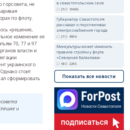
в севастопольском селе
о горсовета, не
21
10496
варивая
орах по флоту.
Губернатор Севастополя
рассказал о перспективах
лось «решение,
электроснабжения города
льное изменение её
21
4904
тьям 70, 77 и 97
Минкультуры может изменить
рганов власти и
правила стройки у форта
легации
«Северная Балаклава»
ент украинского
18
2285
 Однако стоит
Показать все новости
вал сформировать
рсовета
спешке и