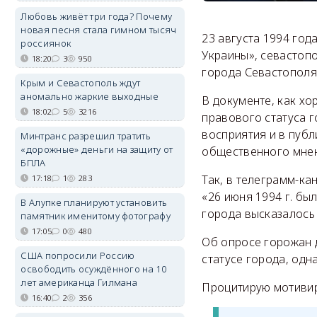
Любовь живёт три года? Почему
новая песня стала гимном тысяч
23 августа 1994 год
россиянок
Украины», севастоп
18:20
3
950
города Севастополя
Крым и Севастополь ждут
аномально жаркие выходные
В документе, как х
18:02
5
3216
правового статуса 
восприятия и в пуб
Минтранс разрешил тратить
«дорожные» деньги на защиту от
общественного мнен
БПЛА
Так, в телеграмм-ка
17:18
1
283
«26 июня 1994 г. бы
В Алупке планируют установить
города высказалось 
памятник именитому фотографу
17:05
0
480
Об опросе горожан д
США попросили Россию
статусе города, одн
освободить осуждённого на 10
лет американца Гилмана
Процитирую мотивир
16:40
2
356