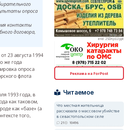
збирательного
езультаты опроса
ремя контакты
erid: 2SDnjcLUypt
бного договора,
от 23 августа 1994
о же года
улировка опроса
erid: 2SDnjcrDNw6
Реклама на ForPost
орского флота
Читаемое
ля 1993 года, в
ода как таковом,
Что местная жительница
оде как «базе» (а
рассказала о массовом убийстве
erid: 2SDnjdPjgYS
онтексте того,
в севастопольском селе
21
10496