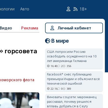
18+
нологии
Авто
Видео
Личный кабинет
Реклама
В мире
» горсовета
США попросили Россию
освободить осуждённого на 10
лет американца Гилмана
16:40
2
356
Facebook* снёс публикацию
премьера Индии и объяснил всё
рноморского флота
технической ошибкой
22:16
0
389
Виноваты соцсети: марокканец
рассказал, почему решился
вплавь добраться в Сеуту