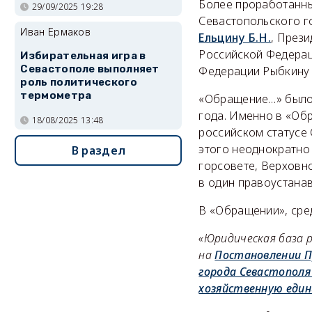
Более проработанны
29/09/2025 19:28
Севастопольского г
Иван Ермаков
Ельцину Б.Н.
, През
Российской Федерац
Избирательная игра в
Севастополе выполняет
Федерации Рыбкину 
роль политического
термометра
«Обращение…» было 
года. Именно в «Об
18/08/2025 13:48
российском статусе 
этого неоднократно
В раздел
горсовете, Верховно
в один правоустана
В «Обращении», сре
«Юридическая база 
на
Постановлении П
города Севастополя
хозяйственную един