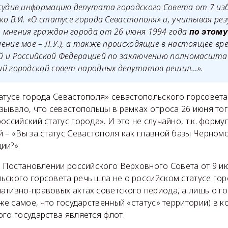
бсудив информацию депутата городского Совета от 7 и
ко В.И. «О статусе города Севастополя» и, учитывая р
 мнения граждан города от 26 июня 1994 года
по этому
ение мое – Л.У.)
, а также происходящие в настоящее в
й и Российской Федерацией по заключению полномасшта
ий городской совет народных депутатов решил…».
атусе города Севастополя» севастопольского горсовета 
зывало, что севастопольцы в рамках опроса 26 июня тог
оссийский статус города». И это не случайно, т.к. форм
й – «Вы за статус Севастополя как главной базы Черном
ии?»
в Постановлении российского Верховного Совета от 9 ию
ского горсовета речь шла не о российском статусе гор
тивно-правовых актах советского периода, а лишь о гор
оже самое, что государственный «статус» территории) в к
го государства является флот.