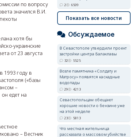
омиссии по вопросу
2
6509
вета значился В.И.
Показать все новости
 пехоты
Обсуждаемое
елана хотя бы
ийско-украинские
В Севастополе утвердили проект
ета от 23 августа
застройки центра Балаклавы
32
5525
Возле памятника «Солдату и
в 1993 году в
Матросу» появятся каскадные
вастополя («базы
водопады
ансом –
29
4213
о он едет на
Севастопольцам обещают
хорошие новости о бензине уже
на этой неделе
23
5813
вестное
Что местная жительница
иковано – Вестник
рассказала о массовом убийстве