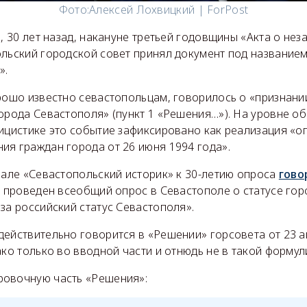
Фото:
Алексей Лохвицкий | ForPost
а, 30 лет назад, накануне третьей годовщины «Акта о не
ольский городской совет принял документ под названием
».
орошо известно севастопольцам, говорилось о «признани
города Севастополя» (пункт 1 «Решения…»). На уровне о
лицистике это событие зафиксировано как реализация «о
ия граждан города от 26 июня 1994 года».
нале «Севастопольский историк» к 30-летию опроса
гово
л проведен всеобщий опрос в Севастополе о статусе гор
за российский статус Севастополя».
ействительно говорится в «Решении» горсовета от 23 а
ако только во вводной части и отнюдь не в такой формул
овочную часть «Решения»: