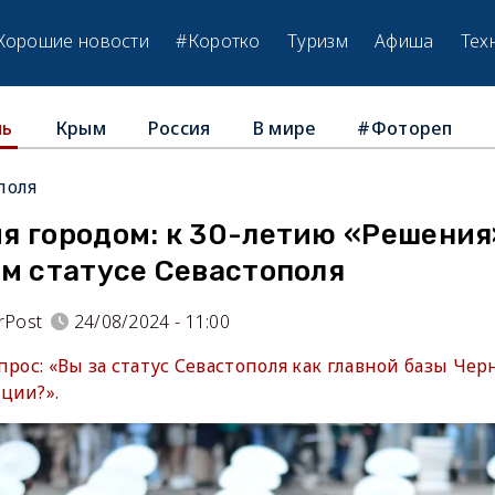
Хорошие новости
#Коротко
Туризм
Афиша
Тех
Крым
Россия
В мире
#Фотореп
ль
поля
я городом: к 30-летию «Решения
ом статусе Севастополя
rPost
24/08/2024 - 11:00
прос: «Вы за статус Севастополя как главной базы Че
ции?».