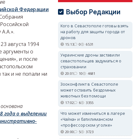
ие
сийской Федерации
Выбор Редакции
 Собрания
 Российской
Кого в Севастополе готовы взять
А.А.».
на работу для защиты города от
дронов
23 августа 1994
15:13
0
6531
е аргументы о
Украинские дроны заставили
щения», и после
севастопольцев задуматься о
вастопольском
страховании
так и не попали ни
20:01
10
4681
Зооконфликт в Севастополе
может оставить бездомных
животных без помощи
17:02
6
3355
 основана
8 года о выделении
Что может измениться в лагере
«Чайка» и батилиманском
министративно-
«профессорском уголке»
20:00
5
3723