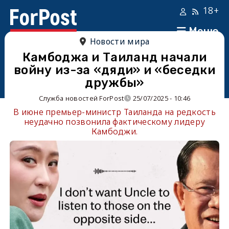
18+
Меню
Новости мира
Камбоджа и Таиланд начали
войну из-за «дяди» и «беседки
дружбы»
Служба новостей ForPost
25/07/2025 - 10:46
В июне премьер-министр Таиланда на редкость
неудачно позвонила фактическому лидеру
Камбоджи.