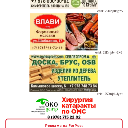
erid: 2SDnjdvhGXG
erid: 2SDnjcLUypt
erid: 2SDnjcrDNw6
Реклама на ForPost