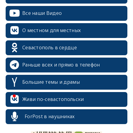
Все наши Видео
О местном для местных
Севастополь в сердце
Раньше всех и прямо в телефон
Большие темы и драмы
erid: 2SDnjcrDNw6
Живи по-севастопольски
ForPost в наушниках
erid: 2SDnjdPjgYS