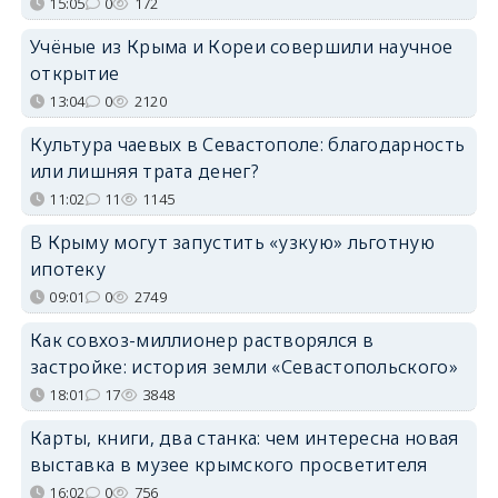
15:05
0
172
Учёные из Крыма и Кореи совершили научное
открытие
13:04
0
2120
Культура чаевых в Севастополе: благодарность
или лишняя трата денег?
11:02
11
1145
В Крыму могут запустить «узкую» льготную
ипотеку
09:01
0
2749
Как совхоз-миллионер растворялся в
застройке: история земли «Севастопольского»
18:01
17
3848
Карты, книги, два станка: чем интересна новая
выставка в музее крымского просветителя
16:02
0
756