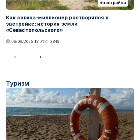
застройка
Как совхоз-миллионер растворялся в
К
застройке: история земли
н
«Севастопольского»
п
08/08/2026 18:01
3848
Туризм