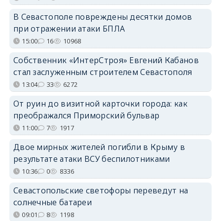
В Севастополе повреждены десятки домов
при отражении атаки БПЛА
15:00
16
10968
Собственник «ИнтерСтроя» Евгений Кабанов
стал заслуженным строителем Севастополя
13:04
33
6272
От руин до визитной карточки города: как
преображался Приморский бульвар
11:00
7
1917
Двое мирных жителей погибли в Крыму в
результате атаки ВСУ беспилотниками
10:36
0
8336
Севастопольские светофоры переведут на
солнечные батареи
09:01
8
1198