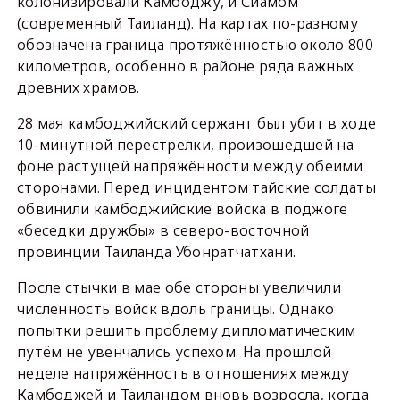
колонизировали Камбоджу, и Сиамом
(современный Таиланд). На картах по-разному
обозначена граница протяжённостью около 800
километров, особенно в районе ряда важных
древних храмов.
28 мая камбоджийский сержант был убит в ходе
10-минутной перестрелки, произошедшей на
фоне растущей напряжённости между обеими
сторонами. Перед инцидентом тайские солдаты
обвинили камбоджийские войска в поджоге
«беседки дружбы» в северо-восточной
провинции Таиланда Убонратчатхани.
После стычки в мае обе стороны увеличили
численность войск вдоль границы. Однако
попытки решить проблему дипломатическим
путём не увенчались успехом. На прошлой
неделе напряжённость в отношениях между
Камбоджей и Таиландом вновь возросла, когда