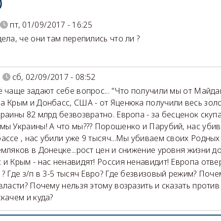
)
пт, 01/09/2017 - 16:25
дела, че они там перепились что ли ?
сб, 02/09/2017 - 08:52
ё чаще задают себе вопрос... "Что получили мы от Майдан
а Крым и Донбасс, США - от Яценюка получили весь зол
краины 82 млрд безвозвратно. Европа - за бесценок скуп
мы Украины! А что мы??? Порошенко и Парубий, нас уби
ассе , нас убили уже 9 тысяч...Мы убиваем своих Родных
емляков в Донецке...рост цен и снижение уровня жизни д
 и Крым - нас ненавидят! Россия ненавидит! Европа отве
 ? Где з/п в 3-5 тысяч Евро? Где безвизовый режим? Поч
 власти? Почему нельзя этому возразить и сказать против
скачем и куда?