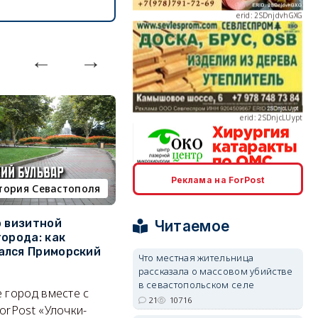
erid: 2SDnjcLUypt
Реклама на ForPost
erid: 2SDnjcrDNw6
тория Севастополя
недвижимость
о визитной
Севастополь стал лидером
К
Читаемое
города: как
ЮФО по падению
в
ался Приморский
строительства, но с одним
г
Что местная жительница
позитивным нюансом
рассказала о массовом убийстве
Ч
в севастопольском селе
erid: 2SDnjdPjgYS
 город вместе с
Кризис ударил по регионам
го
21
10716
orPost «Улочки-
совершенно по-разному.