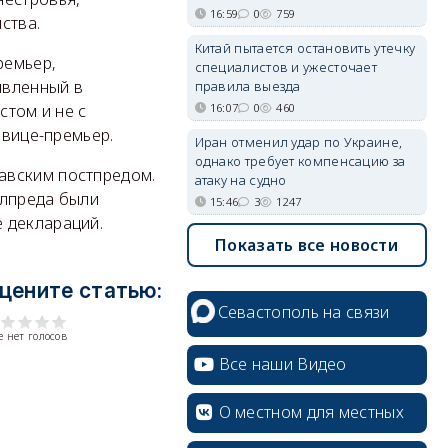
16:59
0
759
ства.
Китай пытается остановить утечку
ремьер,
специалистов и ужесточает
явленный в
правила выезда
16:07
0
460
стом и не с
 вице-премьер.
Иран отменил удар по Украине,
однако требует компенсацию за
авским постпредом.
атаку на судно
олпреда были
15:46
3
1247
 деклараций.
Показать все новости
цените статью:
Севастополь на связи
 нет голосов
Все наши Видео
О местном для местных