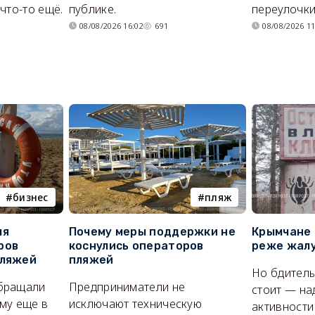
что-то ещё.
публике.
переулочки
08/08/2026 16:02
691
08/08/2026 11
бизнес
пляж
ля
Почему меры поддержки не
Крымчане 
ров
коснулись операторов
реже жалу
пляжей
пляжей
Но бдитель
бращали
Предприниматели не
стоит — на
му еще в
исключают техническую
активности