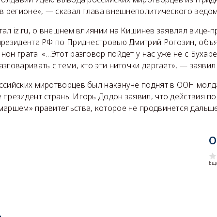
 в регионе», — сказал глава внешнеполитического ведом
ал iz.ru, о внешнем влиянии на Кишинев заявлял вице-п
президента РФ по Приднестровью Дмитрий Рогозин, объ
он грата. «…Этот разговор пойдет у нас уже не с Бухаре
зговаривать с теми, кто эти ниточки дергает», — заявил
ссийских миротворцев был накануне поднят в ООН молд
 президент страны Игорь Додон заявил, что действия п
маршем» правительства, которое не продвинется дальше
О
Еще