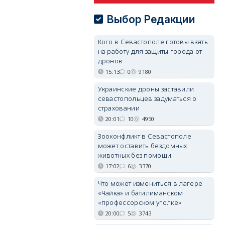
Выбор Редакции
Кого в Севастополе готовы взять
на работу для защиты города от
дронов
15:13
0
9180
Украинские дроны заставили
севастопольцев задуматься о
страховании
20:01
10
4950
Зооконфликт в Севастополе
может оставить бездомных
животных без помощи
17:02
6
3370
Что может измениться в лагере
«Чайка» и батилиманском
«профессорском уголке»
20:00
5
3743