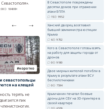
В Севастополе повреждены
 Севастополя».
07/08/2026 20:02
4249
десятки домов при отражении
:00
1848
атаки БПЛА
15
9952
Ханский дворец возглавил
erid: 2SDnjdvhGXG
бывший замминистра юстиции
Крыма
6
9702
Кого в Севастополе готовы взять
на работу для защиты города от
дронов
0
9180
коротко
Балаклава
Двое мирных жителей погибли в
Крыму в результате атаки ВСУ
и севастопольцы
В Севастополе утвердили
Н
беспилотниками
ются на клещей
проект застройки центра
С
0
7594
Балаклавы
и
Крымчанин печатал боевые
ность терять не
дроны для СБУ на 3D-принтере в
Там появится туристический
М
двигается пик
своей квартире
квартал с отелями и
н
 членистоногих.
2
6559