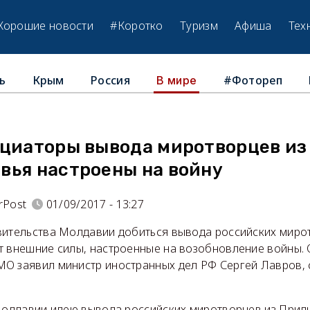
Хорошие новости
#Коротко
Туризм
Афиша
Тех
ь
Крым
Россия
#Фотореп
В мире
ициаторы вывода миротворцев из
вья настроены на войну
rPost
01/09/2017 - 13:27
вительства Молдавии добиться вывода российских миро
т внешние силы, настроенные на возобновление войны. 
О заявил министр иностранных дел РФ Сергей Лавров,
 Молдавии идею вывода российских миротворцев из Прид