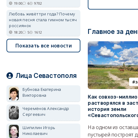
19:00
6
9702
Любовь живёт три года? Почему
новая песня стала гимном тысяч
россиянок
Главное за ден
18:20
5
1612
Показать все новости
Лица Севастополя
з
Бубнова Екатерина
Викторовна
Как совхоз-милли
растворялся в зас
Черемёнов Александр
история земли
Сергеевич
«Севастопольског
На одном из оставш
Шипилин Игорь
Николаевич
пустырей построят д