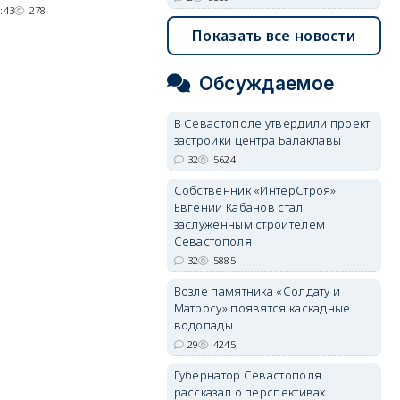
парковками.
:43
278
05/08/2026 08:01
5624
Показать все новости
Обсуждаемое
В Севастополе утвердили проект
застройки центра Балаклавы
32
5624
Собственник «ИнтерСтроя»
Евгений Кабанов стал
заслуженным строителем
Севастополя
32
5885
Возле памятника «Солдату и
Матросу» появятся каскадные
водопады
29
4245
Губернатор Севастополя
рассказал о перспективах