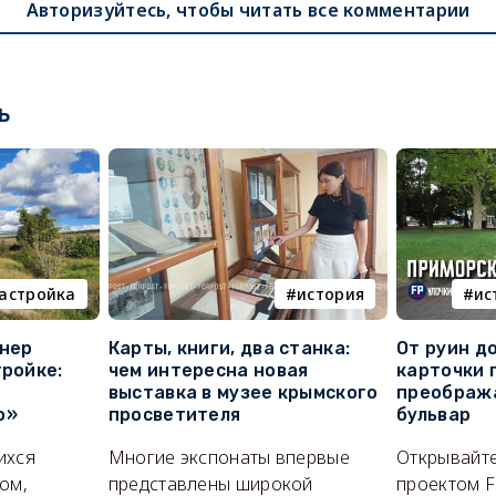
Авторизуйтесь, чтобы читать все комментарии
ь
астройка
история
ис
онер
Карты, книги, два станка:
От руин д
тройке:
чем интересна новая
карточки 
выставка в музее крымского
преображ
о»
просветителя
бульвар
ихся
Многие экспонаты впервые
Открывайте
ом,
представлены широкой
проектом F