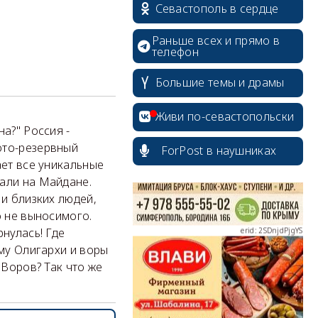
Севастополь в сердце
Раньше всех и прямо в
телефон
Большие темы и драмы
erid: 2SDnjcrDNw6
Живи по-севастопольски
а?" Россия -
ото-резервный
ForPost в наушниках
ает все уникальные
вали на Майдане.
erid: 2SDnjdPjgYS
 и близких людей,
о не выносимого.
рнулась! Где
ему Олигархи и воры
 Воров? Так что же
erid: 2SDnjdvhGXG