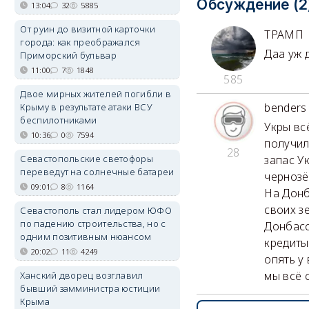
Обсуждение (2
13:04
32
5885
От руин до визитной карточки
ТРАМП
города: как преображался
Даа уж 
Приморский бульвар
11:00
7
1848
585
Двое мирных жителей погибли в
benders
Крыму в результате атаки ВСУ
беспилотниками
Укры вс
10:36
0
7594
получил
28
Севастопольские светофоры
запас У
переведут на солнечные батареи
чернозё
09:01
8
1164
На Донб
своих з
Севастополь стал лидером ЮФО
по падению строительства, но с
Донбасс
одним позитивным нюансом
кредиты
20:02
11
4249
опять у
мы всё 
Ханский дворец возглавил
бывший замминистра юстиции
Крыма