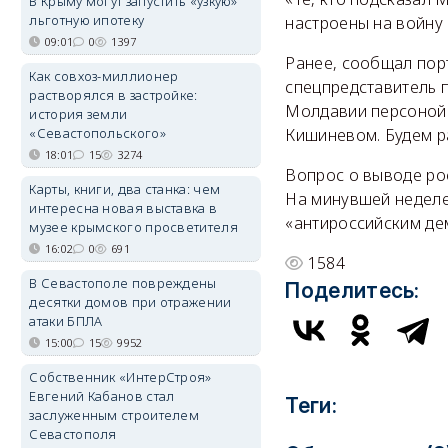
В Крыму могут запустить «узкую»
льготную ипотеку
настроены на войну
09:01
0
1397
Ранее, сообщал порт
Как совхоз-миллионер
спецпредставитель 
растворялся в застройке:
Молдавии персоной н
история земли
«Севастопольского»
Кишиневом. Будем ра
18:01
15
3274
Вопрос о выводе ро
Карты, книги, два станка: чем
На минувшей неделе
интересна новая выставка в
«антироссийским де
музее крымского просветителя
16:02
0
691
1584
В Севастополе повреждены
Поделитесь:
десятки домов при отражении
атаки БПЛА
15:00
15
9952
Собственник «ИнтерСтроя»
Евгений Кабанов стал
Теги:
заслуженным строителем
Севастополя