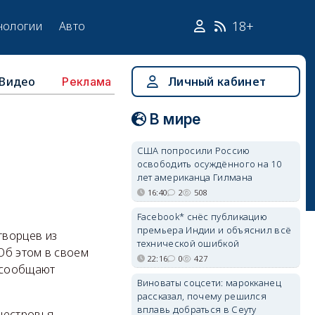
18+
нологии
Авто
Видео
Личный кабинет
Реклама
В мире
США попросили Россию
освободить осуждённого на 10
лет американца Гилмана
16:40
2
508
Facebook* снёс публикацию
премьера Индии и объяснил всё
творцев из
технической ошибкой
Об этом в своем
22:16
0
427
 сообщают
Виноваты соцсети: марокканец
рассказал, почему решился
вплавь добраться в Сеуту
нестровья,