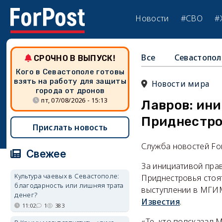
Новости
#СВО
#
Все
Севастопол
СРОЧНО В ВЫПУСК!
Кого в Севастополе готовы
взять на работу для защиты
Новости мира
города от дронов
пт, 07/08/2026 - 15:13
Лавров: ин
Приднестро
Прислать новость
Служба новостей Fo
Свежее
За инициативой пра
Культура чаевых в Севастополе:
Приднестровья стоя
благодарность или лишняя трата
выступлении в МГИМ
денег?
Известия
.
11:02
1
383
«Те, кто подсказал