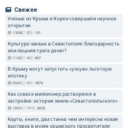
Свежее
Учёные из Крыма и Кореи совершили научное
открытие
13:04
0
131
Культура чаевых в Севастополе: благодарность
или лишняя трата денег?
11:02
4
667
В Крыму могут запустить «узкую» льготную
ипотеку
09:01
0
1876
Как совхоз-миллионер растворялся в
застройке: история земли «Севастопольского»
18:01
17
3450
Карты, книги, два станка: чем интересна новая
выставка в музее крымского просветителя