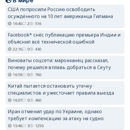
В мире
США попросили Россию освободить
осуждённого на 10 лет американца Гилмана
16:40
2
516
Facebook* снёс публикацию премьера Индии и
объяснил всё технической ошибкой
22:16
0
430
Виноваты соцсети: марокканец рассказал,
почему решился вплавь добраться в Сеуту
16:59
0
760
Китай пытается остановить утечку
специалистов и ужесточает правила выезда
16:07
0
460
Иран отменил удар по Украине, однако
требует компенсацию за атаку на судно
15:46
3
1250