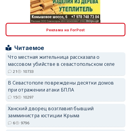
erid: 2SDnjcLUypt
Реклама на ForPost
Читаемое
erid: 2SDnjcrDNw6
Что местная жительница рассказала о
массовом убийстве в севастопольском селе
21
10733
В Севастополе повреждены десятки домов
при отражении атаки БПЛА
15
10297
erid: 2SDnjdPjgYS
Ханский дворец возглавил бывший
замминистра юстиции Крыма
6
9796