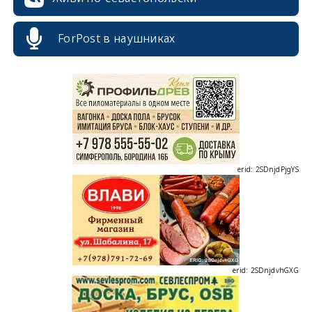
ForPost в наушниках
erid: 2SDnjcrDNw6
erid: 2SDnjdPjgYS
erid: 2SDnjdvhGXG