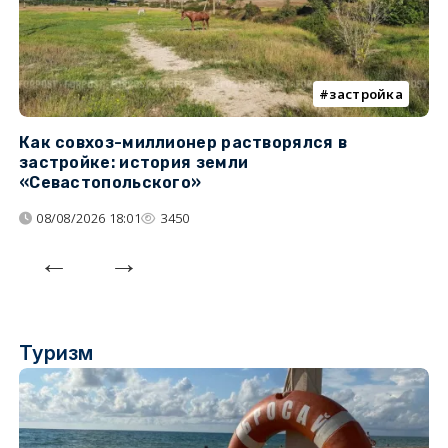
застройка
Как совхоз-миллионер растворялся в
К
застройке: история земли
н
«Севастопольского»
п
08/08/2026 18:01
3450
Туризм