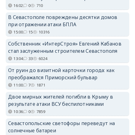
16:02
0
710
В Севастополе повреждены десятки домов
при отражении атаки БПЛА
15:00
15
10316
Собственник «ИнтерСтроя» Евгений Кабанов
стал заслуженным строителем Севастополя
13:04
33
6024
От руин до визитной карточки города: как
преображался Приморский бульвар
11:00
7
1871
Двое мирных жителей погибли в Крыму в
результате атаки ВСУ беспилотниками
10:36
0
7859
Севастопольские светофоры переведут на
солнечные батареи