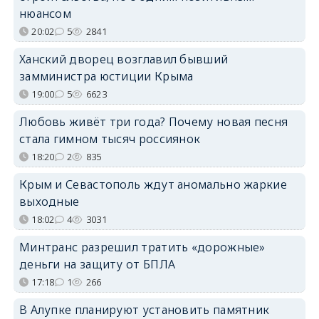
нюансом
20:02
5
2841
Ханский дворец возглавил бывший
замминистра юстиции Крыма
19:00
5
6623
Любовь живёт три года? Почему новая песня
стала гимном тысяч россиянок
18:20
2
835
Крым и Севастополь ждут аномально жаркие
выходные
18:02
4
3031
Минтранс разрешил тратить «дорожные»
деньги на защиту от БПЛА
17:18
1
266
В Алупке планируют установить памятник