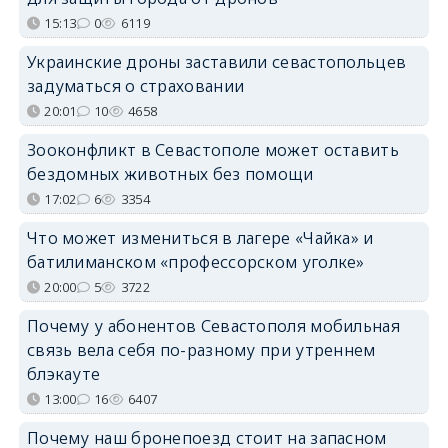
15:13
0
6119
Украинские дроны заставили севастопольцев
задуматься о страховании
20:01
10
4658
Зооконфликт в Севастополе может оставить
бездомных животных без помощи
17:02
6
3354
Что может измениться в лагере «Чайка» и
батилиманском «профессорском уголке»
20:00
5
3722
Почему у абонентов Севастополя мобильная
связь вела себя по-разному при утреннем
блэкауте
13:00
16
6407
Почему наш бронепоезд стоит на запасном