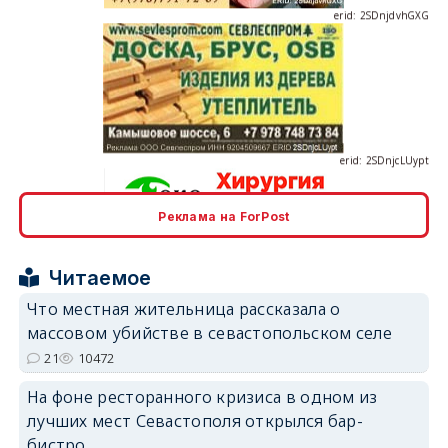
erid: 2SDnjcLUypt
Реклама на ForPost
erid: 2SDnjcrDNw6
Читаемое
Что местная жительница рассказала о
массовом убийстве в севастопольском селе
21
10472
erid: 2SDnjdPjgYS
На фоне ресторанного кризиса в одном из
лучших мест Севастополя открылся бар-
бистро