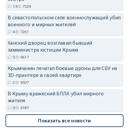
13
7329
В севастопольском селе военнослужащий убил
erid: 2SDnjdvhGXG
военного и мирных жителей
4
7261
Ханский дворец возглавил бывший
замминистра юстиции Крыма
5
6617
Крымчанин печатал боевые дроны для СБУ на
3D-принтере в своей квартире
2
6507
В Крыму вражеский БПЛА убил мирного
жителя
0
6187
Показать все новости