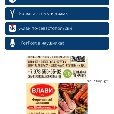
Большие темы и драмы
erid: 2SDnjcrDNw6
Живи по-севастопольски
ForPost в наушниках
erid: 2SDnjdPjgYS
erid: 2SDnjdvhGXG