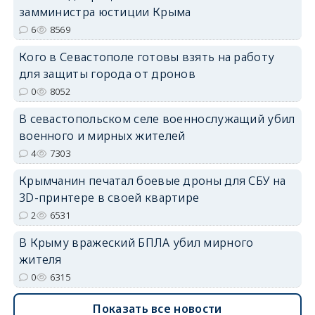
замминистра юстиции Крыма
erid: 2SDnjdPjgYS
6
8569
Кого в Севастополе готовы взять на работу
для защиты города от дронов
0
8052
erid: 2SDnjdvhGXG
В севастопольском селе военнослужащий убил
военного и мирных жителей
4
7303
Крымчанин печатал боевые дроны для СБУ на
3D-принтере в своей квартире
2
6531
В Крыму вражеский БПЛА убил мирного
жителя
0
6315
Показать все новости