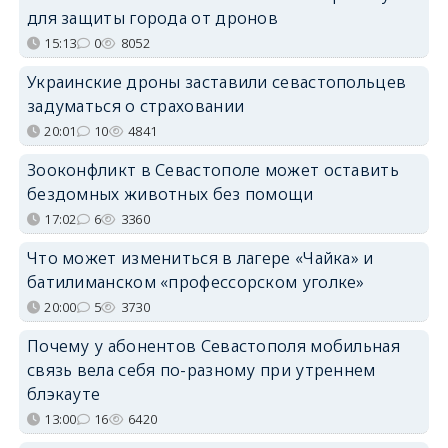
для защиты города от дронов
15:13
0
8052
Украинские дроны заставили севастопольцев
задуматься о страховании
20:01
10
4841
Зооконфликт в Севастополе может оставить
бездомных животных без помощи
17:02
6
3360
Что может измениться в лагере «Чайка» и
батилиманском «профессорском уголке»
20:00
5
3730
Почему у абонентов Севастополя мобильная
связь вела себя по-разному при утреннем
блэкауте
13:00
16
6420