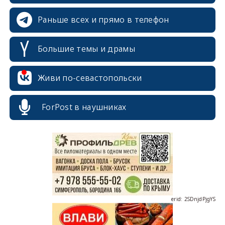
Раньше всех и прямо в телефон
Большие темы и драмы
Живи по-севастопольски
erid: 2SDnjcrDNw6
ForPost в наушниках
erid: 2SDnjdPjgYS