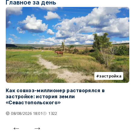
Главное за день
застройка
Как совхоз-миллионер растворялся в
К
застройке: история земли
н
«Севастопольского»
п
08/08/2026 18:01
1322