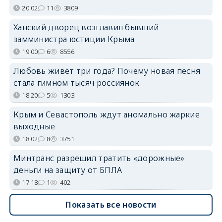
20:02
11
3809
Ханский дворец возглавил бывший
замминистра юстиции Крыма
19:00
6
8556
Любовь живёт три года? Почему новая песня
стала гимном тысяч россиянок
18:20
5
1303
Крым и Севастополь ждут аномально жаркие
выходные
18:02
8
3751
Минтранс разрешил тратить «дорожные»
деньги на защиту от БПЛА
17:18
1
402
Показать все новости