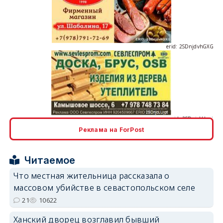
erid: 2SDnjdvhGXG
erid: 2SDnjcLUypt
Реклама на ForPost
Читаемое
erid: 2SDnjcrDNw6
Что местная жительница рассказала о
массовом убийстве в севастопольском селе
21
10622
Ханский дворец возглавил бывший