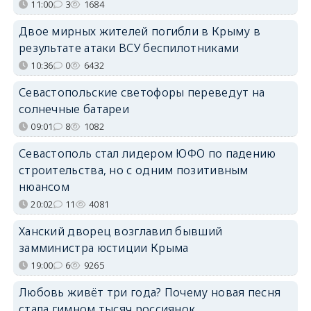
11:00
3
1684
Двое мирных жителей погибли в Крыму в
результате атаки ВСУ беспилотниками
10:36
0
6432
Севастопольские светофоры переведут на
солнечные батареи
09:01
8
1082
Севастополь стал лидером ЮФО по падению
строительства, но с одним позитивным
нюансом
20:02
11
4081
Ханский дворец возглавил бывший
замминистра юстиции Крыма
19:00
6
9265
Любовь живёт три года? Почему новая песня
стала гимном тысяч россиянок