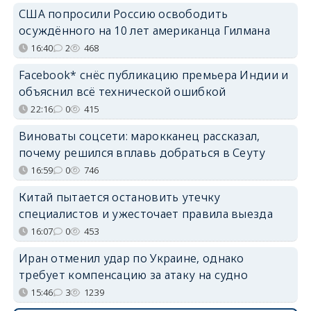
США попросили Россию освободить
осуждённого на 10 лет американца Гилмана
16:40
2
468
Facebook* снёс публикацию премьера Индии и
объяснил всё технической ошибкой
22:16
0
415
Виноваты соцсети: марокканец рассказал,
почему решился вплавь добраться в Сеуту
16:59
0
746
Китай пытается остановить утечку
специалистов и ужесточает правила выезда
16:07
0
453
Иран отменил удар по Украине, однако
требует компенсацию за атаку на судно
15:46
3
1239