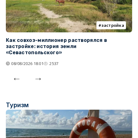
застройка
Как совхоз-миллионер растворялся в
К
застройке: история земли
н
«Севастопольского»
п
08/08/2026 18:01
2537
Туризм