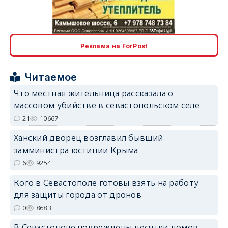
erid: 2SDnjcLUypt
Реклама на ForPost
Читаемое
Что местная жительница рассказала о
erid: 2SDnjcrDNw6
массовом убийстве в севастопольском селе
21
10667
Ханский дворец возглавил бывший
замминистра юстиции Крыма
6
9254
erid: 2SDnjdPjgYS
Кого в Севастополе готовы взять на работу
для защиты города от дронов
0
8683
В Севастополе повреждены десятки домов