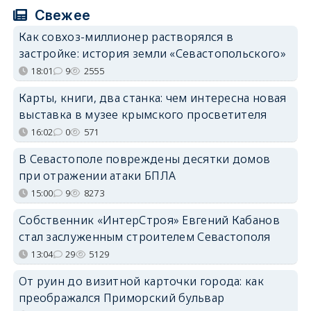
Свежее
Как совхоз-миллионер растворялся в
застройке: история земли «Севастопольского»
18:01
9
2555
Карты, книги, два станка: чем интересна новая
выставка в музее крымского просветителя
16:02
0
571
В Севастополе повреждены десятки домов
при отражении атаки БПЛА
15:00
9
8273
Собственник «ИнтерСтроя» Евгений Кабанов
стал заслуженным строителем Севастополя
13:04
29
5129
От руин до визитной карточки города: как
преображался Приморский бульвар