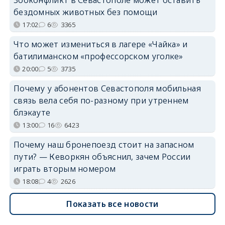
бездомных животных без помощи
17:02
6
3365
Что может измениться в лагере «Чайка» и
батилиманском «профессорском уголке»
20:00
5
3735
Почему у абонентов Севастополя мобильная
связь вела себя по-разному при утреннем
блэкауте
13:00
16
6423
Почему наш бронепоезд стоит на запасном
пути? — Кеворкян объяснил, зачем России
играть вторым номером
18:08
4
2626
Показать все новости