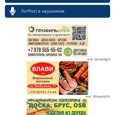
ForPost в наушниках
erid: 2SDnjcrDNw6
erid: 2SDnjdPjgYS
erid: 2SDnjdvhGXG