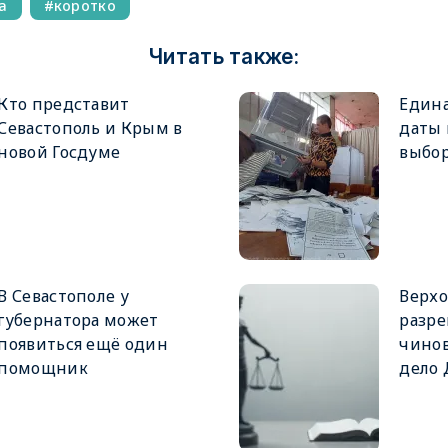
а
коротко
Читать также:
Кто представит
Едина
Севастополь и Крым в
даты
новой Госдуме
выбор
В Севастополе у
Верхо
губернатора может
разре
появиться ещё один
чинов
помощник
дело