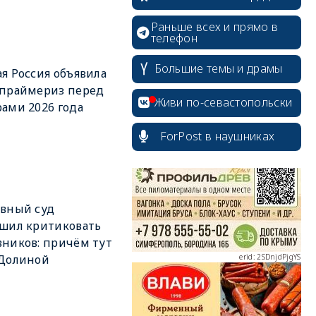
Раньше всех и прямо в
телефон
Большие темы и драмы
я Россия объявила
 праймериз перед
Живи по-севастопольски
ами 2026 года
erid: 2SDnjcrDNw6
ForPost в наушниках
вный суд
erid: 2SDnjdPjgYS
шил критиковать
ников: причём тут
 Долиной
erid: 2SDnjdvhGXG