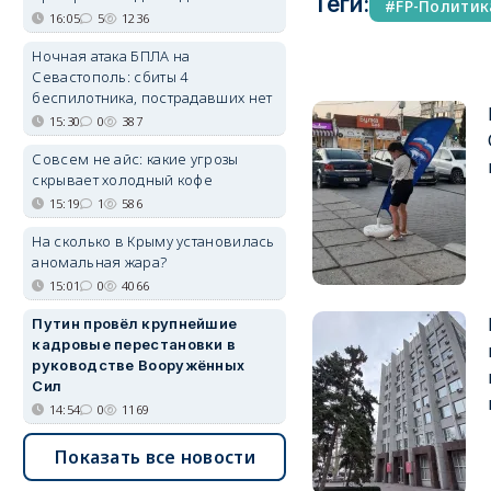
Теги:
FP-Политик
16:05
5
1236
Ночная атака БПЛА на
Севастополь: сбиты 4
беспилотника, пострадавших нет
15:30
0
387
Совсем не айс: какие угрозы
скрывает холодный кофе
15:19
1
586
На сколько в Крыму установилась
аномальная жара?
15:01
0
4066
Путин провёл крупнейшие
кадровые перестановки в
руководстве Вооружённых
Сил
14:54
0
1169
Показать все новости