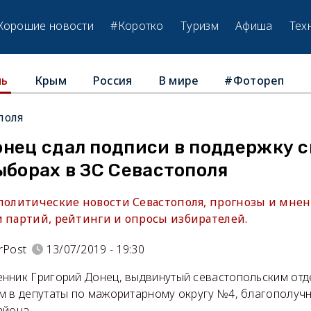
Хорошие новости
#Коротко
Туризм
Афиша
Тех
Крым
Россия
В мире
#Фотореп
ль
поля
онец сдал подписи в поддержку с
ыборах в ЗС Севастополя
 политические новости Севастополя, прогнозы и мнен
и партий, рейтинги и опросы избирателей.
rPost
13/07/2019 - 19:30
нник Григорий Донец, выдвинутый севастопольским отд
м в депутаты по мажоритарному округу №4, благополучн
айона.