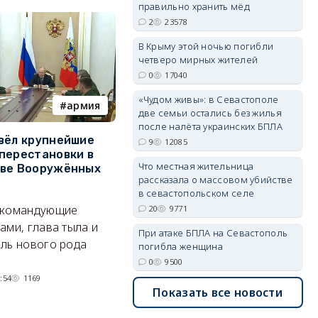
правильно хранить мёд
2
23578
В Крыму этой ночью погибли
четверо мирных жителей
0
17040
erid: 2SDnjdvhGXG
«Чудом живы»: в Севастополе
армия
Балаклава
две семьи остались без жилья
после налёта украинских БПЛА
вёл крупнейшие
В Севастополе утвердили
З
9
12085
перестановки в
проект застройки центра
м
Что местная жительница
тве Вооружённых
Балаклавы
ж
рассказала о массовом убийстве
в севастопольском селе
Там появится туристический
См
 командующие
20
9771
квартал с отелями и
к
ами, глава тыла и
парковками.
При атаке БПЛА на Севастополь
ль нового рода
погибла женщина
05/08/2026 08:01
4467
0
9500
:54
1169
Показать все новости