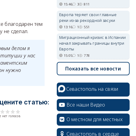
15:46
3
811
Европа теряет свои главные
реки из-за рекордной засухи
же благодарен тем
13:16
1
551
у не сделал.
Миграционный кризис в Испании
начал закрывать границы внутри
рвым делом я
Европы
ституции у нас
15:05
1
778
рламентским
Показать все новости
он нужно
Севастополь на связи
цените статью:
Все наши Видео
 нет голосов
О местном для местных
Севастополь в сердце