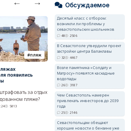
Обсуждаемое
Десятый класс с отбором:
возникли ли проблемы у
севастопольских школьников
48
2506
В Севастополе утвердили проект
застройки центра Балаклавы
пляж
туризм
32
4467
Возле памятника «Солдату и
пляжах
Двух москвичей на
П
Матросу» появятся каскадные
ля появились
сапбордах унесло от берега
о
водопады
ры
Крыма на километр в море
б
26
3187
Е
штрафовать за отдых
Спасатели благополучно
Чем Севастополь намерен
Н
удованном пляже?
вернули туристов обратно на
привлекать инвесторов до 2039
де
сушу.
года
:24
5813
25
2146
29/07/2026 17:03
6371
Севастопольцам обещают
хорошие новости о бензине уже