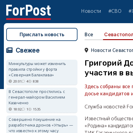
Новости
#СВО
#
Прислать новость
Все
Севастопо
Свежее
Новости Севасто
Григорий Д
Минкультуры может изменить
правила стройки у форта
участия в в
«Северная Балаклава»
20:01
4
838
Здесь собраны все
В Севастополе простились с
досье кандидатов 
генерал-майором Василием
Казаченко
Служба новостей Fo
18:02
1
1535
Известный обществе
Совершено покушение на
разработчика дронов «Упырь» —
«Родина» кандидато
что известно к этому часу
ТИК Гагаринского р