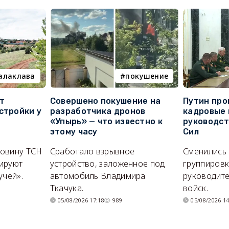
алаклава
покушение
т
Совершено покушение на
Путин про
стройки у
разработчика дронов
кадровые 
«Упырь» — что известно к
руководс
этому часу
Сил
ловину ТСН
Сработало взрывное
Сменились
ируют
устройство, заложенное под
группировк
учей».
автомобиль Владимира
руководите
Ткачука.
войск.
05/08/2026 17:18
989
05/08/2026 14