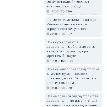
может оставить бездомных
животных без помощи
17:02
6
3160
Что может измениться в лагере
«Чайка» и батилиманском
«профессорском уголке»
20:00
5
3672
Почему у абонентов
Севастополя мобильная связь
вела себя по-разному при
утреннем блэкауте
13:00
16
6316
Почему наш бронепоезд стоит на
запасном пути? — Кеворкян
объяснил, зачем России играть
вторым номером
18:08
4
2550
Новые правила благоустройства
Севастополя: что изменится для
жителей, бизнеса и владельцев