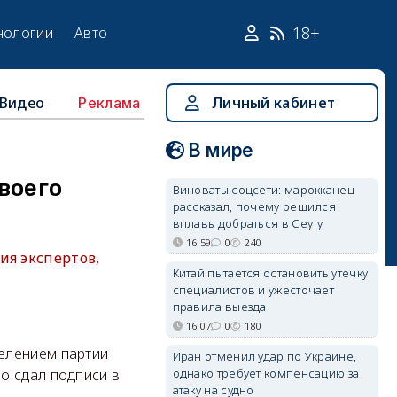
18+
нологии
Авто
Видео
Личный кабинет
Реклама
В мире
воего
Виноваты соцсети: марокканец
рассказал, почему решился
вплавь добраться в Сеуту
16:59
0
240
ия экспертов,
Китай пытается остановить утечку
специалистов и ужесточает
правила выезда
16:07
0
180
елением партии
Иран отменил удар по Украине,
однако требует компенсацию за
о сдал подписи в
атаку на судно