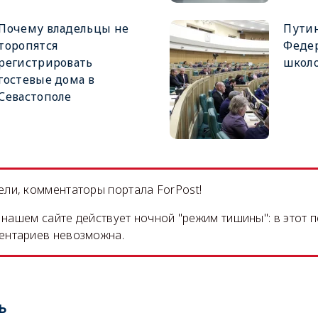
Почему владельцы не
Путин
торопятся
Феде
регистрировать
школ
гостевые дома в
Севастополе
ли, комментаторы портала ForPost!
на нашем сайте действует ночной "режим тишины": в этот 
ентариев невозможна.
ь