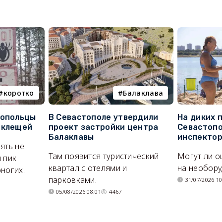
коротко
Балаклава
топольцы
В Севастополе утвердили
На диких 
 клещей
проект застройки центра
Севастопо
Балаклавы
инспекто
ять не
Там появится туристический
Могут ли о
 пик
квартал с отелями и
на необор
ногих.
парковками.
31/07/2026 10
05/08/2026 08:01
4467