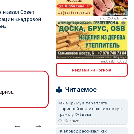
 назвал Совет
рации «кадровой
ой»
erid: 2SDnjcLUypt
Реклама на ForPost
erid: 2SDnjcrDNw6
Читаемое
период
Как в Крыму в переплёте
старинной книги нашли ханскую
грамоту XVI века
1
36826
erid: 2SDnjdPjgYS
Пчеловод рассказал, как