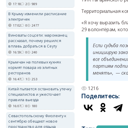
17:18
2
989
Территориальная ко
В Крыму изменили расписание
электричек
«Я хочу выразить бл
17:02
0
2477
29 волонтёрам, кото
Виноваты соцсети: марокканец
рассказал, почему решился
Если судьба по
вплавь добраться в Сеуту
инициирую зако
16:59
0
240
все объединени
Крымчан на полевых кухнях
партиям подпи
кормят повара из элитных
менять», — ска
ресторанов
16:47
1
253
1216
Китай пытается остановить утечку
специалистов и ужесточает
Поделитесь:
правила выезда
16:07
0
180
Севастопольскому Фиоленту к
сентябрю обещают новое
пространство для отдыха