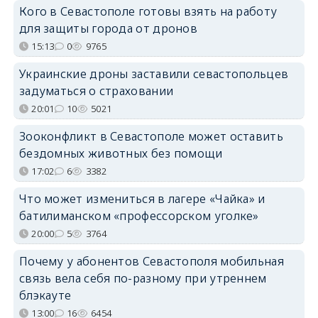
Кого в Севастополе готовы взять на работу
для защиты города от дронов
15:13
0
9765
Украинские дроны заставили севастопольцев
задуматься о страховании
20:01
10
5021
Зооконфликт в Севастополе может оставить
бездомных животных без помощи
17:02
6
3382
Что может измениться в лагере «Чайка» и
батилиманском «профессорском уголке»
20:00
5
3764
Почему у абонентов Севастополя мобильная
связь вела себя по-разному при утреннем
блэкауте
13:00
16
6454