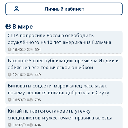
Личный кабинет
В мире
США попросили Россию освободить
осуждённого на 10 лет американца Гилмана
16:40
2
604
Facebook* снёс публикацию премьера Индии и
объяснил всё технической ошибкой
22:16
0
449
Виноваты соцсети: марокканец рассказал,
почему решился вплавь добраться в Сеуту
16:59
0
796
Китай пытается остановить утечку
специалистов и ужесточает правила выезда
16:07
0
484