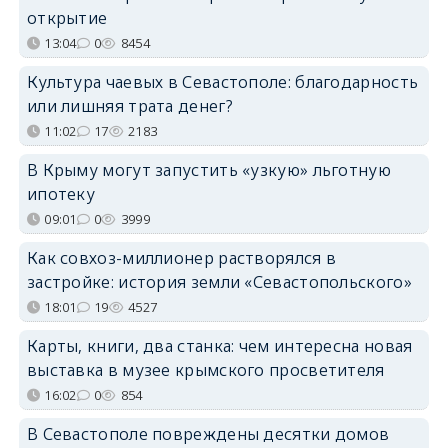
открытие
13:04
0
8454
Культура чаевых в Севастополе: благодарность
или лишняя трата денег?
11:02
17
2183
В Крыму могут запустить «узкую» льготную
ипотеку
09:01
0
3999
Как совхоз-миллионер растворялся в
застройке: история земли «Севастопольского»
18:01
19
4527
Карты, книги, два станка: чем интересна новая
выставка в музее крымского просветителя
16:02
0
854
В Севастополе повреждены десятки домов