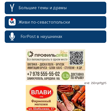
Большие темы и драмы
Живи по-севастопольски
ForPost в наушниках
erid: 2SDnjcrDNw6
erid: 2SDnjdPjgYS
erid: 2SDnjdvhGXG