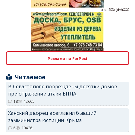
erid: 2SDnjcLUypt
Реклама на ForPost
Читаемое
В Севастополе повреждены десятки домов
erid: 2SDnjcrDNw6
при отражении атаки БПЛА
18
12605
Ханский дворец возглавил бывший
замминистра юстиции Крыма
6
10436
erid: 2SDnjdPjgYS