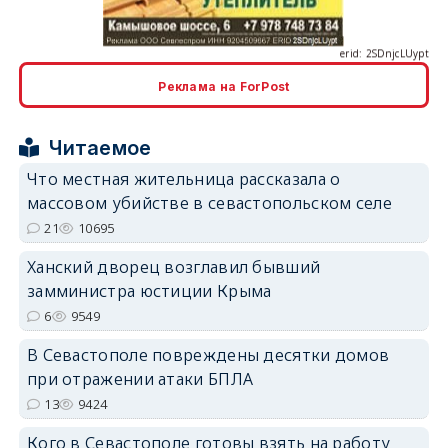
Реклама на ForPost
erid: 2SDnjcrDNw6
Читаемое
Что местная жительница рассказала о
массовом убийстве в севастопольском селе
21
10695
Ханский дворец возглавил бывший
erid: 2SDnjdPjgYS
замминистра юстиции Крыма
6
9549
В Севастополе повреждены десятки домов
при отражении атаки БПЛА
13
9424
erid: 2SDnjdvhGXG
Кого в Севастополе готовы взять на работу