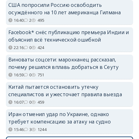
США попросили Россию освободить
осуждённого на 10 лет американца Гилмана
16:40
2
495
Facebook* снёс публикацию премьера Индии и
объяснил всё технической ошибкой
22:16
0
424
Виноваты соцсети: марокканец рассказал,
почему решился вплавь добраться в Сеуту
16:59
0
751
Китай пытается остановить утечку
специалистов и ужесточает правила выезда
16:07
0
459
Иран отменил удар по Украине, однако
требует компенсацию за атаку на судно
15:46
3
1244