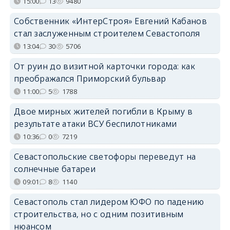
15:00
13
9480
Собственник «ИнтерСтроя» Евгений Кабанов
стал заслуженным строителем Севастополя
13:04
30
5706
От руин до визитной карточки города: как
преображался Приморский бульвар
11:00
5
1788
Двое мирных жителей погибли в Крыму в
результате атаки ВСУ беспилотниками
10:36
0
7219
Севастопольские светофоры переведут на
солнечные батареи
09:01
8
1140
Севастополь стал лидером ЮФО по падению
строительства, но с одним позитивным
нюансом