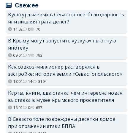
Свежее
Культура чаевых в Севастополе: благодарность
или лишняя трата денег?
11:02
0
70
В Крыму могут запустить «узкую» льготную
ипотеку
09:01
1
793
Как совхоз-миллионер растворялся в
застройке: история земли «Севастопольского»
18:01
14
3104
Карты, книги, два станка: чем интересна новая
выставка в музее крымского просветителя
16:02
0
657
В Севастополе повреждены десятки домов
при отражении атаки БПЛА