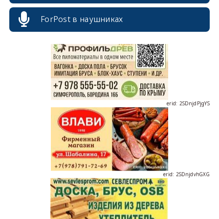
erid: 2SDnjcrDNw6
ForPost в наушниках
erid: 2SDnjdPjgYS
erid: 2SDnjdvhGXG
erid: 2SDnjcLUypt