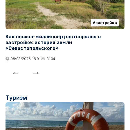
застройка
Как совхоз-миллионер растворялся в
К
застройке: история земли
н
«Севастопольского»
п
08/08/2026 18:01
3104
Туризм