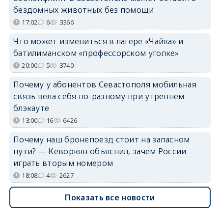
бездомных животных без помощи
17:02
6
3366
Что может измениться в лагере «Чайка» и
батилиманском «профессорском уголке»
20:00
5
3740
Почему у абонентов Севастополя мобильная
связь вела себя по-разному при утреннем
блэкауте
13:00
16
6426
Почему наш бронепоезд стоит на запасном
пути? — Кеворкян объяснил, зачем России
играть вторым номером
18:08
4
2627
Показать все новости