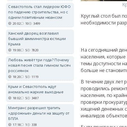
Кр
Севастополь стал лидером ЮФО
по падению строительства, но с
Круглый стол был п
одним позитивным нюансом
необходимости разр
20:02
10
3499
Ханский дворец возглавил
бывший замминистра юстиции
Крыма
На сегодняшний день
19:00
5
7820
населения, которые
Любовь живёт три года? Почему
темы доступности н
новая песня стала гимном тысяч
больше не становитс
россиянок
18:20
5
1119
В течение двух лет
Крым и Севастополь ждут
проводились ремонт
аномально жаркие выходные
населения, по крайн
18:02
5
3487
проверки прокурату
Минтранс разрешил тратить
хищений денежных с
«дорожные» деньги на защиту от
инвалидов объектов
БПЛА
17:18
1
338
Были присвоены сре