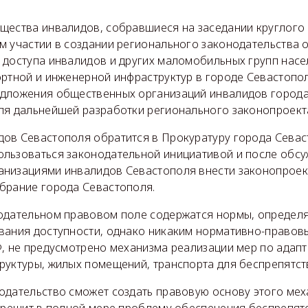
щества инвалидов, собравшиеся на заседании круглого 
м участии в создании регионального законодательства 
 доступа инвалидов и других маломобильных групп насе
ортной и инженерной инфраструктур в городе Севастопо
дложения общественных организаций инвалидов города
ля дальнейшей разработки регионального законопроект
ов Севастополя обратится в Прокуратуру города Севас
льзоваться законодательной инициативой и после обсу
низациями инвалидов Севастополя внести законопроек
брание города Севастополя.
одательном правовом поле содержатся нормы, опреде
вания доступности, однако никаким нормативно-правовы
Ф, не предусмотрено механизма реализации мер по адап
руктуры, жилых помещений, транспорта для беспрепятст
одательство сможет создать правовую основу этого меха
н решит в полной мере проблему обеспечения беспрепят