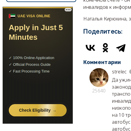
инвалидов к информ
Наталья Кирюхина, 
Поделитесь:
Комментарии
strelec
Да уж,и
законод
25640
транспо
инвалид
низкопо
на 10 т
автобус
автобус