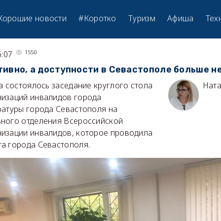
Хорошие новости
#Коротко
Туризм
Афиша
Тех
1550
6:07
ивно, а доступности в Севастополе больше н
а состоялось заседание круглого стола
Ната
изаций инвалидов города
ратуры города Севастополя на
ного отделения Всероссийской
изации инвалидов, которое проводила
а города Севастополя.