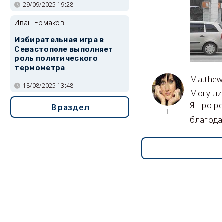
29/09/2025 19:28
Иван Ермаков
Избирательная игра в
Севастополе выполняет
роль политического
термометра
Matthew
18/08/2025 13:48
Могу ли
Я про р
В раздел
1
благод