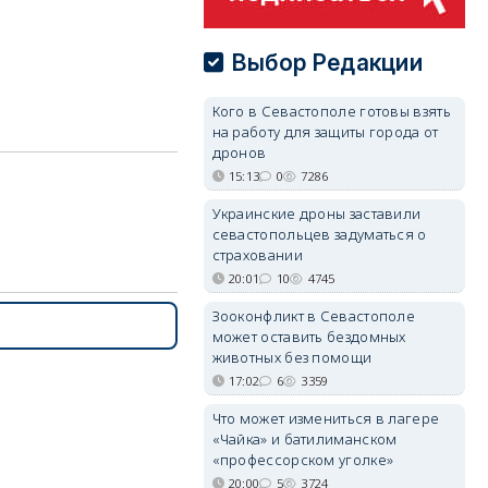
Выбор Редакции
Кого в Севастополе готовы взять
на работу для защиты города от
дронов
15:13
0
7286
Украинские дроны заставили
севастопольцев задуматься о
страховании
20:01
10
4745
Зооконфликт в Севастополе
может оставить бездомных
животных без помощи
17:02
6
3359
Что может измениться в лагере
«Чайка» и батилиманском
«профессорском уголке»
20:00
5
3724