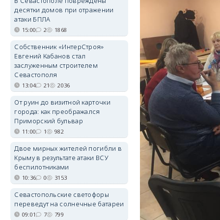
В Севастополе повреждены
десятки домов при отражении
атаки БПЛА
15:00
2
1868
Собственник «ИнтерСтроя»
Евгений Кабанов стал
заслуженным строителем
Севастополя
13:04
21
2036
От руин до визитной карточки
города: как преображался
Приморский бульвар
11:00
1
982
Двое мирных жителей погибли в
Крыму в результате атаки ВСУ
беспилотниками
10:36
0
3153
Севастопольские светофоры
переведут на солнечные батареи
09:01
7
799