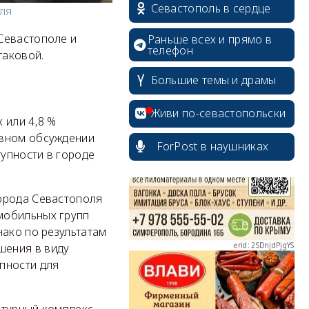
Севастополь в сердце
оля
Севастополе и
Раньше всех и прямо в
телефон
таковой.
Большие темы и драмы
erid: 2SDnjcrDNw6
Живи по-севастопольски
 или 4,8 %
ивном обсуждении
ForPost в наушниках
упности в городе
erid: 2SDnjdPjgYS
города Севастополя
мобильных групп
нако по результатам
шения в виду
пности для
erid: 2SDnjdvhGXG
ьтурный комплекс