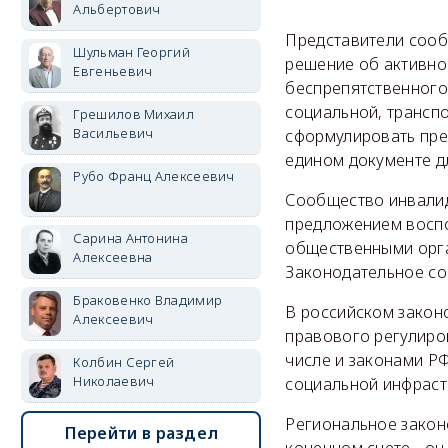
Альбертович
Представители сооб
Шульман Георгий
решение об активно
Евгеньевич
беспрепятственного
социальной, трансп
Грешилов Михаил
Васильевич
сформулировать пре
едином документе д
Рубо Франц Алексеевич
Сообщество инвалид
предложением воспо
Сарина Антонина
общественными орга
Алексеевна
Законодательное со
Браковенко Владимир
В российском закон
Алексеевич
правового регулиро
числе и законами Р
Колбин Сергей
Николаевич
социальной инфраст
Региональное закон
Перейти в раздел
конечном счете - о