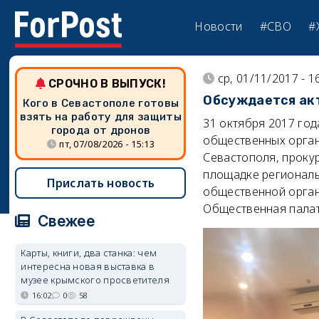
Новости
#СВО
#
ср, 01/11/2017 - 1
СРОЧНО В ВЫПУСК!
Обсуждается акт
Кого в Севастополе готовы
взять на работу для защиты
31 октября 2017 год
города от дронов
общественных орган
пт, 07/08/2026 - 15:13
Севастополя, проку
площадке региональ
Прислать новость
общественной орган
Общественная палат
Свежее
Карты, книги, два станка: чем
интересна новая выставка в
музее крымского просветителя
16:02
0
58