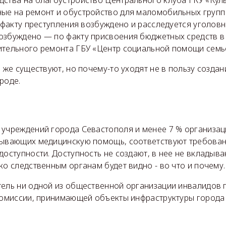
ые на ремонт и обустройство для маломобильных групп
о факту преступления возбуждено и расследуется уголовн
озбуждено — по факту присвоения бюджетных средств в с
ительного ремонта ГБУ «Центр социальной помощи семье
е же существуют, но почему-то уходят не в пользу созда
роде.
 учреждений города Севастополя и менее 7 % организа
зывающих медицинскую помощь, соответствуют требова
доступности. Доступность не создают, в нее не вкладыва
ко следственным органам будет видно - во что и почему.
тель ни одной из общественной организации инвалидов 
 комиссии, принимающей объекты инфраструктуры города