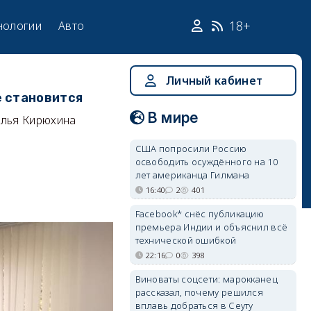
18+
нологии
Авто
Личный кабинет
е становится
В мире
лья Кирюхина
США попросили Россию
освободить осуждённого на 10
лет американца Гилмана
16:40
2
401
Facebook* снёс публикацию
премьера Индии и объяснил всё
технической ошибкой
22:16
0
398
Виноваты соцсети: марокканец
рассказал, почему решился
вплавь добраться в Сеуту