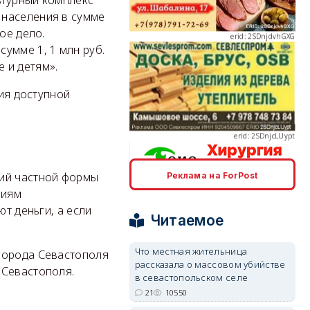
 населения в сумме
ое дело.
умме 1, 1 млн руб.
 и детям».
erid: 2SDnjcLUypt
ния доступной
ций частной формы
Реклама на ForPost
erid: 2SDnjcrDNw6
ниям
ют деньги, а если
Читаемое
Что местная жительница
города Севастополя
рассказала о массовом убийстве
 Севастополя.
в севастопольском селе
erid: 2SDnjdPjgYS
21
10550