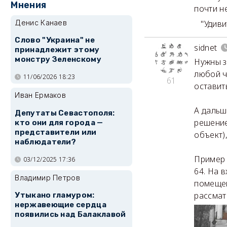
Мнения
почти не
"Удивит
Денис Канаев
Слово "Украина" не
sidnet
принадлежит этому
монстру Зеленскому
Нужны з
любой ч
11/06/2026 18:23
61
оставит
Иван Ермаков
А дальш
Депутаты Севастополя:
решение
кто они для города —
представители или
объект)
наблюдатели?
Пример 
03/12/2025 17:36
64. На в
Владимир Петров
помещен
рассмат
Утыкано гламуром:
нержавеющие сердца
появились над Балаклавой