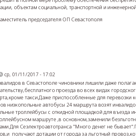
ации, объектам социальной, транспортной и инженерной
заместитель председателя ОП Севастополя
ср, 01/11/2017 - 17:02
нвалидов в Севастополе чиновники лишили даже полаг
ательству,бесплатного проезда во всех видах городско
рта,кроме такси.Даже приспособленные для перевозки 
ов низкопольные автобусы 24 маршрута возят инвалидов
льные троллейбусы с откидной площадкой для въезда и
роллейбусном маршруте ,в основном,заменили безльгот
ами.Для Сеэлектроавтотранса "Много денег не бывает".Г
ов,и получают дотации от города за льготный провоз,ко