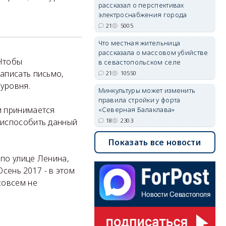
рассказал о перспективах
электроснабжения города
21
5005
Что местная жительница
рассказала о массовом убийстве
 Чтобы
в севастопольском селе
аписать письмо,
21
10550
 уровня.
Минкультуры может изменить
правила стройки у форта
и принимается
«Северная Балаклава»
риспособить данный
18
2303
Показать все новости
по улице Ленина,
Осень 2017 - в этом
совсем не