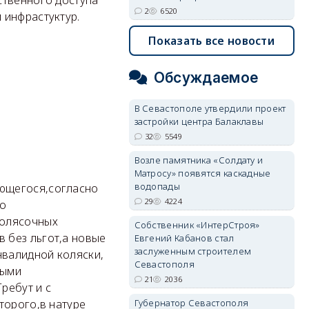
2
6520
 инфрастуктур.
Показать все новости
Обсуждаемое
В Севастополе утвердили проект
застройки центра Балаклавы
32
5549
Возле памятника «Солдату и
Матросу» появятся каскадные
водопады
ающегося,согласно
29
4224
го
колясочных
Собственник «ИнтерСтроя»
 без льгот,а новые
Евгений Кабанов стал
заслуженным строителем
нвалидной коляски,
Севастополя
ными
21
2036
ребут и с
торого,в натуре
Губернатор Севастополя