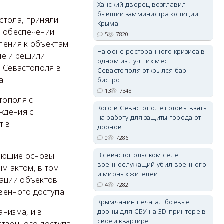
Ханский дворец возглавил
бывший замминистра юстиции
стола, приняли
Крыма
о обеспечении
5
7820
ления к объектам
На фоне ресторанного кризиса в
ле и решили
erid: 2SDnjdvhGXG
одном из лучших мест
 Севастополя в
Севастополя открылся бар-
а.
бистро
13
7348
тополя с
Кого в Севастополе готовы взять
ждения с
на работу для защиты города от
т в
дронов
0
7286
ляющие основы
В севастопольском селе
военнослужащий убил военного
м актом, в том
и мирных жителей
тации объектов
4
7282
венного доступа.
Крымчанин печатал боевые
низма, и в
дроны для СБУ на 3D-принтере в
своей квартире
ственного доступа