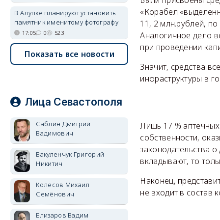
«Корабел «выделенн
В Алупке планируют установить
памятник именитому фотографу
11, 2 млн.рублей, п
17:05
0
523
Аналогичное дело в
при проведении кап
Показать все новости
Значит, средства вс
инфраструктуры в го
Лица Севастополя
Саблин Дмитрий
Лишь 17 % аптечных
Вадимович
собственности, ока
законодательства о 
Вакуленчук Григорий
вкладывают, то толь
Никитич
Наконец, представи
Колесов Михаил
не входит в состав
Семёнович
Елизаров Вадим