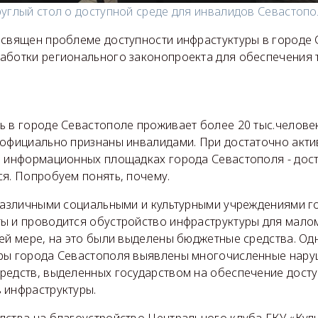
углый стол о доступной среде для инвалидов Севастоп
освящен проблеме доступности инфрастуктуры в городе 
аботки регионального законопроекта для обеспечения 
 в городе Севастополе проживает более 20 тыс.человек
 официально признаны инвалидами. При достаточно акт
а информационных площадках города Севастополя - дост
я. Попробуем понять, почему.
 различными социальными и культурными учреждениями 
ы и проводится обустройство инфраструктуры для мало
ей мере, на это были выделены бюджетные средства. Од
ры города Севастополя выявлены многочисленные нару
редств, выделенных государством на обеспечение досту
 инфраструктуры.
дства на благоустройство Центрального клуба ГКУ «Кул