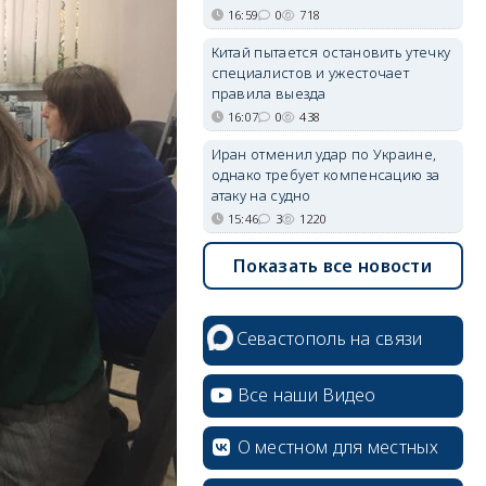
16:59
0
718
Китай пытается остановить утечку
специалистов и ужесточает
правила выезда
16:07
0
438
Иран отменил удар по Украине,
однако требует компенсацию за
атаку на судно
15:46
3
1220
Показать все новости
Севастополь на связи
Все наши Видео
О местном для местных