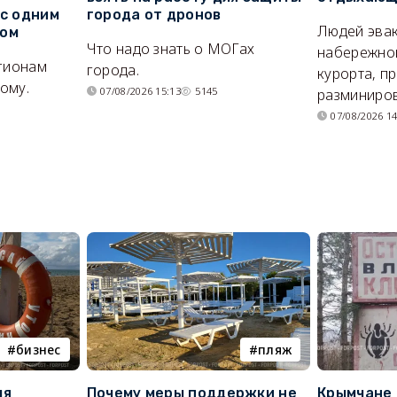
 с одним
города от дронов
Людей эвак
сом
Что надо знать о МОГах
набережно
егионам
города.
курорта, п
ому.
07/08/2026 15:13
5145
разминиров
07/08/2026 14
бизнес
пляж
ля
Почему меры поддержки не
Крымчане 