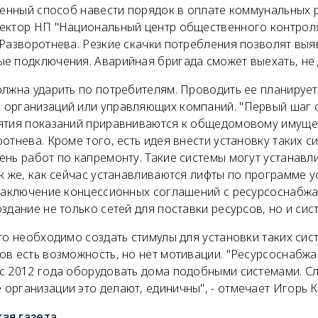
венный способ навести порядок в оплате коммунальных р
ектор НП "Национальный центр общественного контрол
Разворотнева. Резкие скачки потребления позволят выя
е подключения. Аварийная бригада сможет выехать, не
лжна ударить по потребителям. Проводить ее планирует
организаций или управляющих компаний. "Первый шаг с
ятия показаний приравниваются к общедомовому имущес
отнева. Кроме того, есть идея внести установку таких с
нь работ по капремонту. Такие системы могут устанавли
к же, как сейчас устанавливаются лифты по программе 
 заключение концессионных соглашений с ресурсоснаб
здание не только сетей для поставки ресурсов, но и сист
то необходимо создать стимулы для установки таких сист
ов есть возможность, но нет мотивации. "Ресурсоснабж
с 2012 года оборудовать дома подобными системами. Сл
организации это делают, единичны", - отмечает Игорь К
ая газета