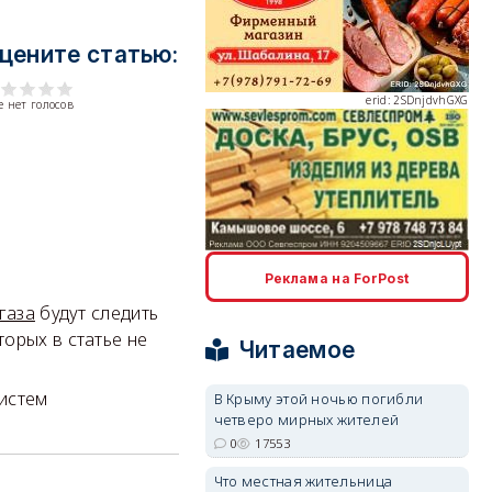
цените статью:
erid: 2SDnjdvhGXG
 нет голосов
erid: 2SDnjcLUypt
Реклама на ForPost
газа
будут следить
оторых в статье не
Читаемое
систем
В Крыму этой ночью погибли
четверо мирных жителей
erid: 2SDnjcrDNw6
0
17553
Что местная жительница