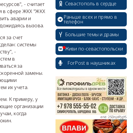
Севастополь в сердце
есурсов", - считает
я в сфере ЖКХ "ЖКХ
Раньше всех и прямо в
вить аварии и
телефон
 дожидаясь вызова.
Большие темы и драмы
ся за счет
делан: системы
Живи по-севастопольски
тву", -
истем в
ForPost в наушниках
ваться за
ускоренной замены.
erid: 2SDnjcrDNw6
жающими
ем их учета.
ем. К примеру, у
ающие организации
учаи, когда
erid: 2SDnjdPjgYS
окин.