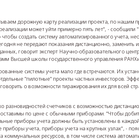
тываем дорожную карту реализации проекта, по нашим п
реализации может уйти примерно пять лет", - сообщили 
о чтобы создать систему автоматизированного учета, н
егодня не передают показания дистанционно, заменить 
данных, говорит эксперт Научно-образовательного цент
амм Высшей школы государственного управления РАНХи
рованные системы учета мало где встречаются. Их уста
отдельные "пилотные" проекты частных инвесторов. Эффе
говорить о возможности тиражирования их для всей стр
ко разновидностей счетчиков с возможностью дистанци
поставимы по цене с обычными приборами. "Чтобы доби
льные приборы учета должны быть установлены в каждой 
риборы учета, приборы учета на крупных узлах", - поя
а коммунальных ресурсов, в том числе система автомат