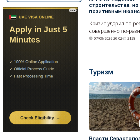
строительства, но
позитивным нюан
Кризис ударил по р
совершенно по-разн
07/08/2026 20:02
2138
Туризм
Власти Севастопо