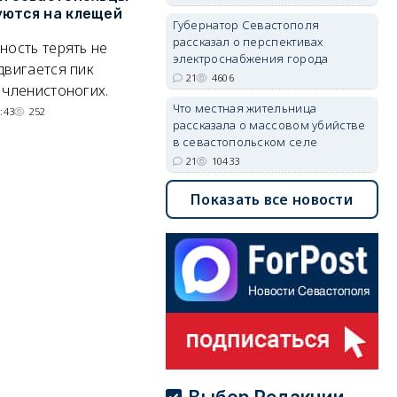
ются на клещей
проект застройки центра
С
Губернатор Севастополя
Балаклавы
и
рассказал о перспективах
ность терять не
электроснабжения города
Там появится туристический
М
двигается пик
21
4606
квартал с отелями и
н
 членистоногих.
парковками.
Что местная жительница
:43
252
рассказала о массовом убийстве
05/08/2026 08:01
5504
в севастопольском селе
21
10433
Показать все новости