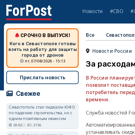
Новости
#СВО
#
Все
Севастопол
СРОЧНО В ВЫПУСК!
Кого в Севастополе готовы
взять на работу для защиты
Новости России
города от дронов
пт, 07/08/2026 - 15:13
За расходам
Прислать новость
В России планируе
позволит поставщи
потребитель переда
Свежее
времени.
Севастополь стал лидером ЮФО
Служба новостей Fo
по падению строительства, но с
одним позитивным нюансом
Автоматизированный
20:02
3
2156
устанавливать скидк