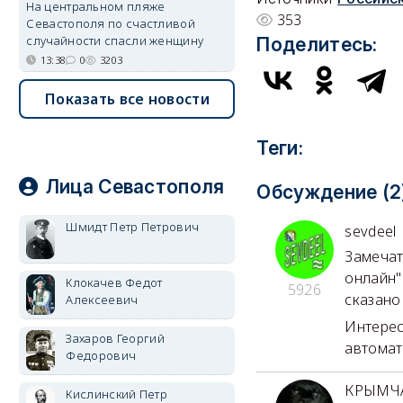
На центральном пляже
353
Севастополя по счастливой
случайности спасли женщину
Поделитесь:
13:38
0
3203
Показать все новости
Теги:
Лица Севастополя
Обсуждение (2
Шмидт Петр Петрович
sevdeel
Замечат
онлайн"
Клокачев Федот
5926
сказано
Алексеевич
Интерес
Захаров Георгий
автомат
Федорович
КРЫМЧ
Кислинский Петр