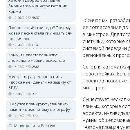
Ханский дворец возглавил
бывший замминистра юстиции
Крыма
19:00
2
5637
"Сейчас мы разраба
ее согласования до 
Любовь живёт три года? Почему
новая песня стала гимном тысяч
в минстрое. Для тог
россиянок
счетчики, которые с
18:20
1
614
системой передачи 
региональных прогр
Крым и Севастополь ждут
аномально жаркие выходные
Сегодня автоматизи
18:02
4
2568
новостройках. Есть 
Минтранс разрешил тратить
проектов позволяет 
«дорожные» деньги на защиту от
минстрое.
БПЛА
17:18
1
201
Существует несколь
В Алупке планируют установить
данных, которые со
памятник именитому фотографу
эффекта, индивидуа
17:05
0
370
нужны общедомовые п
США попросили Россию
"Автоматизация учет