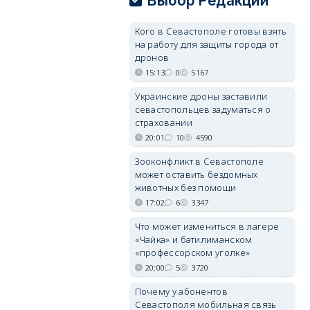
Выбор Редакции
Кого в Севастополе готовы взять
на работу для защиты города от
дронов
15:13
0
5167
Украинские дроны заставили
севастопольцев задуматься о
страховании
20:01
10
4590
Зооконфликт в Севастополе
может оставить бездомных
животных без помощи
17:02
6
3347
Что может измениться в лагере
«Чайка» и батилиманском
«профессорском уголке»
20:00
5
3720
Почему у абонентов
Севастополя мобильная связь