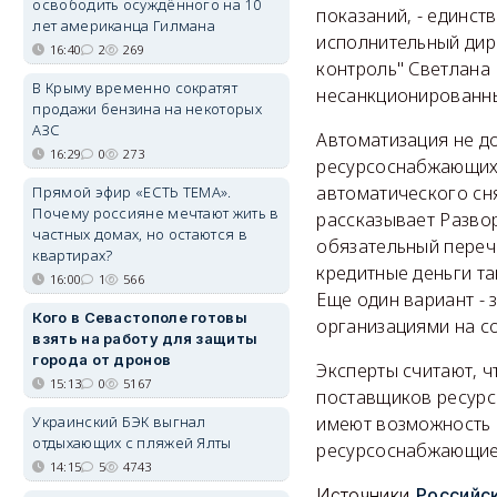
освободить осуждённого на 10
показаний, - единст
лет американца Гилмана
исполнительный дир
16:40
2
269
контроль" Светлана 
В Крыму временно сократят
несанкционированны
продажи бензина на некоторых
АЗС
Автоматизация не до
16:29
0
273
ресурсоснабжающих 
автоматического сн
Прямой эфир «ЕСТЬ ТЕМА».
Почему россияне мечтают жить в
рассказывает Развор
частных домах, но остаются в
обязательный перече
квартирах?
кредитные деньги та
16:00
1
566
Еще один вариант -
Кого в Севастополе готовы
организациями на со
взять на работу для защиты
города от дронов
Эксперты считают, ч
15:13
0
5167
поставщиков ресурс
Украинский БЭК выгнал
имеют возможность 
отдыхающих с пляжей Ялты
ресурсоснабжающие 
14:15
5
4743
Источники
Российск