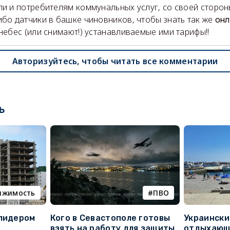
ли и потребителям коммунальных услуг, со своей сторон
ибо датчики в башке чиновников, чтобы знать так же
онл
 небес (или снимают!) устанавливаемые ими тарифы!!
Авторизуйтесь, чтобы читать все комментарии
ь
ижимость
ПВО
 лидером
Кого в Севастополе готовы
Украински
взять на работу для защиты
отдыхающи