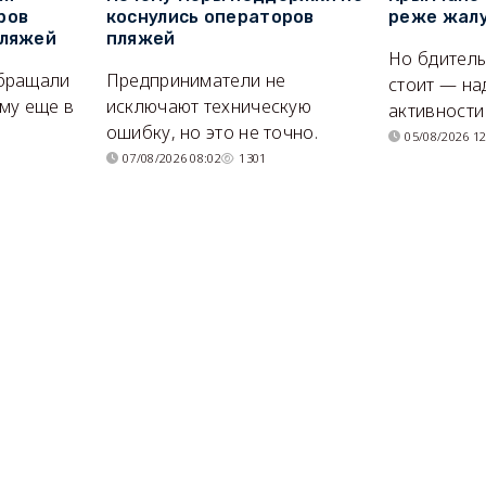
ров
коснулись операторов
реже жалу
пляжей
пляжей
Но бдитель
бращали
Предприниматели не
стоит — на
му еще в
исключают техническую
активности
ошибку, но это не точно.
05/08/2026 12
07/08/2026 08:02
1301