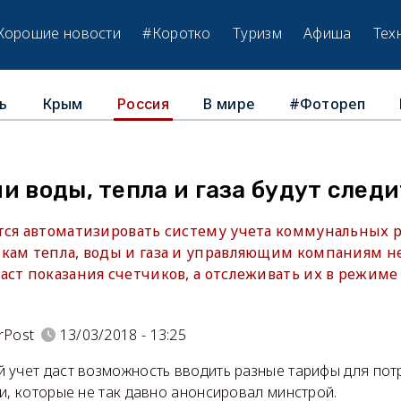
Хорошие новости
#Коротко
Туризм
Афиша
Тех
ь
Крым
В мире
#Фотореп
Россия
и воды, тепла и газа будут след
тся автоматизировать систему учета коммунальных р
кам тепла, воды и газа и управляющим компаниям не
ст показания счетчиков, а отслеживать их в режиме
rPost
13/03/2018 - 13:25
 учет даст возможность вводить разные тарифы для пот
и, которые не так давно анонсировал минстрой.