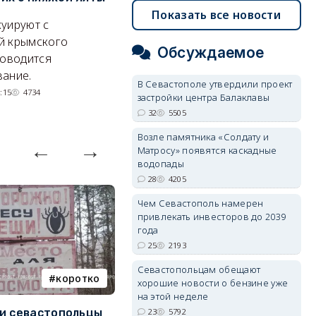
электроснабжения города
п
Показать все новости
уируют с
Энергетики, подчеркнул он,
П
й крымского
Обсуждаемое
делают практически
и
роводится
невозможное.
ош
ание.
В Севастополе утвердили проект
07/08/2026 10:13
4611
:15
4734
застройки центра Балаклавы
32
5505
Возле памятника «Солдату и
Матросу» появятся каскадные
водопады
28
4205
Чем Севастополь намерен
привлекать инвесторов до 2039
года
25
2193
Севастопольцам обещают
коротко
Балаклава
хорошие новости о бензине уже
на этой неделе
и севастопольцы
В Севастополе утвердили
Н
23
5792