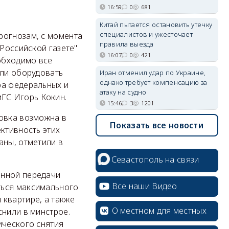
16:59
0
681
Китай пытается остановить утечку
специалистов и ужесточает
рогнозам, с момента
правила выезда
"Российской газете"
16:07
0
421
еобходимо все
или оборудовать
Иран отменил удар по Украине,
однако требует компенсацию за
ра федеральных и
атаку на судно
ГС Игорь Кокин.
15:46
3
1201
новка возможна в
Показать все новости
ктивность этих
аны, отметили в
Севастополь на связи
онной передачи
Все наши Видео
ться максимального
квартире, а также
О местном для местных
снили в минстрое.
ического снятия