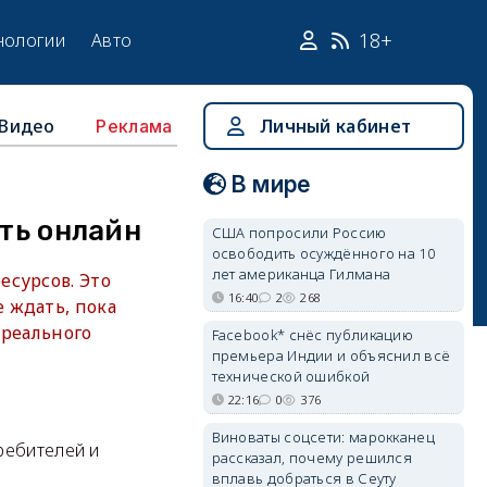
18+
нологии
Авто
Видео
Личный кабинет
Реклама
В мире
ить онлайн
США попросили Россию
освободить осуждённого на 10
лет американца Гилмана
есурсов. Это
16:40
2
268
 ждать, пока
 реального
Facebook* снёс публикацию
премьера Индии и объяснил всё
технической ошибкой
22:16
0
376
Виноваты соцсети: марокканец
ребителей и
рассказал, почему решился
вплавь добраться в Сеуту