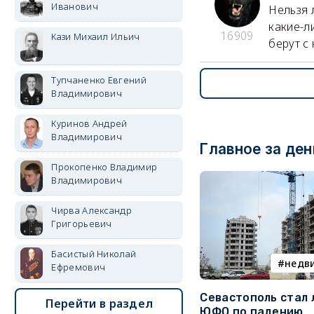
Иванович
Нельзя 
какие-л
16909
Кази Михаил Ильич
берут с
Тупчаненко Евгений
Владимирович
Куринов Андрей
Владимирович
Главное за ден
Прокопенко Владимир
Владимирович
Чирва Александр
Григорьевич
Басистый Николай
недв
Ефремович
Севастополь стал
Перейти в раздел
ЮФО по падению