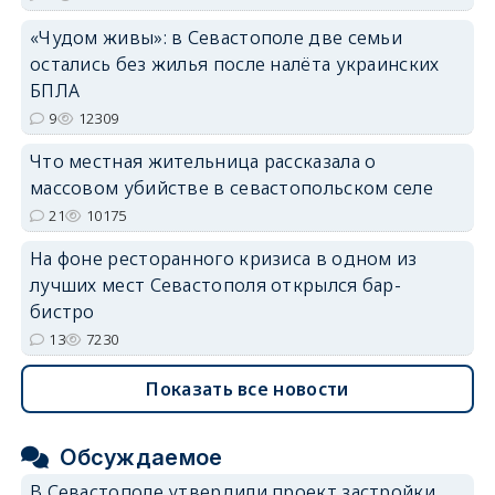
«Чудом живы»: в Севастополе две семьи
остались без жилья после налёта украинских
erid: 2SDnjdvhGXG
БПЛА
9
12309
Что местная жительница рассказала о
массовом убийстве в севастопольском селе
21
10175
На фоне ресторанного кризиса в одном из
лучших мест Севастополя открылся бар-
бистро
13
7230
Показать все новости
Обсуждаемое
В Севастополе утвердили проект застройки