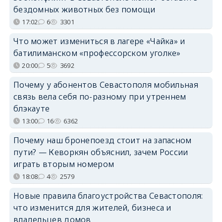
бездомных животных без помощи
17:02
6
3301
Что может измениться в лагере «Чайка» и
батилиманском «профессорском уголке»
20:00
5
3692
Почему у абонентов Севастополя мобильная
связь вела себя по-разному при утреннем
блэкауте
13:00
16
6362
Почему наш бронепоезд стоит на запасном
пути? — Кеворкян объяснил, зачем России
играть вторым номером
18:08
4
2579
Новые правила благоустройства Севастополя:
что изменится для жителей, бизнеса и
владельцев домов