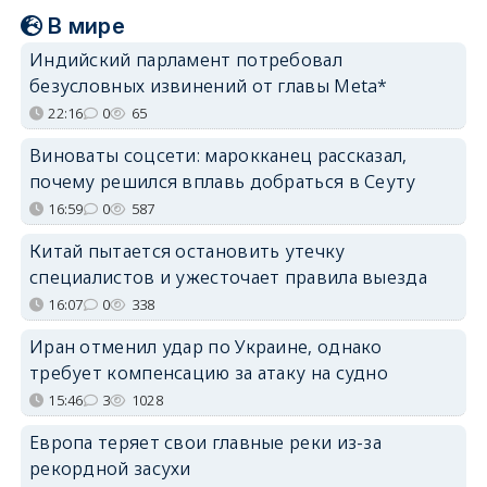
В мире
Индийский парламент потребовал
безусловных извинений от главы Meta*
22:16
0
65
Виноваты соцсети: марокканец рассказал,
почему решился вплавь добраться в Сеуту
16:59
0
587
Китай пытается остановить утечку
специалистов и ужесточает правила выезда
16:07
0
338
Иран отменил удар по Украине, однако
требует компенсацию за атаку на судно
15:46
3
1028
Европа теряет свои главные реки из-за
рекордной засухи