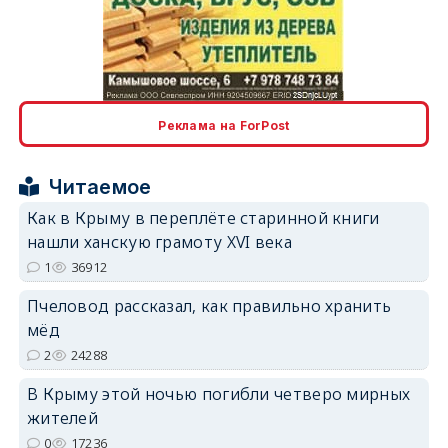
erid: 2SDnjcLUypt
Реклама на ForPost
Читаемое
Как в Крыму в переплёте старинной книги
erid: 2SDnjcrDNw6
нашли ханскую грамоту XVI века
1
36912
Пчеловод рассказал, как правильно хранить
мёд
2
24288
erid: 2SDnjdPjgYS
В Крыму этой ночью погибли четверо мирных
жителей
0
17236