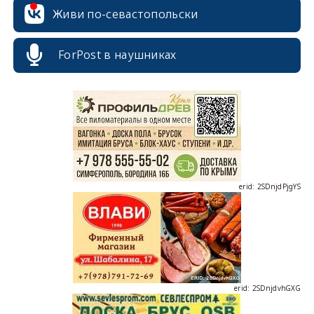
Живи по-севастопольски
ForPost в наушниках
erid: 2SDnjcrDNw6
erid: 2SDnjdPjgYS
erid: 2SDnjdvhGXG