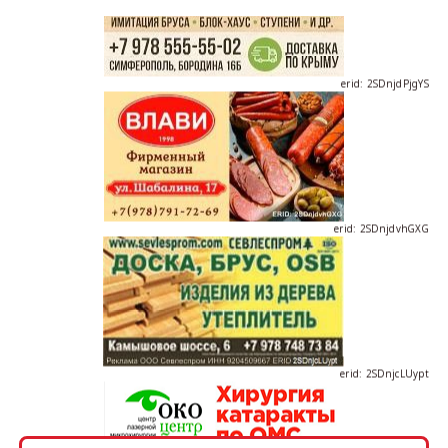
erid: 2SDnjdPjgYS
erid: 2SDnjdvhGXG
erid: 2SDnjcLUypt