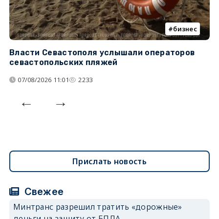
бизнес
Власти Севастополя услышали операторов
П
севастопольских пляжей
о
07/08/2026 11:01
2233
Прислать новость
Свежее
Минтранс разрешил тратить «дорожные»
деньги на защиту от БПЛА