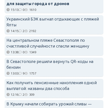
для защиты города от дронов
15:13
0
1610
Украинский БЭК выгнал отдыхающих с пляжей
Ялты
14:15
2
2192
На центральном пляже Севастополя по
счастливой случайности спасли женщину
13:38
0
1349
В Севастополе решили вернуть QR-коды на
бензин
13:03
9
1757
Как получить пенсионные накопления одной
выплатой: названы два способа
12:16
2
309
В Крыму начали собирать урожай сливы —