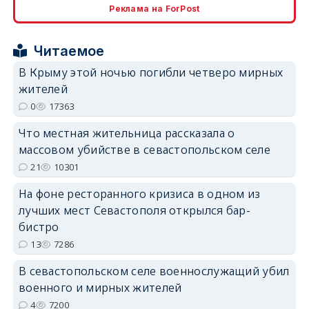
Реклама на ForPost
erid: 2SDnjcrDNw6
Читаемое
В Крыму этой ночью погибли четверо мирных
жителей
0
17363
erid: 2SDnjdPjgYS
Что местная жительница рассказала о
массовом убийстве в севастопольском селе
21
10301
На фоне ресторанного кризиса в одном из
лучших мест Севастополя открылся бар-
erid: 2SDnjdvhGXG
бистро
13
7286
В севастопольском селе военнослужащий убил
военного и мирных жителей
4
7200