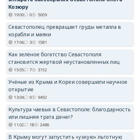
Козюру
19:00
0
5009
Севастополец превращает груды металла в
корабли и маяки
17:06
3
1581
Как зелёное богатство Севастополя
становится жертвой неустановленных лиц
15:05
7
3152
Учёные из Крыма и Кореи совершили научное
открытие
13:04
0
9492
Культура чаевых в Севастополе: благодарность
или лишняя трата денег?
11:02
18
2486
В Крыму могут запустить «узкую» льготную