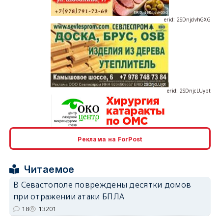
erid: 2SDnjcLUypt
erid: 2SDnjcrDNw6
Реклама на ForPost
Читаемое
В Севастополе повреждены десятки домов
при отражении атаки БПЛА
18
13201
erid: 2SDnjdPjgYS