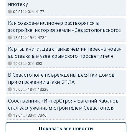
ипотеку
09:01
0
4177
Как совхоз-миллионер растворялся в
застройке: история земли «Севастопольского»
18:01
19
4784
Карты, книги, два станка: чем интересна новая
выставка в музее крымского просветителя
16:02
0
890
В Севастополе повреждены десятки домов
при отражении атаки БПЛА
15:00
18
13229
Собственник «ИнтерСтроя» Евгений Кабанов
стал заслуженным строителем Севастополя
13:04
33
7346
Показать все новости