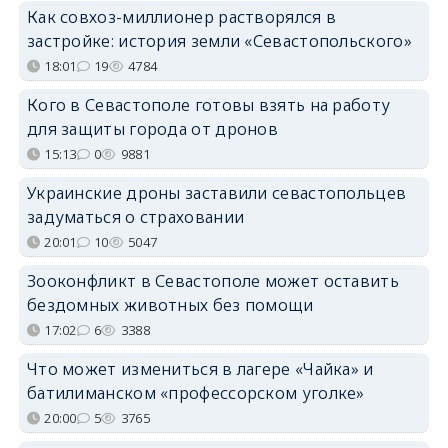
Как совхоз-миллионер растворялся в
застройке: история земли «Севастопольского»
18:01
19
4784
Кого в Севастополе готовы взять на работу
для защиты города от дронов
15:13
0
9881
Украинские дроны заставили севастопольцев
задуматься о страховании
20:01
10
5047
Зооконфликт в Севастополе может оставить
бездомных животных без помощи
17:02
6
3388
Что может измениться в лагере «Чайка» и
батилиманском «профессорском уголке»
20:00
5
3765