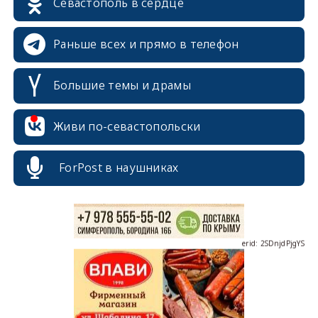
Севастополь в сердце
Раньше всех и прямо в телефон
Большие темы и драмы
erid: 2SDnjcrDNw6
Живи по-севастопольски
ForPost в наушниках
erid: 2SDnjdPjgYS
erid: 2SDnjdvhGXG