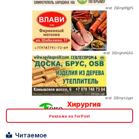
erid: 2SDnjdvhGXG
erid: 2SDnjcLUypt
Реклама на ForPost
erid: 2SDnjcrDNw6
Читаемое