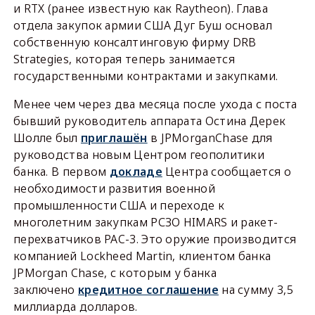
и RTX (ранее известную как Raytheon). Глава
отдела закупок армии США Дуг Буш основал
собственную консалтинговую фирму DRB
Strategies, которая теперь занимается
государственными контрактами и закупками.
Менее чем через два месяца после ухода с поста
бывший руководитель аппарата Остина Дерек
Шолле был
приглашён
в JPMorganChase для
руководства новым Центром геополитики
банка. В первом
докладе
Центра сообщается о
необходимости развития военной
промышленности США и переходе к
многолетним закупкам РСЗО HIMARS и ракет-
перехватчиков PAC-3. Это оружие производится
компанией Lockheed Martin, клиентом банка
JPMorgan Chase, с которым у банка
заключено
кредитное соглашение
на сумму 3,5
миллиарда долларов.