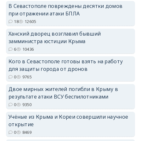
В Севастополе повреждены десятки домов
при отражении атаки БПЛА
18
12605
erid: 2SDnjdPjgYS
Ханский дворец возглавил бывший
замминистра юстиции Крыма
6
10436
Кого в Севастополе готовы взять на работу
для защиты города от дронов
erid: 2SDnjdvhGXG
0
9765
Двое мирных жителей погибли в Крыму в
результате атаки ВСУ беспилотниками
0
9350
Учёные из Крыма и Кореи совершили научное
открытие
0
8469