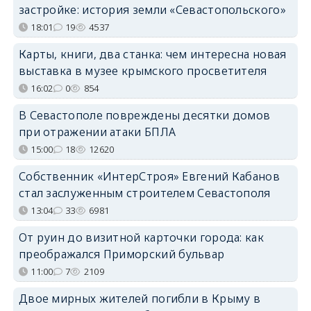
застройке: история земли «Севастопольского»
18:01
19
4537
Карты, книги, два станка: чем интересна новая
выставка в музее крымского просветителя
16:02
0
854
В Севастополе повреждены десятки домов
при отражении атаки БПЛА
15:00
18
12620
Собственник «ИнтерСтроя» Евгений Кабанов
стал заслуженным строителем Севастополя
13:04
33
6981
От руин до визитной карточки города: как
преображался Приморский бульвар
11:00
7
2109
Двое мирных жителей погибли в Крыму в