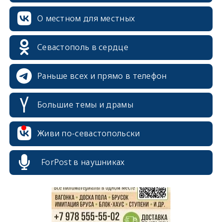
О местном для местных
Севастополь в сердце
Раньше всех и прямо в телефон
Большие темы и драмы
erid: 2SDnjcrDNw6
Живи по-севастопольски
ForPost в наушниках
erid: 2SDnjdPjgYS