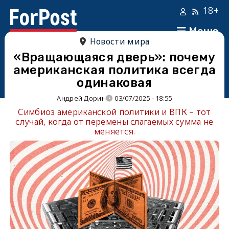
18+
Меню
Новости мира
«Вращающаяся дверь»: почему
американская политика всегда
одинаковая
Андрей Дорин
03/07/2025 - 18:55
Симбиоз американской политики и ВПК – тот
случай, когда от перемены слагаемых сумма не
меняется.