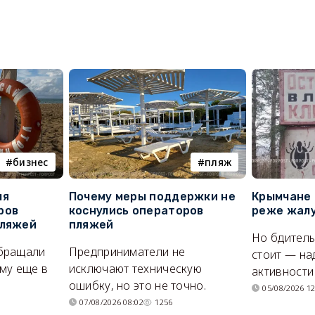
бизнес
пляж
ля
Почему меры поддержки не
Крымчане 
ров
коснулись операторов
реже жалу
пляжей
пляжей
Но бдитель
бращали
Предприниматели не
стоит — на
му еще в
исключают техническую
активности
ошибку, но это не точно.
05/08/2026 12
07/08/2026 08:02
1256