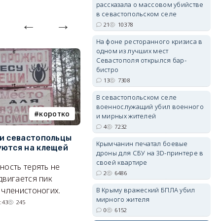
рассказала о массовом убийстве
в севастопольском селе
21
10378
На фоне ресторанного кризиса в
erid: 2SDnjdvhGXG
одном из лучших мест
Севастополя открылся бар-
бистро
13
7308
В севастопольском селе
военнослужащий убил военного
коротко
Балаклава
и мирных жителей
4
7232
и севастопольцы
В Севастополе утвердили
Н
Крымчанин печатал боевые
ются на клещей
проект застройки центра
С
дроны для СБУ на 3D-принтере в
Балаклавы
и
своей квартире
ность терять не
2
6486
Там появится туристический
М
двигается пик
квартал с отелями и
н
 членистоногих.
В Крыму вражеский БПЛА убил
парковками.
мирного жителя
:43
245
0
6152
05/08/2026 08:01
5486