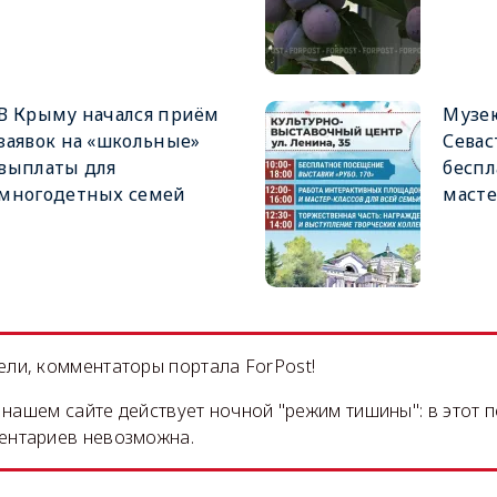
В Крыму начался приём
Музе
заявок на «школьные»
Севас
выплаты для
беспл
многодетных семей
масте
ли, комментаторы портала ForPost!
на нашем сайте действует ночной "режим тишины": в этот 
ентариев невозможна.