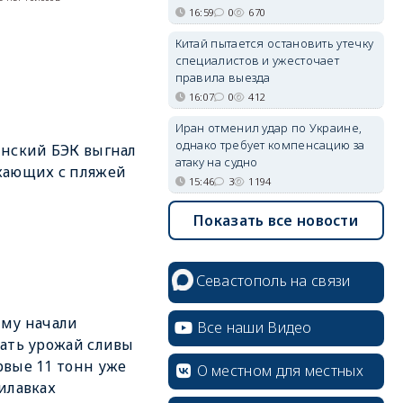
16:59
0
670
Китай пытается остановить утечку
специалистов и ужесточает
правила выезда
16:07
0
412
Иран отменил удар по Украине,
однако требует компенсацию за
нский БЭК выгнал
атаку на судно
хающих с пляжей
15:46
3
1194
Показать все новости
Севастополь на связи
му начали
Все наши Видео
ать урожай сливы
вые 11 тонн уже
О местном для местных
илавках