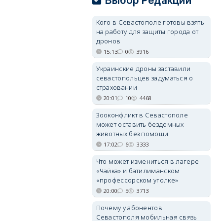
Выбор Редакции
Кого в Севастополе готовы взять
на работу для защиты города от
дронов
15:13
0
3916
Украинские дроны заставили
севастопольцев задуматься о
страховании
20:01
10
4468
Зооконфликт в Севастополе
может оставить бездомных
животных без помощи
17:02
6
3333
Что может измениться в лагере
«Чайка» и батилиманском
«профессорском уголке»
20:00
5
3713
Почему у абонентов
Севастополя мобильная связь