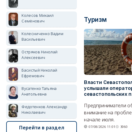
Колесов Михаил
Туризм
Семёнович
Колесниченко Вадим
Васильевич
Остряков Николай
Алексеевич
Басистый Николай
Ефремович
Власти Севастопо
услышали операто
Вусатенко Татьяна
севастопольских 
Анатольевна
Предприниматели о
Федотенков Александр
внимание на пробле
Николаевич
начале июля.
07/08/2026 11:01
3060
Перейти в раздел