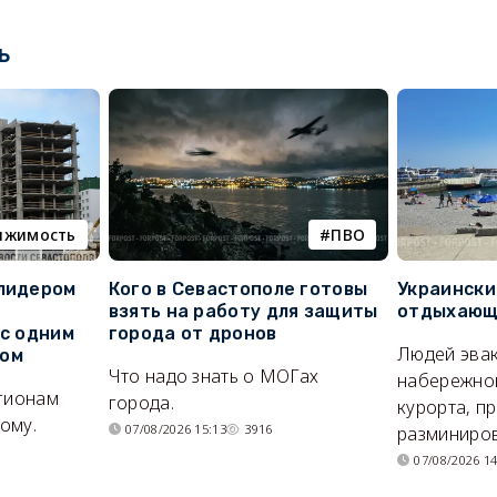
ь
ижимость
ПВО
 лидером
Кого в Севастополе готовы
Украински
взять на работу для защиты
отдыхающи
 с одним
города от дронов
Людей эвак
сом
Что надо знать о МОГах
набережно
егионам
города.
курорта, п
ому.
07/08/2026 15:13
3916
разминиров
07/08/2026 14