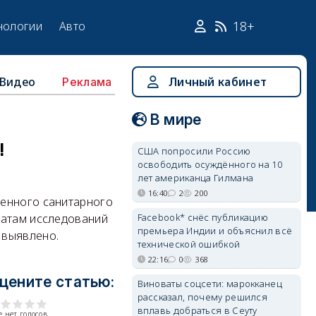
18+
нологии
Авто
Видео
Личный кабинет
Реклама
В мире
!
США попросили Россию
освободить осуждённого на 10
лет американца Гилмана
16:40
2
200
венного санитарного
Facebook* снёс публикацию
татам исследований
премьера Индии и объяснил всё
 выявлено.
технической ошибкой
22:16
0
368
цените статью:
Виноваты соцсети: марокканец
рассказал, почему решился
вплавь добраться в Сеуту
 нет голосов