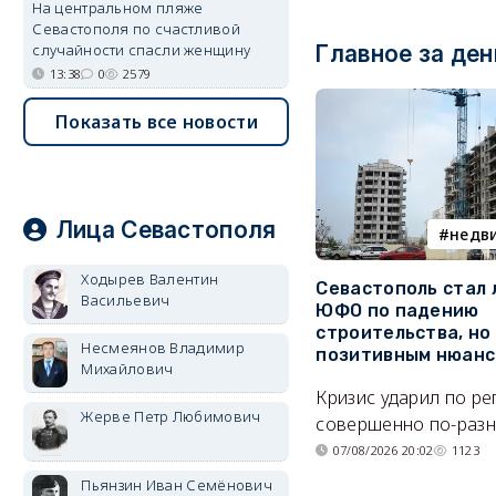
На центральном пляже
Севастополя по счастливой
случайности спасли женщину
Главное за ден
13:38
0
2579
Показать все новости
Лица Севастополя
недв
Ходырев Валентин
Севастополь стал
Васильевич
ЮФО по падению
строительства, но
Несмеянов Владимир
позитивным нюан
Михайлович
Кризис ударил по р
Жерве Петр Любимович
совершенно по-разн
07/08/2026 20:02
1123
Пьянзин Иван Семёнович