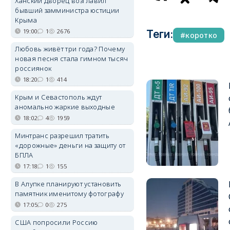
Ханский дворец возглавил
бывший замминистра юстиции
Крыма
19:00
1
2676
Теги:
коротко
Любовь живёт три года? Почему
новая песня стала гимном тысяч
россиянок
18:20
1
414
Крым и Севастополь ждут
аномально жаркие выходные
18:02
4
1959
Минтранс разрешил тратить
«дорожные» деньги на защиту от
БПЛА
17:18
1
155
В Алупке планируют установить
памятник именитому фотографу
17:05
0
275
США попросили Россию