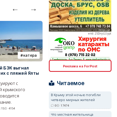
erid: 2SDnjcLUypt
катера
электроснабжение
erid: 2SDnjcrDNw6
Реклама на ForPost
й БЭК выгнал
Губернатор Севастополя
П
х с пляжей Ялты
рассказал о перспективах
к
электроснабжения города
п
Читаемое
уируют с
Энергетики, подчеркнул он,
П
й крымского
делают практически
и
В Крыму этой ночью погибли
роводится
четверо мирных жителей
невозможное.
ош
ание.
erid: 2SDnjdPjgYS
0
17474
07/08/2026 10:13
4259
:15
4154
Что местная жительница