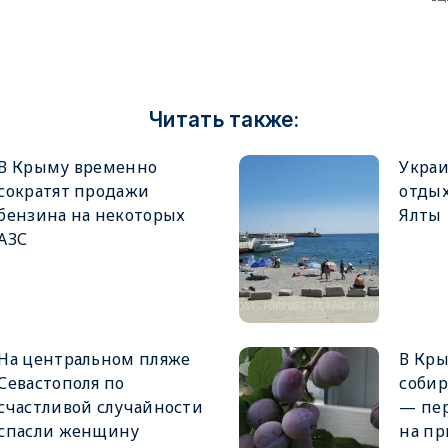
Читать также:
В Крыму временно
Украи
сократят продажи
отды
бензина на некоторых
Ялты
АЗС
На центральном пляже
В Кры
Севастополя по
собир
счастливой случайности
— пер
спасли женщину
на пр