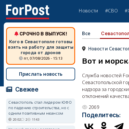
Новости
#СВО
#
Все
Севастопо
СРОЧНО В ВЫПУСК!
Кого в Севастополе готовы
взять на работу для защиты
Новости Севасто
города от дронов
пт, 07/08/2026 - 15:13
Вот и морск
Прислать новость
Служба новостей Fo
Севастопольской го
Свежее
надзора за городск
отклонений качеств
Севастополь стал лидером ЮФО
2069
по падению строительства, но с
одним позитивным нюансом
Поделитесь:
20:02
2
1143