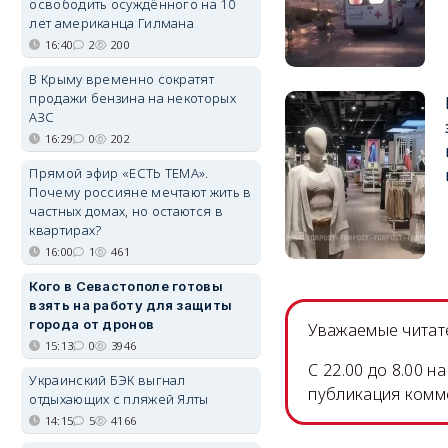
освободить осуждённого на 10
лет американца Гилмана
16:40
2
200
В Крыму временно сократят
продажи бензина на некоторых
АЗС
16:29
0
202
Прямой эфир «ЕСТЬ ТЕМА».
Почему россияне мечтают жить в
частных домах, но остаются в
квартирах?
16:00
1
461
Кого в Севастополе готовы
взять на работу для защиты
города от дронов
Уважаемые читате
15:13
0
3946
C 22.00 до 8.00 
Украинский БЭК выгнал
публикация комм
отдыхающих с пляжей Ялты
14:15
5
4166