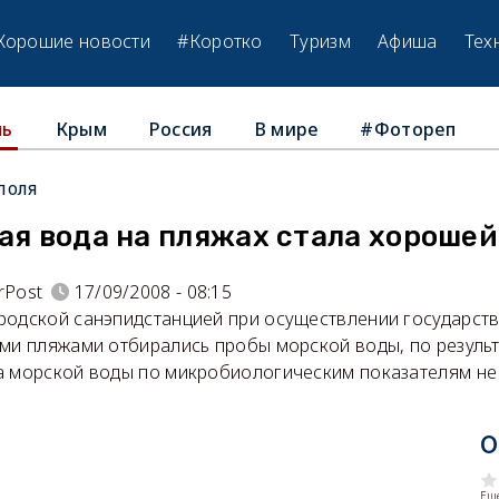
Хорошие новости
#Коротко
Туризм
Афиша
Тех
Крым
Россия
В мире
#Фотореп
ль
поля
ая вода на пляжах стала хорошей
rPost
17/09/2008 - 08:15
родской санэпидстанцией при осуществлении государст
ими пляжами отбирались пробы морской воды, по резуль
а морской воды по микробиологическим показателям не
О
Еще