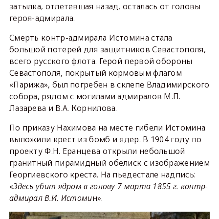
затылка, отлетевшая назад, осталась от головы
героя-адмирала.
Смерть контр-адмирала Истомина стала
большой потерей для защитников Севастополя,
всего русского флота. Герой первой обороны
Севастополя, покрытый кормовым флагом
«Парижа», был погребен в склепе Владимирского
собора, рядом с могилами адмиралов М.П.
Лазарева и В.А. Корнилова.
По приказу Нахимова на месте гибели Истомина
выложили крест из бомб и ядер. В 1904 году по
проекту Ф.Н. Еранцева открыли небольшой
гранитный пирамидный обелиск с изображением
Георгиевского креста. На пьедестале надпись:
«
Здесь убит ядром в голову 7 марта 1855 г. контр-
адмирал В.И. Истоми
н».