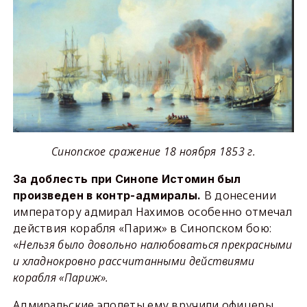
Синопское сражение 18 ноября 1853 г.
За доблесть при Синопе Истомин был
В донесении
произведен в контр-адмиралы.
императору адмирал Нахимов особенно отмечал
действия корабля «Париж» в Синопском бою:
«
Нельзя было довольно налюбоваться прекрасными
и хладнокровно рассчитанными действиями
корабля «Париж».
Адмиральские эполеты ему вручили офицеры