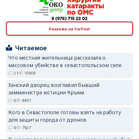
erid: 2SDnjcrDNw6
Реклама на ForPost
Читаемое
Что местная жительница рассказала о
массовом убийстве в севастопольском селе
erid: 2SDnjdPjgYS
21
10609
Ханский дворец возглавил бывший
замминистра юстиции Крыма
6
8457
Кого в Севастополе готовы взять на работу
erid: 2SDnjdvhGXG
для защиты города от дронов
0
7927