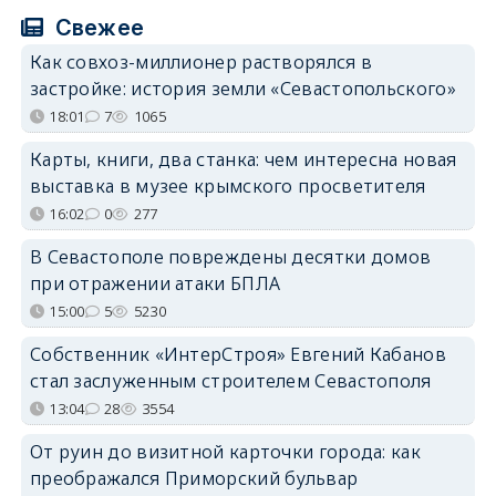
Свежее
Как совхоз-миллионер растворялся в
застройке: история земли «Севастопольского»
18:01
7
1065
Карты, книги, два станка: чем интересна новая
выставка в музее крымского просветителя
16:02
0
277
В Севастополе повреждены десятки домов
при отражении атаки БПЛА
15:00
5
5230
Собственник «ИнтерСтроя» Евгений Кабанов
стал заслуженным строителем Севастополя
13:04
28
3554
От руин до визитной карточки города: как
преображался Приморский бульвар