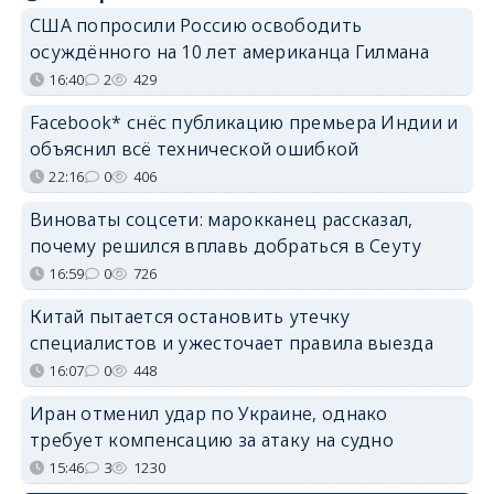
США попросили Россию освободить
осуждённого на 10 лет американца Гилмана
16:40
2
429
Facebook* снёс публикацию премьера Индии и
объяснил всё технической ошибкой
22:16
0
406
Виноваты соцсети: марокканец рассказал,
почему решился вплавь добраться в Сеуту
16:59
0
726
Китай пытается остановить утечку
специалистов и ужесточает правила выезда
16:07
0
448
Иран отменил удар по Украине, однако
требует компенсацию за атаку на судно
15:46
3
1230