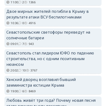
11:00
2
1366
Двое мирных жителей погибли в Крыму в
результате атаки ВСУ беспилотниками
10:36
0
4916
Севастопольские светофоры переведут на
солнечные батареи
09:01
7
943
Севастополь стал лидером ЮФО по падению
строительства, но с одним позитивным
нюансом
20:02
10
3767
Ханский дворец возглавил бывший
замминистра юстиции Крыма
19:00
6
8469
Любовь живёт три года? Почему новая песня
стала гимном тысяч россиянок