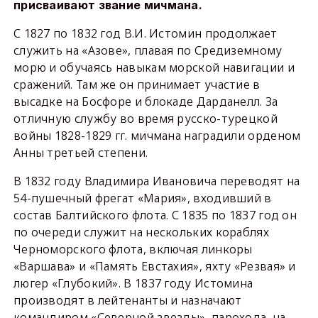
присваивают звание мичмана.
С 1827 по 1832 год В.И. Истомин продолжает
служить на «Азове», плавая по Средиземному
морю и обучаясь навыкам морской навигации и
сражений. Там же он принимает участие в
высадке на Босфоре и блокаде Дарданелл. За
отличную службу во время русско-турецкой
войны 1828-1829 гг. мичмана наградили орденом
Анны третьей степени.
В 1832 году Владимира Ивановича переводят на
54-пушечный фрегат «Мария», входивший в
состав Балтийского флота. С 1835 по 1837 год он
по очереди служит на нескольких кораблях
Черноморского флота, включая линкоры
«Варшава» и «Память Евстахия», яхту «Резвая» и
люгер «Глубокий». В 1837 году Истомина
производят в лейтенанты и назначают
командиром «Северной звезды», парохода, на