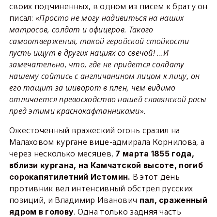
своих подчиненных, в одном из писем к брату он
писал: «
Просто не могу надивиться на наших
матросов, солдат и офицеров. Такого
самоотвержения, такой геройской стойкости
пусть ищут в других нациях со свечой! ...И
замечательно, что, где не придется солдату
нашему сойтись с англичанином лицом к лицу, он
его тащит за шиворот в плен, чем видимо
отличается превосходство нашей славянской расы
пред этими краснокафтанниками
».
Ожесточенный вражеский огонь сразил на
Малаховом кургане вице-адмирала Корнилова, а
через несколько месяцев,
7 марта 1855 года,
вблизи кургана, на Камчатской высоте, погиб
В этот день
сорокапятилетний Истомин.
противник вел интенсивный обстрел русских
позиций, и Владимир Иванович
пал, сраженный
. Одна только задняя часть
ядром в голову