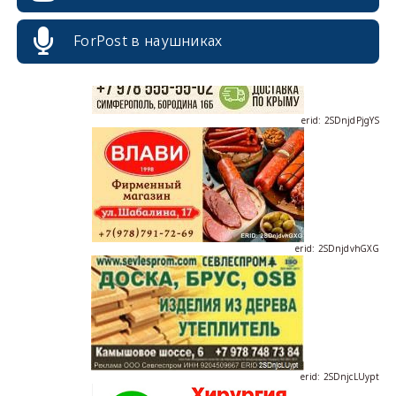
ForPost в наушниках
erid: 2SDnjdPjgYS
erid: 2SDnjdvhGXG
erid: 2SDnjcLUypt