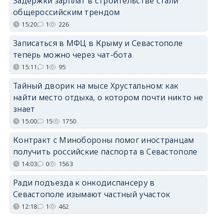
Задержки зарплат в строительстве стали
общероссийским трендом
15:20
1
226
Записаться в МФЦ в Крыму и Севастополе
теперь можно через чат-бота
15:11
1
95
Тайный дворик на мысе Хрустальном: как
найти место отдыха, о котором почти никто не
знает
15:00
15
1750
Контракт с Минобороны помог иностранцам
получить российские паспорта в Севастополе
14:03
0
1563
Ради подъезда к онкодиспансеру в
Севастополе изымают частный участок
12:18
1
462