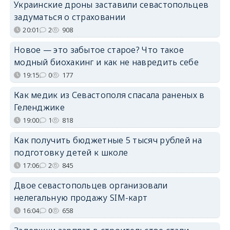
Украинские дроны заставили севастопольцев
задуматься о страховании
20:01
2
908
Новое — это забытое старое? Что такое
модный биохакинг и как не навредить себе
19:15
0
177
Как медик из Севастополя спасала раненых в
Геленджике
19:00
1
818
Как получить бюджетные 5 тысяч рублей на
подготовку детей к школе
17:06
2
845
Двое севастопольцев организовали
нелегальную продажу SIM-карт
16:04
0
658