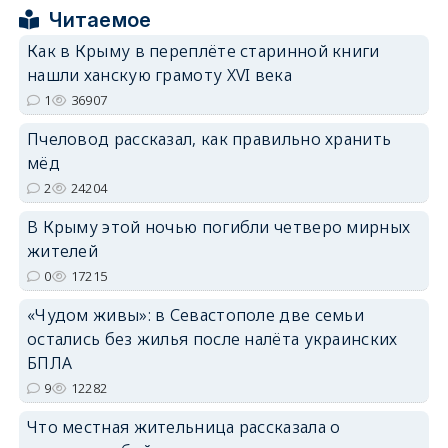
erid: 2SDnjcrDNw6
Читаемое
Как в Крыму в переплёте старинной книги
нашли ханскую грамоту XVI века
1
36907
Пчеловод рассказал, как правильно хранить
erid: 2SDnjdPjgYS
мёд
2
24204
В Крыму этой ночью погибли четверо мирных
жителей
0
17215
erid: 2SDnjdvhGXG
«Чудом живы»: в Севастополе две семьи
остались без жилья после налёта украинских
БПЛА
9
12282
Что местная жительница рассказала о