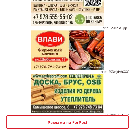
erid: 2SDnjdPjgYS
erid: 2SDnjdvhGXG
erid: 2SDnjcLUypt
Реклама на ForPost