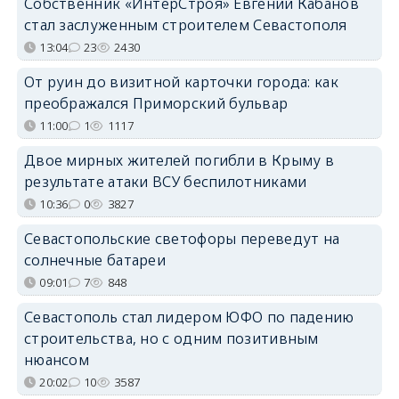
Собственник «ИнтерСтроя» Евгений Кабанов
стал заслуженным строителем Севастополя
13:04
23
2430
От руин до визитной карточки города: как
преображался Приморский бульвар
11:00
1
1117
Двое мирных жителей погибли в Крыму в
результате атаки ВСУ беспилотниками
10:36
0
3827
Севастопольские светофоры переведут на
солнечные батареи
09:01
7
848
Севастополь стал лидером ЮФО по падению
строительства, но с одним позитивным
нюансом
20:02
10
3587