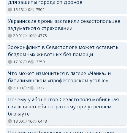
для защиты города от дронов
15:13
0
7502
Украинские дроны заставили севастопольцев
задуматься о страховании
20:01
10
4775
Зооконфликт в Севастополе может оставить
бездомных животных без помощи
17:02
6
3359
Что может измениться в лагере «Чайка» и
батилиманском «профессорском уголке»
20:00
5
3727
Почему у абонентов Севастополя мобильная
связь вела себя по-разному при утреннем
блэкауте
13:00
16
6418
Почему наш бронепоезд стоит на запасном