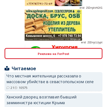
erid: 2SDnjcLUypt
Реклама на ForPost
erid: 2SDnjcrDNw6
Читаемое
Что местная жительница рассказала о
массовом убийстве в севастопольском селе
21
10575
erid: 2SDnjdPjgYS
Ханский дворец возглавил бывший
замминистра юстиции Крыма