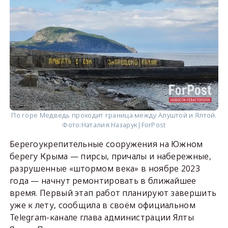
По горе Медведь проходит граница между Алуштой и Ялтой.
Фото:
Наталия Назарук|ForPost
Берегоукрепительные сооружения на Южном
берегу Крыма — пирсы, причалы и набережные,
разрушенные «штормом века» в ноябре 2023
года — начнут ремонтировать в ближайшее
время. Первый этап работ планируют завершить
уже к лету, сообщила в своём официальном
Telegram-канале глава администрации Ялты