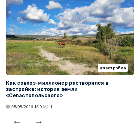
застройка
Как совхоз-миллионер растворялся в
К
застройке: история земли
н
«Севастопольского»
п
08/08/2026 18:01
1