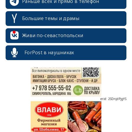
Раньше всех и прямо в телефон
Большие темы и драмы
erid: 2SDnjcrDNw6
Живи по-севастопольски
ForPost в наушниках
erid: 2SDnjdPjgYS
erid: 2SDnjdvhGXG