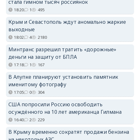
стала гимном тысяч россиянок
18:20
1
495
Крым и Севастополь ждут аномально жаркие
выходные
18:02
4
2180
Минтранс разрешил тратить «дорожные»
деньги на защиту от БПЛА
17:18
1
167
В Алупке планируют установить памятник
именитому фотографу
17:05
0
304
США попросили Россию освободить
осуждённого на 10 лет американца Гилмана
16:40
2
229
В Крыму временно сократят продажи бензина
на некоторых АЗС