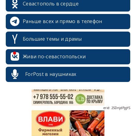
Севастополь в сердце
Раньше всех и прямо в телефон
Большие темы и драмы
erid: 2SDnjcrDNw6
Живи по-севастопольски
ForPost в наушниках
erid: 2SDnjdPjgYS