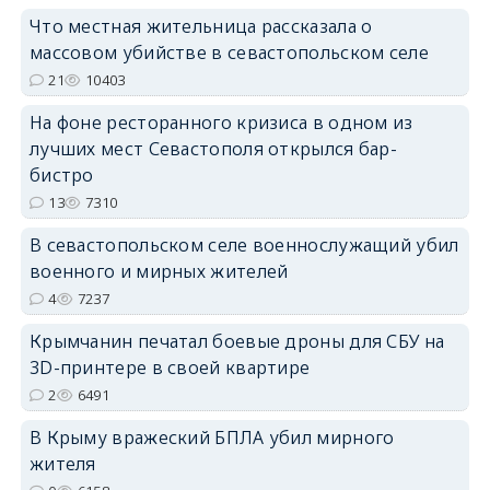
Что местная жительница рассказала о
массовом убийстве в севастопольском селе
21
10403
На фоне ресторанного кризиса в одном из
лучших мест Севастополя открылся бар-
erid: 2SDnjdvhGXG
бистро
13
7310
В севастопольском селе военнослужащий убил
военного и мирных жителей
4
7237
Крымчанин печатал боевые дроны для СБУ на
3D-принтере в своей квартире
2
6491
В Крыму вражеский БПЛА убил мирного
жителя