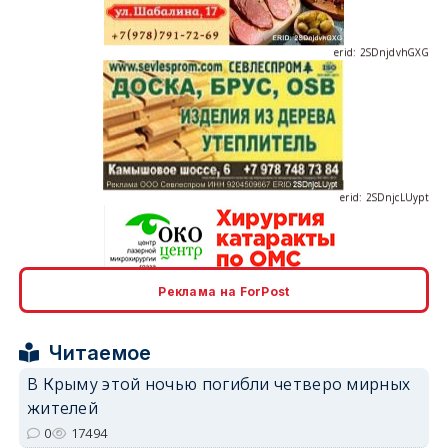
erid: 2SDnjdvhGXG
erid: 2SDnjcLUypt
Реклама на ForPost
erid: 2SDnjcrDNw6
Читаемое
В Крыму этой ночью погибли четверо мирных
жителей
0
17494
erid: 2SDnjdPjgYS