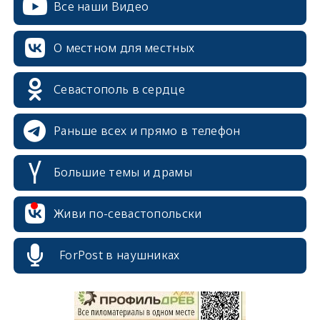
Все наши Видео
О местном для местных
Севастополь в сердце
Раньше всех и прямо в телефон
Большие темы и драмы
Живи по-севастопольски
erid: 2SDnjcrDNw6
ForPost в наушниках