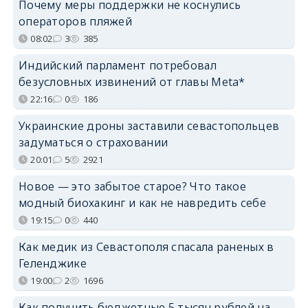
Почему меры поддержки не коснулись
операторов пляжей
08:02
3
385
Индийский парламент потребовал
безусловных извинений от главы Meta*
22:16
0
186
Украинские дроны заставили севастопольцев
задуматься о страховании
20:01
5
2921
Новое — это забытое старое? Что такое
модный биохакинг и как не навредить себе
19:15
0
440
Как медик из Севастополя спасала раненых в
Геленджике
19:00
2
1696
Как получить бюджетные 5 тысяч рублей на