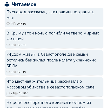
erid: 2SDnjcrDNw6
Читаемое
Пчеловод рассказал, как правильно хранить
мёд
2
24519
В Крыму этой ночью погибли четверо мирных
erid: 2SDnjdPjgYS
жителей
0
17261
«Чудом живы»: в Севастополе две семьи
остались без жилья после налёта украинских
БПЛА
9
12319
erid: 2SDnjdvhGXG
Что местная жительница рассказала о
массовом убийстве в севастопольском селе
21
10207
На фоне ресторанного кризиса в одном из