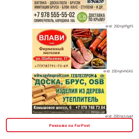
erid: 2SDnjdPjgYS
erid: 2SDnjdvhGXG
erid: 2SDnjcLUypt
Реклама на ForPost