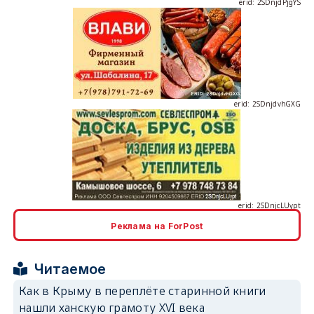
erid: 2SDnjdvhGXG
erid: 2SDnjcLUypt
Реклама на ForPost
erid: 2SDnjcrDNw6
Читаемое
Как в Крыму в переплёте старинной книги
нашли ханскую грамоту XVI века