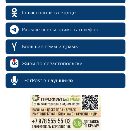
Севастополь в сердце
Раньше всех и прямо в телефон
Большие темы и драмы
Живи по-севастопольски
erid: 2SDnjcrDNw6
ForPost в наушниках
erid: 2SDnjdPjgYS