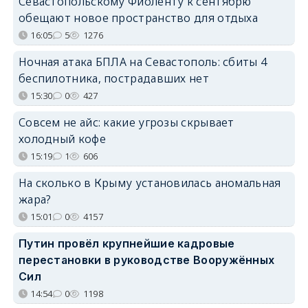
Севастопольскому Фиоленту к сентябрю
обещают новое пространство для отдыха
16:05
5
1276
Ночная атака БПЛА на Севастополь: сбиты 4
беспилотника, пострадавших нет
15:30
0
427
Совсем не айс: какие угрозы скрывает
холодный кофе
15:19
1
606
На сколько в Крыму установилась аномальная
жара?
15:01
0
4157
Путин провёл крупнейшие кадровые
перестановки в руководстве Вооружённых
Сил
14:54
0
1198