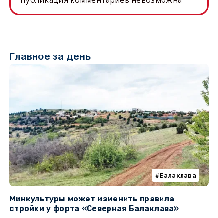
публикация комментариев невозможна.
Главное за день
Балаклава
Минкультуры может изменить правила
С
стройки у форта «Северная Балаклава»
д