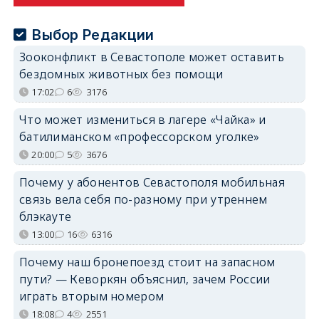
Выбор Редакции
Зооконфликт в Севастополе может оставить
бездомных животных без помощи
17:02
6
3176
Что может измениться в лагере «Чайка» и
батилиманском «профессорском уголке»
20:00
5
3676
Почему у абонентов Севастополя мобильная
связь вела себя по-разному при утреннем
блэкауте
13:00
16
6316
Почему наш бронепоезд стоит на запасном
пути? — Кеворкян объяснил, зачем России
играть вторым номером
18:08
4
2551