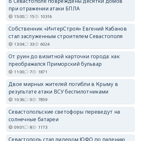
В Севастополе повреждены десятки домов
при отражении атаки БПЛА
15:00
15
10316
Собственник «ИнтерСтроя» Евгений Кабанов
стал заслуженным строителем Севастополя
13:04
33
6024
От руин до визитной карточки города: как
преображался Приморский бульвар
11:00
7
1871
Двое мирных жителей погибли в Крыму в
результате атаки ВСУ беспилотниками
10:36
0
7859
Севастопольские светофоры переведут на
солнечные батареи
09:01
8
1173
Севастополь стал лидером ЮФО по падению