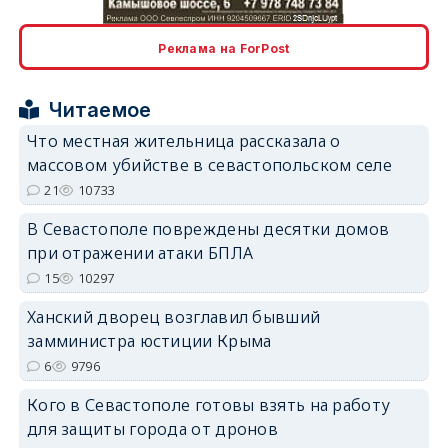
Реклама на ForPost
Читаемое
erid: 2SDnjcrDNw6
Что местная жительница рассказала о
массовом убийстве в севастопольском селе
21
10733
В Севастополе повреждены десятки домов
при отражении атаки БПЛА
15
10297
erid: 2SDnjdPjgYS
Ханский дворец возглавил бывший
замминистра юстиции Крыма
6
9796
Кого в Севастополе готовы взять на работу
erid: 2SDnjdvhGXG
для защиты города от дронов