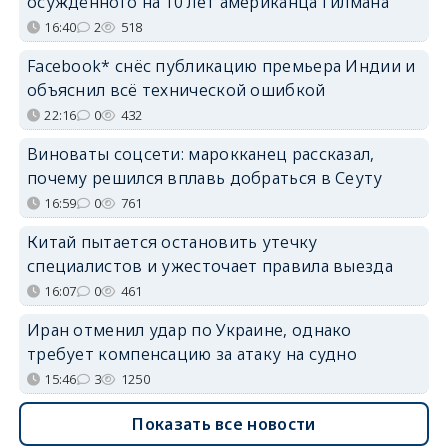
осуждённого на 10 лет американца Гилмана
16:40
2
518
Facebook* снёс публикацию премьера Индии и
объяснил всё технической ошибкой
22:16
0
432
Виноваты соцсети: марокканец рассказал,
почему решился вплавь добраться в Сеуту
16:59
0
761
Китай пытается остановить утечку
специалистов и ужесточает правила выезда
16:07
0
461
Иран отменил удар по Украине, однако
требует компенсацию за атаку на судно
15:46
3
1250
Показать все новости