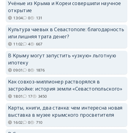
Учёные из Крыма и Кореи совершили научное
открытие
13:04
0
131
Культура чаевых в Севастополе: благодарность
или лишняя трата денег?
11:02
4
667
В Крыму могут запустить «узкую» льготную
ипотеку
09:01
0
1876
Как совхоз-миллионер растворялся в
застройке: история земли «Севастопольского»
18:01
17
3450
Карты, книги, два станка: чем интересна новая
выставка в музее крымского просветителя
16:02
0
710