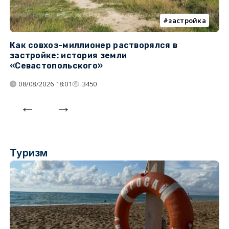
застройка
Как совхоз-миллионер растворялся в
К
застройке: история земли
н
«Севастопольского»
п
08/08/2026 18:01
3450
Туризм