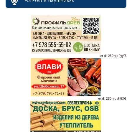
ForPost в наушниках
erid: 2SDnjdPjgYS
erid: 2SDnjdvhGXG
erid: 2SDnjcLUypt