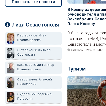
Показать все новости
В Крыму задержал
руководителя апп
Заксобрания Сева
Олега Козюру
Лица Севастополя
В былые годы он та
Пестерников Илья
возглавлял УМВД Ук
Владимирович
Севастополе и мест
Октябрьский Филипп
09/08/2026 19:00
3787
Сергеевич
Васильев-Юмин Виктор
Туризм
Владимирович
Севостьянов Алексей
Николаевич
Сидоренко Владимир
Петрович