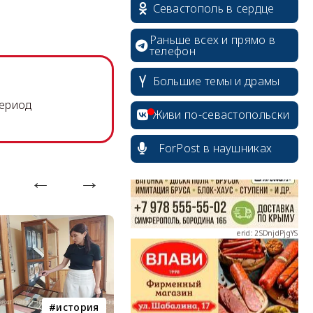
Севастополь в сердце
Раньше всех и прямо в
телефон
Большие темы и драмы
erid: 2SDnjcrDNw6
период
Живи по-севастопольски
ForPost в наушниках
erid: 2SDnjdPjgYS
erid: 2SDnjdvhGXG
история
история Севастополя