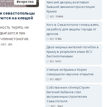
коротко
Балаклава
Ханский дворец возглавил
бывший замминистра юстиции
Крыма
и севастопольцы
В Севастополе утвердили
Н
6
10446
ются на клещей
проект застройки центра
С
Балаклавы
и
Кого в Севастополе готовы взять
erid: 2SDnjdvhGXG
ность терять не
на работу для защиты города от
Там появится туристический
М
двигается пик
дронов
квартал с отелями и
н
 членистоногих.
0
9784
парковками.
:43
286
Двое мирных жителей погибли в
05/08/2026 08:01
5682
Крыму в результате атаки ВСУ
беспилотниками
0
9411
Учёные из Крыма и Кореи
совершили научное открытие
0
8827
Собственник «ИнтерСтроя»
Евгений Кабанов стал
заслуженным строителем
Севастополя
33
7041