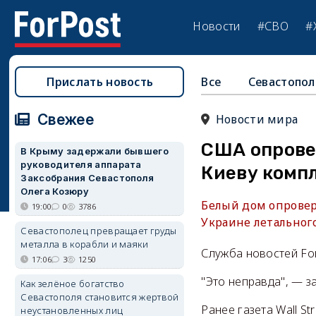
Новости
#СВО
#
Прислать новость
Все
Севастопол
Свежее
Новости мира
США опрове
В Крыму задержали бывшего
руководителя аппарата
Киеву комп
Заксобрания Севастополя
Олега Козюру
Белый дом опровер
19:00
0
3786
Украине летальног
Севастополец превращает груды
металла в корабли и маяки
Служба новостей Fo
17:06
3
1250
"Это неправда", — 
Как зелёное богатство
Севастополя становится жертвой
Ранее газета Wall S
неустановленных лиц