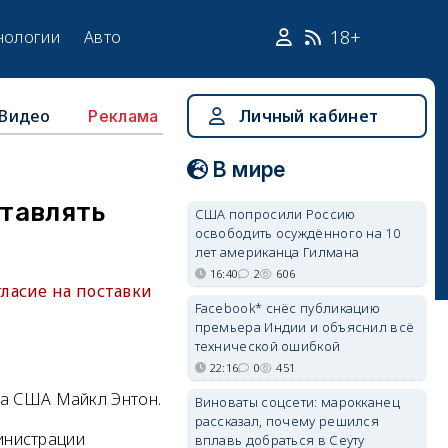
18+
нологии
Авто
Видео
Личный кабинет
Реклама
В мире
тавлять
США попросили Россию
освободить осуждённого на 10
лет американца Гилмана
16:40
2
606
ласие на поставки
Facebook* снёс публикацию
премьера Индии и объяснил всё
технической ошибкой
22:16
0
451
та США Майкл Энтон.
Виноваты соцсети: марокканец
рассказал, почему решился
министрации
вплавь добраться в Сеуту