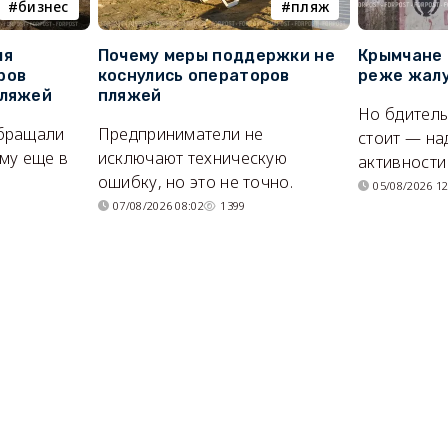
бизнес
пляж
ля
Почему меры поддержки не
Крымчане 
ров
коснулись операторов
реже жалу
пляжей
пляжей
Но бдитель
бращали
Предприниматели не
стоит — на
му еще в
исключают техническую
активности
ошибку, но это не точно.
05/08/2026 12
07/08/2026 08:02
1399