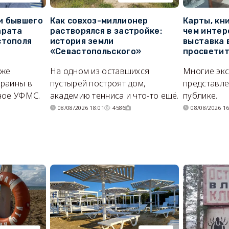
и бывшего
Как совхоз-миллионер
Карты, кни
арата
растворялся в застройке:
чем интер
стополя
история земли
выставка 
«Севастопольского»
просветит
кже
На одном из оставшихся
Многие эк
раины в
пустырей построят дом,
представл
ное УФМС.
академию тенниса и что-то ещё.
публике.
08/08/2026 18:01
4586
08/08/2026 16