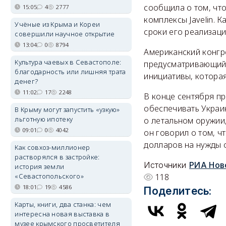
сообщила о том, чт
15:05
4
2777
комплексы Javelin. 
Учёные из Крыма и Кореи
сроки его реализаци
совершили научное открытие
13:04
0
8794
Американский конгр
Культура чаевых в Севастополе:
предусматривающий 
благодарность или лишняя трата
инициативы, котора
денег?
11:02
17
2248
В конце сентября п
обеспечивать Украи
В Крыму могут запустить «узкую»
льготную ипотеку
о летальном оружии,
09:01
0
4042
он говорил о том, 
долларов на нужды 
Как совхоз-миллионер
растворялся в застройке:
Источники
РИА Нов
история земли
«Севастопольского»
118
18:01
19
4586
Поделитесь:
Карты, книги, два станка: чем
интересна новая выставка в
музее крымского просветителя