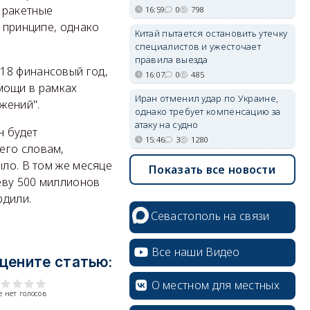
 ракетные
16:59
0
798
в принципе, однако
Китай пытается остановить утечку
специалистов и ужесточает
правила выезда
18 финансовый год,
16:07
0
485
мощи в рамках
Иран отменил удар по Украине,
жений".
однако требует компенсацию за
атаку на судно
н будет
15:46
3
1280
его словам,
ыло. В том же месяце
Показать все новости
еву 500 миллионов
рдили.
Севастополь на связи
Все наши Видео
цените статью:
О местном для местных
 нет голосов