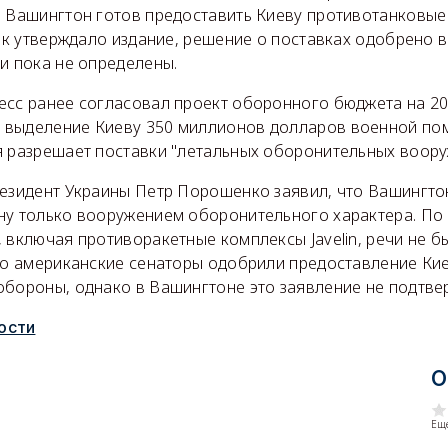
о Вашингтон готов предоставить Киеву противотанковые
Как утверждало издание, решение о поставках одобрено 
и пока не определены.
есс ранее согласовал проект оборонного бюджета на 20
выделение Киеву 350 миллионов долларов военной по
я разрешает поставки "летальных оборонительных воору
резидент Украины Петр Порошенко заявил, что Вашингто
ну только вооружением оборонительного характера. По 
 включая противоракетные комплексы Javelin, речи не б
что американские сенаторы одобрили предоставление Ки
обороны, однако в Вашингтоне это заявление не подтве
ости
О
Еще