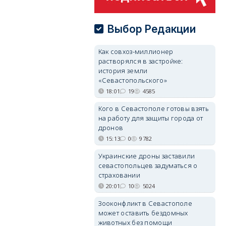
Выбор Редакции
Как совхоз-миллионер
растворялся в застройке:
история земли
«Севастопольского»
18:01
19
4585
Кого в Севастополе готовы взять
на работу для защиты города от
дронов
15:13
0
9782
Украинские дроны заставили
севастопольцев задуматься о
страховании
20:01
10
5024
Зооконфликт в Севастополе
может оставить бездомных
животных без помощи