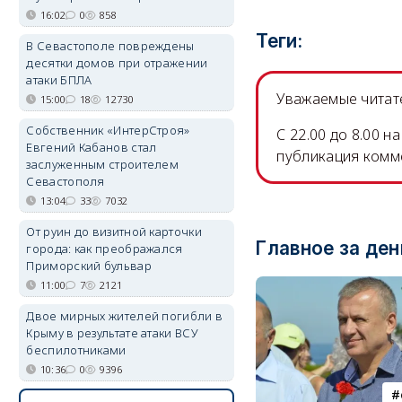
16:02
0
858
Теги:
В Севастополе повреждены
десятки домов при отражении
атаки БПЛА
Уважаемые читате
15:00
18
12730
Собственник «ИнтерСтроя»
C 22.00 до 8.00 
Евгений Кабанов стал
публикация комм
заслуженным строителем
Севастополя
13:04
33
7032
От руин до визитной карточки
Главное за ден
города: как преображался
Приморский бульвар
11:00
7
2121
Двое мирных жителей погибли в
Крыму в результате атаки ВСУ
беспилотниками
10:36
0
9396