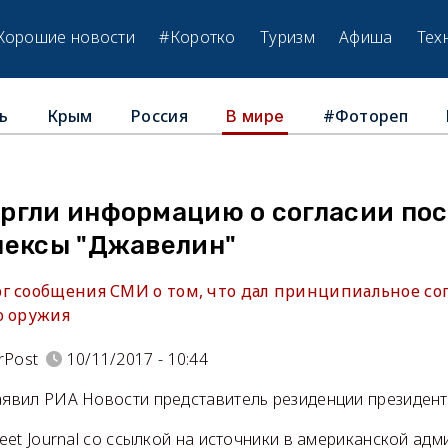
Хорошие новости
#Коротко
Туризм
Афиша
Тех
ь
Крым
Россия
#Фотореп
В мире
ргли информацию о согласии пос
лексы "Джавелин"
г сообщения СМИ о том, что дал принципиальное сог
о оружия
rPost
10/11/2017 - 10:44
заявил РИА Новости представитель резиденции президен
treet Journal со ссылкой на источники в американской ад