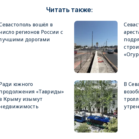
Читать также:
Севастополь вошёл в
Севас
число регионов России с
арест
лучшими дорогами
подря
строи
«Огур
Ради южного
В Сев
продолжения «Тавриды»
возо
в Крыму изымут
тролл
недвижимость
утрен