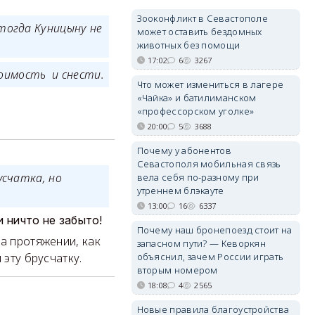
Зооконфликт в Севастополе
 тогда Куницыну не
может оставить бездомных
животных без помощи
17:02
6
3267
тоимость и снести.
Что может измениться в лагере
«Чайка» и батилиманском
«профессорском уголке»
20:00
5
3688
Почему у абонентов
Севастополя мобильная связь
усчатка, но
вела себя по-разному при
утреннем блэкауте
13:00
16
6337
и ничто не забыто!
Почему наш бронепоезд стоит на
а протяжении, как
запасном пути? — Кеворкян
объяснил, зачем России играть
 эту брусчатку.
вторым номером
18:08
4
2565
Новые правила благоустройства