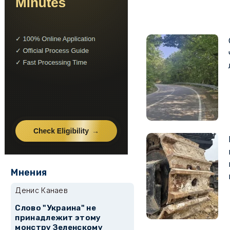
Мнения
Денис Канаев
Слово "Украина" не
принадлежит этому
монстру Зеленскому