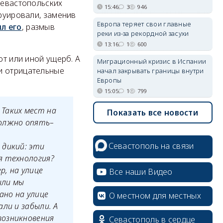
севастопольских
15:46
3
946
труировали, заменив
Европа теряет свои главные
л его
, размыв
реки из-за рекордной засухи
13:16
1
600
от или иной ущерб. А
Миграционный кризис в Испании
и отрицательные
начал закрывать границы внутри
Европы
15:05
1
799
Таких мест на
Показать все новости
должно опять–
Севастополь на связи
 дикий: эти
я технология?
, на улице
Все наши Видео
или мы
ано на улице
О местном для местных
ли и забыли. А
возникновения
Севастополь в сердце