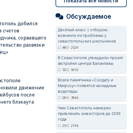
Показать все новости
Обсуждаемое
тополь добился
Десятый класс с отбором:
а счетов
возникли ли проблемы у
дчика, сорвавшего
севастопольских школьников
тельство развязки
48
2529
ец»
В Севастополе утвердили проект
застройки центра Балаклавы
32
5010
Возле памятника «Солдату и
астополе
Матросу» появятся каскадные
бновили движение
водопады
ейбусов после
28
3966
него блэкаута
Чем Севастополь намерен
привлекать инвесторов до 2039
года
25
2166