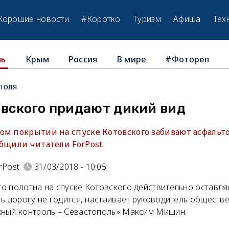
Хорошие новости
#Коротко
Туризм
Афиша
Тех
Крым
Россия
В мире
#Фотореп
ль
поля
овского придают дикий вид
ом покрытии на спуске Котовского забивают асфальт
бщили читатели ForPost.
rPost
31/03/2018 - 10:05
о полотна на спуске Котовского действительно оставля
ь дорогу не годится, настаивает руководитель обществ
ный контроль – Севастополь» Максим Мишин.