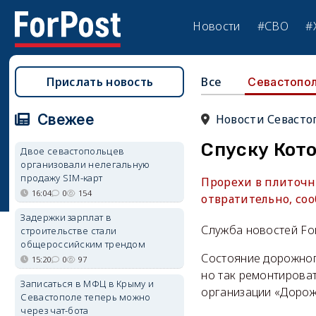
Новости
#СВО
#
Прислать новость
Все
Севастопо
Свежее
Новости Севасто
Спуску Кот
Двое севастопольцев
организовали нелегальную
продажу SIM-карт
Прорехи в плиточн
16:04
0
154
отвратительно, соо
Задержки зарплат в
Служба новостей Fo
строительстве стали
общероссийским трендом
Состояние дорожног
15:20
0
97
но так ремонтироват
Записаться в МФЦ в Крыму и
организации «Дорож
Севастополе теперь можно
через чат-бота