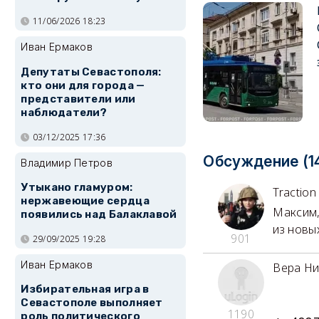
11/06/2026 18:23
Иван Ермаков
Депутаты Севастополя:
кто они для города —
представители или
наблюдатели?
03/12/2025 17:36
Обсуждение (1
Владимир Петров
Утыкано гламуром:
Traction
нержавеющие сердца
Максим,
появились над Балаклавой
из новы
901
29/09/2025 19:28
Иван Ермаков
Вера Ни
Избирательная игра в
Севастополе выполняет
1190
роль политического