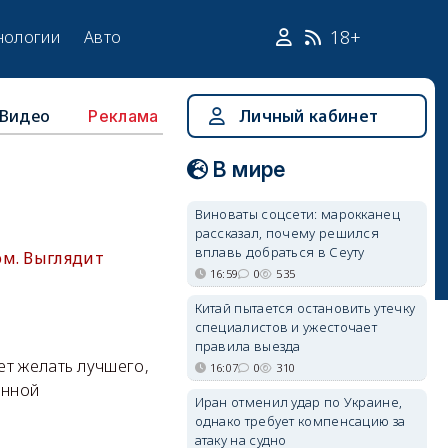
18+
нологии
Авто
Видео
Личный кабинет
Реклама
В мире
Виноваты соцсети: марокканец
рассказал, почему решился
вплавь добраться в Сеуту
ом. Выглядит
16:59
0
535
Китай пытается остановить утечку
специалистов и ужесточает
правила выезда
ет желать лучшего,
16:07
0
310
енной
Иран отменил удар по Украине,
однако требует компенсацию за
атаку на судно