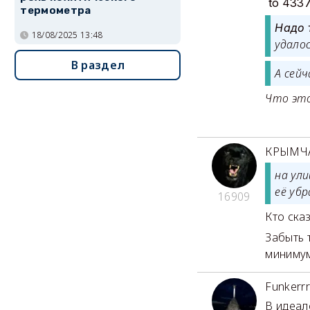
to 433
термометра
Надо 
18/08/2025 13:48
удало
В раздел
А сейч
Что это
КРЫМЧ
на ул
её убр
16909
Кто сказ
Забыть 
минимум
Funkerrr
В идеал