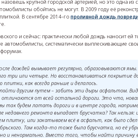
 назовешь крупной городской артерией, но это одна из 
втомобилисты обойтись не могут. В 2009 году её реконс
плиткой. В сентябре 2014–го
проливной дождь повреди
ге.
овского и сейчас: практически любой дождь наносит ей т
ате автомобилисты, систематически выплескивающие сво
–форумах.
осле дождей вымывает регулярно, образовываются ямы. 
кого три или четыре. Но восстанавливаться покрытие 
 плитки, как всегда раньше и делалось.
пойти другим путем – забить эти дыры асфальтом. Вид
 отличаются от всей остальной дороги. Это что, нова
 так будем латать дороги и в центре города, например
сле недавнего ремонта выпадает брусчатка? Так нельзя: 
м плитку, или закатываем всё в асфальт, как было сдел
рьского. Там когда–то тоже была брусчатка, но её убра
но и ненормально. Вместо того, чтобы найти причину 