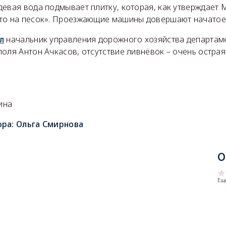
девая вода подмывает плитку, которая, как утверждает
то на песок». Проезжающие машины довершают начатое
л
начальник управления дорожного хозяйства департам
оля Антон Ачкасов, отсутствие ливнёвок – очень остра
ина
ора:
Ольга Смирнова
О
Еще