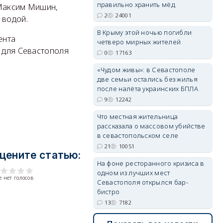
правильно хранить мёд
 Максим Мишин,
2
24001
 водой.
erid: 2SDnjdPjgYS
В Крыму этой ночью погибли
ента
четверо мирных жителей
я для Севастополя
0
17163
«Чудом живы»: в Севастополе
две семьи остались без жилья
после налёта украинских БПЛА
9
12242
erid: 2SDnjdvhGXG
Что местная жительница
рассказала о массовом убийстве
в севастопольском селе
21
10051
цените статью:
На фоне ресторанного кризиса в
одном из лучших мест
 нет голосов
Севастополя открылся бар-
бистро
13
7182