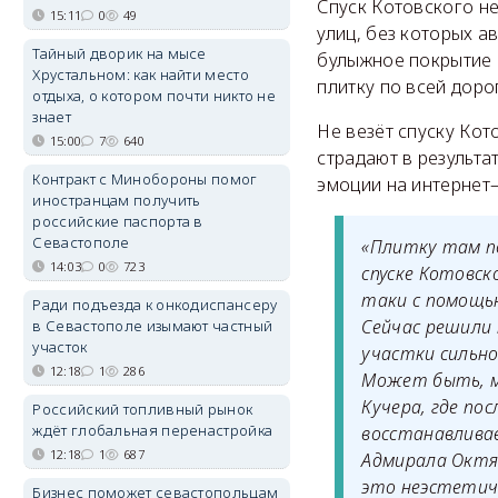
Спуск Котовского не
15:11
0
49
улиц, без которых а
Тайный дворик на мысе
булыжное покрытие 
Хрустальном: как найти место
плитку по всей доро
отдыха, о котором почти никто не
знает
Не везёт спуску Кот
15:00
7
640
страдают в результ
Контракт с Минобороны помог
эмоции на интернет
иностранцам получить
российские паспорта в
Севастополе
«Плитку там п
14:03
0
723
спуске Котовс
таки с помощью
Ради подъезда к онкодиспансеру
Сейчас решили 
в Севастополе изымают частный
участок
участки сильно
12:18
1
286
Может быть, мы
Кучера, где по
Российский топливный рынок
ждёт глобальная перенастройка
восстанавливае
12:18
1
687
Адмирала Октяб
это неэстетич
Бизнес поможет севастопольцам