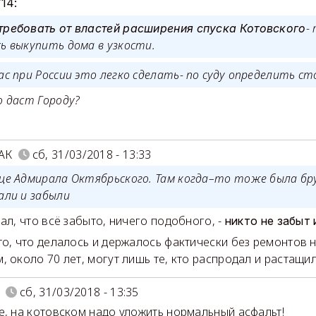
714:
-
требовать от властей расширения спуска Котовского
сь выкупить дома в узкости.
ас при России это легко сделать- по суду определить с
 даст Городу?
АК
сб, 31/03/2018 - 13:33
ице Адмирала Октябрьского. Там когда–то тоже была бр
али и забыли
ал, что всё забыто, ничего подобного, -
никто не забыт 
то, что делалось и держалось фактически без ремонтов н
, около 70 лет, могут лишь те, кто распродал и растащил
сб, 31/03/2018 - 13:35
е, на котовском надо уложить нормальный асфальт!