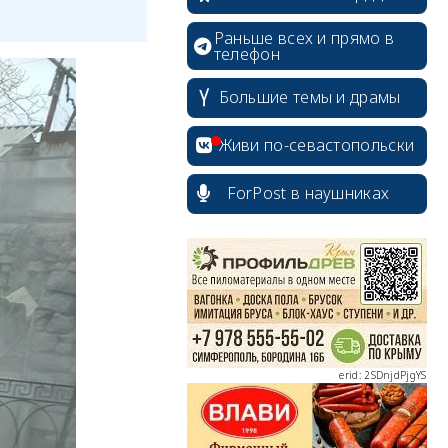
Раньше всех и прямо в
телефон
Большие темы и драмы
Живи по-севастопольски
ForPost в наушниках
erid: 2SDnjcrDNw6
erid: 2SDnjdPjgYS