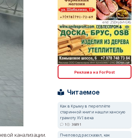
erid: 2SDnjdvhGXG
erid: 2SDnjcLUypt
Реклама на ForPost
Читаемое
Как в Крыму в переплёте
старинной книги нашли ханскую
erid: 2SDnjcrDNw6
грамоту XVI века
1
36891
невой канализации.
Пчеловод рассказал, как