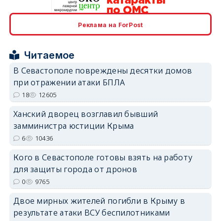
erid: 2SDnjcrDNw6
Реклама на ForPost
Читаемое
В Севастополе повреждены десятки домов
при отражении атаки БПЛА
18
12605
erid: 2SDnjdPjgYS
Ханский дворец возглавил бывший
замминистра юстиции Крыма
6
10436
Кого в Севастополе готовы взять на работу
для защиты города от дронов
erid: 2SDnjdvhGXG
0
9765
Двое мирных жителей погибли в Крыму в
результате атаки ВСУ беспилотниками