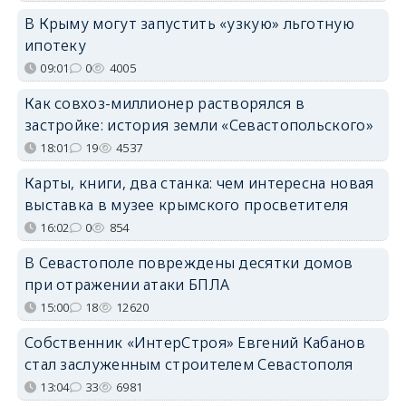
В Крыму могут запустить «узкую» льготную
ипотеку
09:01
0
4005
Как совхоз-миллионер растворялся в
застройке: история земли «Севастопольского»
18:01
19
4537
Карты, книги, два станка: чем интересна новая
выставка в музее крымского просветителя
16:02
0
854
В Севастополе повреждены десятки домов
при отражении атаки БПЛА
15:00
18
12620
Собственник «ИнтерСтроя» Евгений Кабанов
стал заслуженным строителем Севастополя
13:04
33
6981