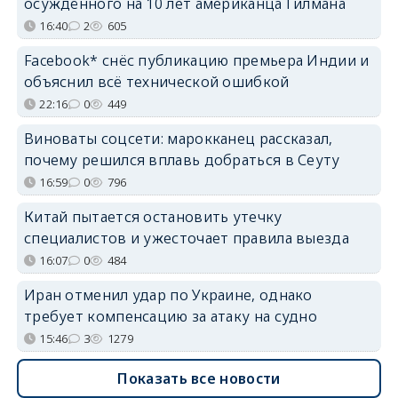
осуждённого на 10 лет американца Гилмана
16:40
2
605
Facebook* снёс публикацию премьера Индии и
объяснил всё технической ошибкой
22:16
0
449
Виноваты соцсети: марокканец рассказал,
почему решился вплавь добраться в Сеуту
16:59
0
796
Китай пытается остановить утечку
специалистов и ужесточает правила выезда
16:07
0
484
Иран отменил удар по Украине, однако
требует компенсацию за атаку на судно
15:46
3
1279
Показать все новости