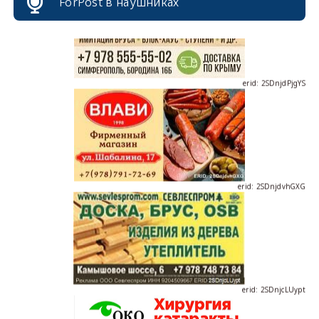
ForPost в наушниках
erid: 2SDnjdPjgYS
erid: 2SDnjdvhGXG
erid: 2SDnjcLUypt