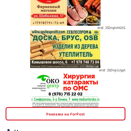
erid: 2SDnjdvhGXG
erid: 2SDnjcLUypt
erid: 2SDnjcrDNw6
Реклама на ForPost