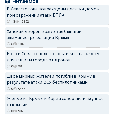
Читаемое
В Севастополе повреждены десятки домов
при отражении атаки БПЛА
erid: 2SDnjdPjgYS
18
12892
Ханский дворец возглавил бывший
замминистра юстиции Крыма
6
10455
Кого в Севастополе готовы взять на работу
erid: 2SDnjdvhGXG
для защиты города от дронов
0
9805
Двое мирных жителей погибли в Крыму в
результате атаки ВСУ беспилотниками
0
9456
Учёные из Крыма и Кореи совершили научное
открытие
0
9078