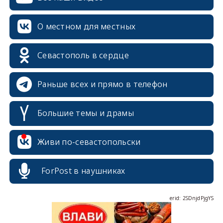
О местном для местных
Севастополь в сердце
Раньше всех и прямо в телефон
Большие темы и драмы
erid: 2SDnjcrDNw6
Живи по-севастопольски
ForPost в наушниках
erid: 2SDnjdPjgYS