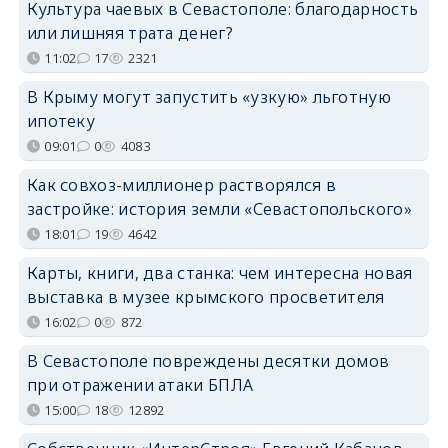
Культура чаевых в Севастополе: благодарность
или лишняя трата денег?
11:02
17
2321
В Крыму могут запустить «узкую» льготную
ипотеку
09:01
0
4083
Как совхоз-миллионер растворялся в
застройке: история земли «Севастопольского»
18:01
19
4642
Карты, книги, два станка: чем интересна новая
выставка в музее крымского просветителя
16:02
0
872
В Севастополе повреждены десятки домов
при отражении атаки БПЛА
15:00
18
12892