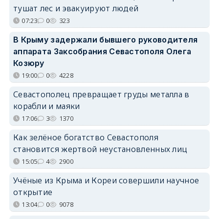
тушат лес и эвакуируют людей
07:23
0
323
В Крыму задержали бывшего руководителя
аппарата Заксобрания Севастополя Олега
Козюру
19:00
0
4228
Севастополец превращает груды металла в
корабли и маяки
17:06
3
1370
Как зелёное богатство Севастополя
становится жертвой неустановленных лиц
15:05
4
2900
Учёные из Крыма и Кореи совершили научное
открытие
13:04
0
9078