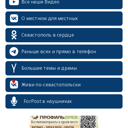
Все наши Видео
О местном для местных
Севастополь в сердце
Раньше всех и прямо в телефон
Большие темы и драмы
Живи по-севастопольски
erid: 2SDnjcrDNw6
ForPost в наушниках