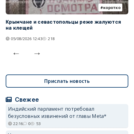
коротко
Крымчане и севастопольцы реже жалуются
В
на клещей
ц
05/08/2026 12:43
218
Прислать новость
Свежее
Индийский парламент потребовал
безусловных извинений от главы Meta*
22:16
0
53