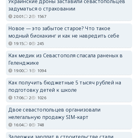
Украинские дроны заставили севастопольцев
задуматься о страховании
20:01
2
1567
Новое — это забытое старое? Что такое
модный биохакинг и как не навредить себе
19:15
0
245
Как медик из Севастополя спасала раненых в
Геленджике
19:00
1
1094
Как получить бюджетные 5 тысяч рублей на
подготовку детей к школе
17:06
2
1026
Двое севастопольцев организовали
нелегальную продажу SIM-карт
16:04
0
748
Задержки зарплат в строительстве стали