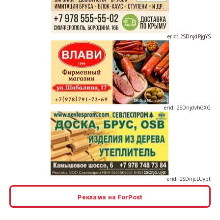
erid: 2SDnjdPjgYS
erid: 2SDnjdvhGXG
erid: 2SDnjcLUypt
Реклама на ForPost