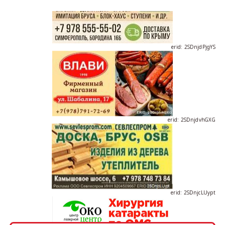
erid: 2SDnjdPjgYS
erid: 2SDnjdvhGXG
erid: 2SDnjcLUypt