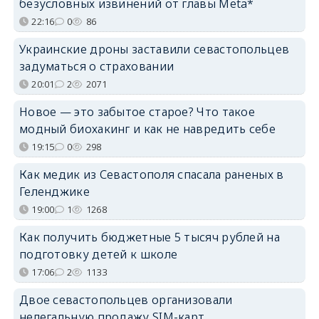
безусловных извинений от главы Meta*
22:16
0
86
Украинские дроны заставили севастопольцев
задуматься о страховании
20:01
2
2071
Новое — это забытое старое? Что такое
модный биохакинг и как не навредить себе
19:15
0
298
Как медик из Севастополя спасала раненых в
Геленджике
19:00
1
1268
Как получить бюджетные 5 тысяч рублей на
подготовку детей к школе
17:06
2
1133
Двое севастопольцев организовали
нелегальную продажу SIM-карт