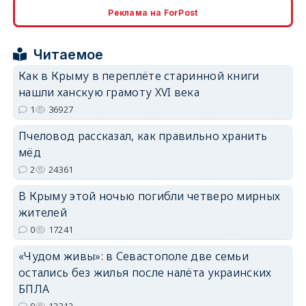
Реклама на ForPost
erid: 2SDnjcrDNw6
Читаемое
Как в Крыму в переплёте старинной книги
нашли ханскую грамоту XVI века
1
36927
erid: 2SDnjdPjgYS
Пчеловод рассказал, как правильно хранить
мёд
2
24361
В Крыму этой ночью погибли четверо мирных
жителей
erid: 2SDnjdvhGXG
0
17241
«Чудом живы»: в Севастополе две семьи
остались без жилья после налёта украинских
БПЛА
9
12312