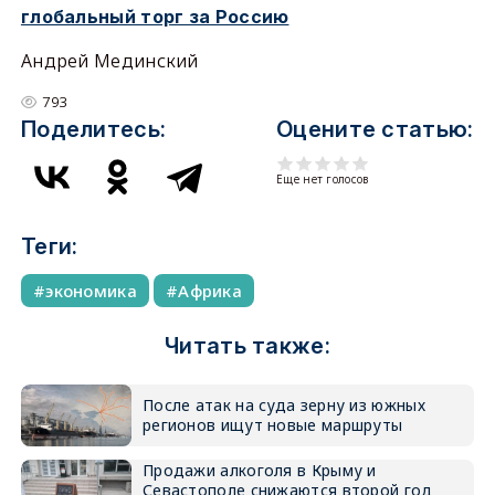
глобальный торг за Россию
Андрей Мединский
793
Поделитесь:
Оцените статью:
Еще нет голосов
Теги:
экономика
Африка
Читать также:
После атак на суда зерну из южных
регионов ищут новые маршруты
Продажи алкоголя в Крыму и
Севастополе снижаются второй год