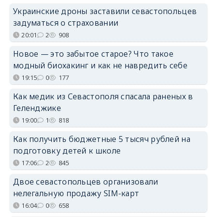
Украинские дроны заставили севастопольцев
задуматься о страховании
20:01
2
908
Новое — это забытое старое? Что такое
модный биохакинг и как не навредить себе
19:15
0
177
Как медик из Севастополя спасала раненых в
Геленджике
19:00
1
818
Как получить бюджетные 5 тысяч рублей на
подготовку детей к школе
17:06
2
845
Двое севастопольцев организовали
нелегальную продажу SIM-карт
16:04
0
658