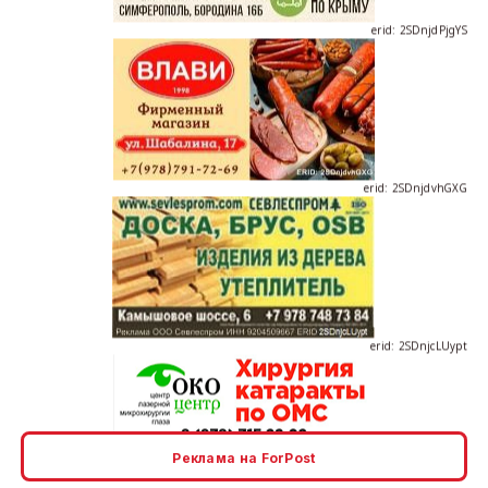
erid: 2SDnjdvhGXG
erid: 2SDnjcLUypt
erid: 2SDnjcrDNw6
Реклама на ForPost