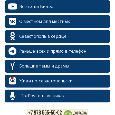
Все наши Видео
О местном для местных
Севастополь в сердце
Раньше всех и прямо в телефон
Большие темы и драмы
erid: 2SDnjcrDNw6
Живи по-севастопольски
ForPost в наушниках
erid: 2SDnjdPjgYS