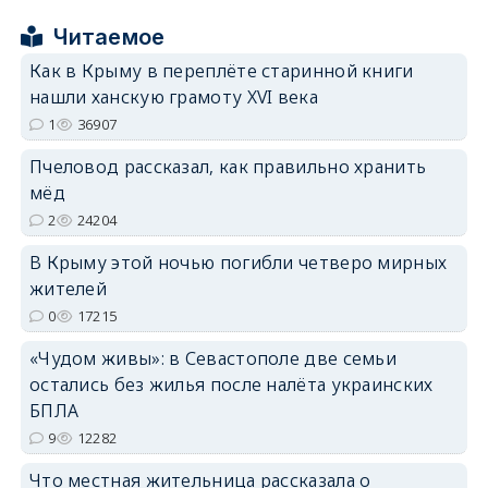
Читаемое
Как в Крыму в переплёте старинной книги
нашли ханскую грамоту XVI века
1
36907
erid: 2SDnjdPjgYS
Пчеловод рассказал, как правильно хранить
мёд
2
24204
В Крыму этой ночью погибли четверо мирных
erid: 2SDnjdvhGXG
жителей
0
17215
«Чудом живы»: в Севастополе две семьи
остались без жилья после налёта украинских
БПЛА
9
12282
Что местная жительница рассказала о