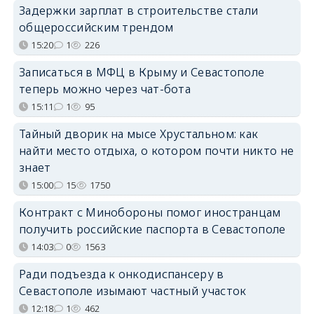
Задержки зарплат в строительстве стали
общероссийским трендом
15:20
1
226
Записаться в МФЦ в Крыму и Севастополе
теперь можно через чат-бота
15:11
1
95
Тайный дворик на мысе Хрустальном: как
найти место отдыха, о котором почти никто не
знает
15:00
15
1750
Контракт с Минобороны помог иностранцам
получить российские паспорта в Севастополе
14:03
0
1563
Ради подъезда к онкодиспансеру в
Севастополе изымают частный участок
12:18
1
462