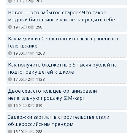
20:01
2
2071
Новое — это забытое старое? Что такое
модный биохакинг и как не навредить себе
19:15
0
298
Как медик из Севастополя спасала раненых в
Геленджике
19:00
1
1268
Как получить бюджетные 5 тысяч рублей на
подготовку детей к школе
17:06
2
1133
Двое севастопольцев организовали
нелегальную продажу SIM-карт
16:04
0
819
Задержки зарплат в строительстве стали
общероссийским трендом
15:20
1
288