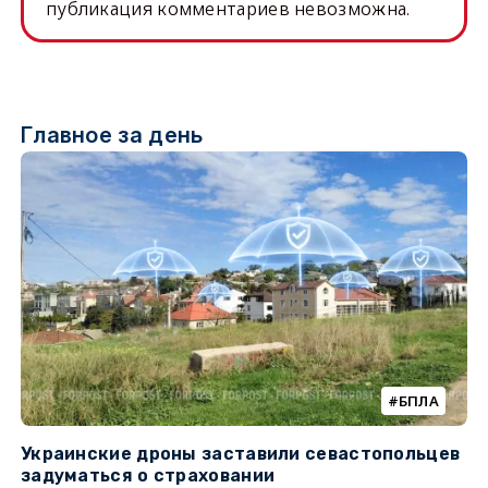
публикация комментариев невозможна.
Главное за день
БПЛА
Украинские дроны заставили севастопольцев
З
задуматься о страховании
о