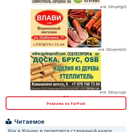
erid: 2SDnjdvhGXG
erid: 2SDnjcLUypt
Реклама на ForPost
erid: 2SDnjcrDNw6
Читаемое
Как в Крыму в переплёте старинной книги