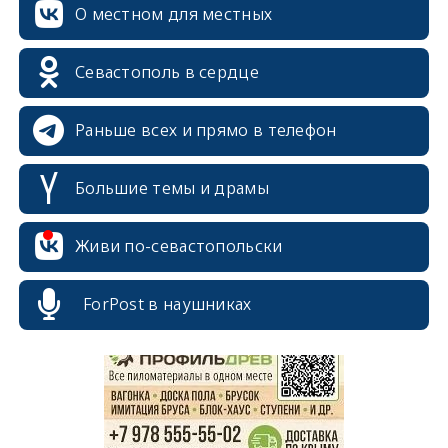
О местном для местных
Севастополь в сердце
Раньше всех и прямо в телефон
Большие темы и драмы
Живи по-севастопольски
erid: 2SDnjcrDNw6
ForPost в наушниках
erid: 2SDnjdPjgYS