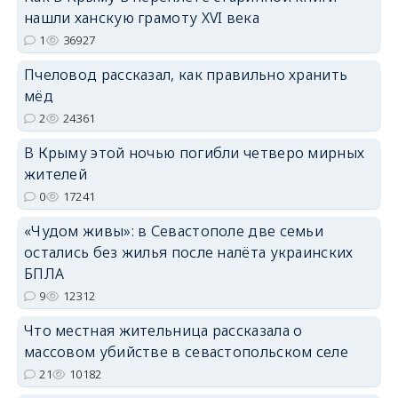
нашли ханскую грамоту XVI века
1
36927
erid: 2SDnjdPjgYS
Пчеловод рассказал, как правильно хранить
мёд
2
24361
В Крыму этой ночью погибли четверо мирных
жителей
0
17241
erid: 2SDnjdvhGXG
«Чудом живы»: в Севастополе две семьи
остались без жилья после налёта украинских
БПЛА
9
12312
Что местная жительница рассказала о
массовом убийстве в севастопольском селе
21
10182