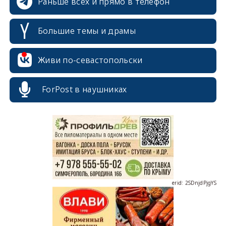
Раньше всех и прямо в телефон
Большие темы и драмы
Живи по-севастопольски
erid: 2SDnjcrDNw6
ForPost в наушниках
erid: 2SDnjdPjgYS
erid: 2SDnjdvhGXG