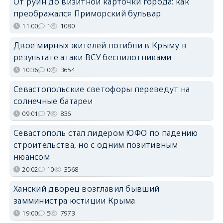
От руин до визитной карточки города: как
преображался Приморский бульвар
11:00
1
1080
Двое мирных жителей погибли в Крыму в
результате атаки ВСУ беспилотниками
10:36
0
3654
Севастопольские светофоры переведут на
солнечные батареи
09:01
7
836
Севастополь стал лидером ЮФО по падению
строительства, но с одним позитивным
нюансом
20:02
10
3568
Ханский дворец возглавил бывший
замминистра юстиции Крыма
19:00
5
7973