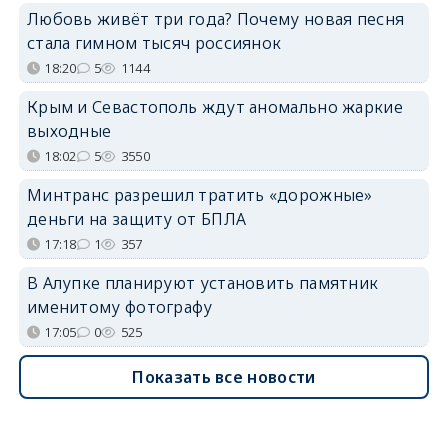
Любовь живёт три года? Почему новая песня
стала гимном тысяч россиянок
18:20
5
1144
Крым и Севастополь ждут аномально жаркие
выходные
18:02
5
3550
Минтранс разрешил тратить «дорожные»
деньги на защиту от БПЛА
17:18
1
357
В Алупке планируют установить памятник
именитому фотографу
17:05
0
525
Показать все новости