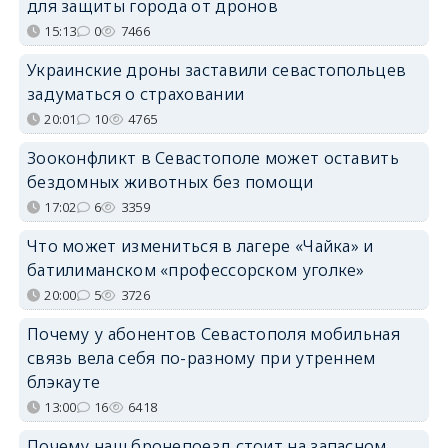
для защиты города от дронов
15:13
0
7466
Украинские дроны заставили севастопольцев
задуматься о страховании
20:01
10
4765
Зооконфликт в Севастополе может оставить
бездомных животных без помощи
17:02
6
3359
Что может измениться в лагере «Чайка» и
батилиманском «профессорском уголке»
20:00
5
3726
Почему у абонентов Севастополя мобильная
связь вела себя по-разному при утреннем
блэкауте
13:00
16
6418
Почему наш бронепоезд стоит на запасном