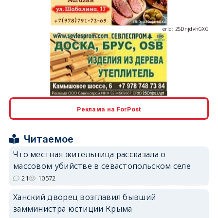
erid: 2SDnjcLUypt
Реклама на ForPost
erid: 2SDnjcrDNw6
Читаемое
Что местная жительница рассказала о
массовом убийстве в севастопольском селе
21
10572
Ханский дворец возглавил бывший
erid: 2SDnjdPjgYS
замминистра юстиции Крыма