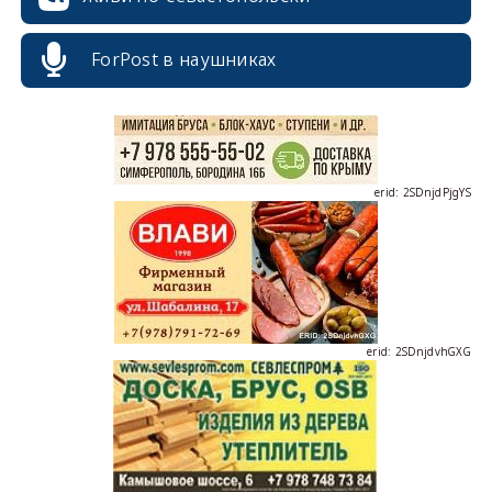
ForPost в наушниках
erid: 2SDnjdPjgYS
erid: 2SDnjdvhGXG
erid: 2SDnjcLUypt