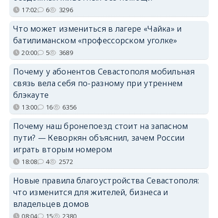
17:02
6
3296
Что может измениться в лагере «Чайка» и
батилиманском «профессорском уголке»
20:00
5
3689
Почему у абонентов Севастополя мобильная
связь вела себя по-разному при утреннем
блэкауте
13:00
16
6356
Почему наш бронепоезд стоит на запасном
пути? — Кеворкян объяснил, зачем России
играть вторым номером
18:08
4
2572
Новые правила благоустройства Севастополя:
что изменится для жителей, бизнеса и
владельцев домов
08:04
15
2380