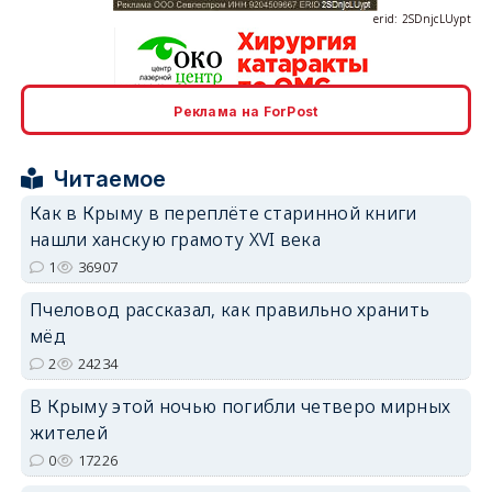
Реклама на ForPost
erid: 2SDnjcrDNw6
Читаемое
Как в Крыму в переплёте старинной книги
нашли ханскую грамоту XVI века
1
36907
erid: 2SDnjdPjgYS
Пчеловод рассказал, как правильно хранить
мёд
2
24234
В Крыму этой ночью погибли четверо мирных
жителей
erid: 2SDnjdvhGXG
0
17226