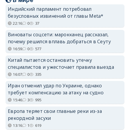
Индийский парламент потребовал
безусловных извинений от главы Meta*
22:16
0
37
Виноваты соцсети: марокканец рассказал,
почему решился вплавь добраться в Сеуту
16:59
0
577
Китай пытается остановить утечку
специалистов и ужесточает правила выезда
16:07
0
335
Иран отменил удар по Украине, однако
требует компенсацию за атаку на судно
15:46
3
995
Европа теряет свои главные реки из-за
рекордной засухи
13:16
1
619