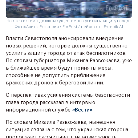
Новые системы должны существенно усилить защиту города
Фото:
Арина Розанова / ForPost / нейросеть Freepik AI
Власти Севастополя анонсировали внедрение
новых решений, которые должны существенно
усилить защиту города от атак беспилотников.
По словам губернатора Михаила Развожаева, уже
в ближайшее время будут приняты меры,
способные не допустить приближения
вражеских дронов к береговой линии.
О перспективах усиления системы безопасности
глава города рассказал в интервью
информационной службе
«Вести»
.
По словам Михаила Развожаева, нынешняя
ситуация связана с тем, что украинская сторона
продолжает рассчитывать на возможность