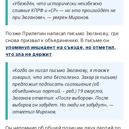
«Убеждён, что исторически неизбежно
слияние КПРФ и «СР» — но это произойдёт не
при Зюганове», — уверен Миронов.
Позже Прилепин написал письмо Зюганову, где
снова призвал к объединению. В письме он
упомянул инцидент на съезде, но отметил,
.
что зла не держит
«Когда он писал письмо Зюганову, я также
говорил, что это бесполезно. Захар (в письме)
предложил подписать соглашение
(об
объединении партий. – ред.)
19 августа,
Зюганов ответил: «После выборов». После
выборов он забудет. Но люди не забудут», —
отметил Миронов.
Он напомнил об общей позиции двух партий по