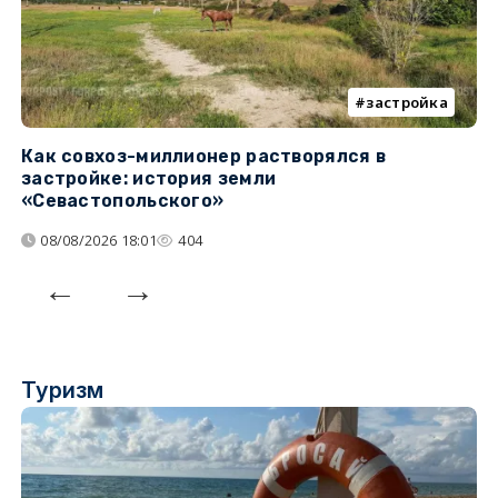
застройка
Как совхоз-миллионер растворялся в
К
застройке: история земли
н
«Севастопольского»
п
08/08/2026 18:01
404
Туризм