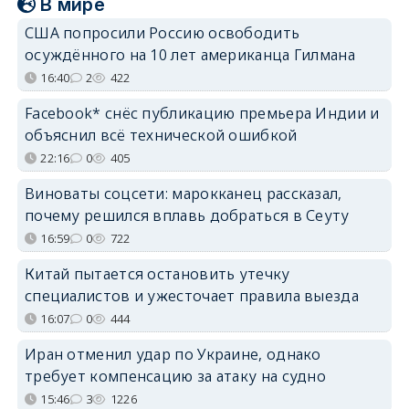
В мире
США попросили Россию освободить
осуждённого на 10 лет американца Гилмана
16:40
2
422
Facebook* снёс публикацию премьера Индии и
объяснил всё технической ошибкой
22:16
0
405
Виноваты соцсети: марокканец рассказал,
почему решился вплавь добраться в Сеуту
16:59
0
722
Китай пытается остановить утечку
специалистов и ужесточает правила выезда
16:07
0
444
Иран отменил удар по Украине, однако
требует компенсацию за атаку на судно
15:46
3
1226