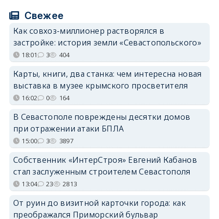
Свежее
Как совхоз-миллионер растворялся в
застройке: история земли «Севастопольского»
18:01
3
404
Карты, книги, два станка: чем интересна новая
выставка в музее крымского просветителя
16:02
0
164
В Севастополе повреждены десятки домов
при отражении атаки БПЛА
15:00
3
3897
Собственник «ИнтерСтроя» Евгений Кабанов
стал заслуженным строителем Севастополя
13:04
23
2813
От руин до визитной карточки города: как
преображался Приморский бульвар