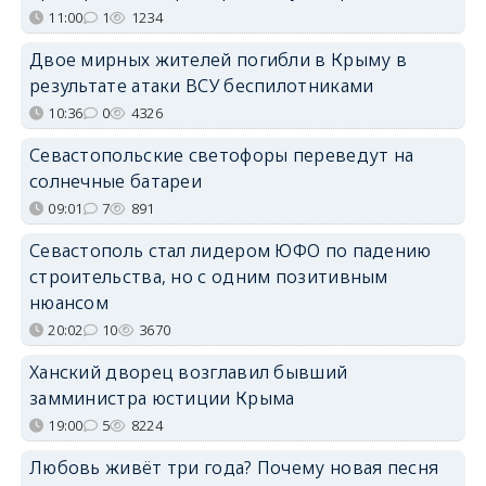
11:00
1
1234
Двое мирных жителей погибли в Крыму в
результате атаки ВСУ беспилотниками
10:36
0
4326
Севастопольские светофоры переведут на
солнечные батареи
09:01
7
891
Севастополь стал лидером ЮФО по падению
строительства, но с одним позитивным
нюансом
20:02
10
3670
Ханский дворец возглавил бывший
замминистра юстиции Крыма
19:00
5
8224
Любовь живёт три года? Почему новая песня