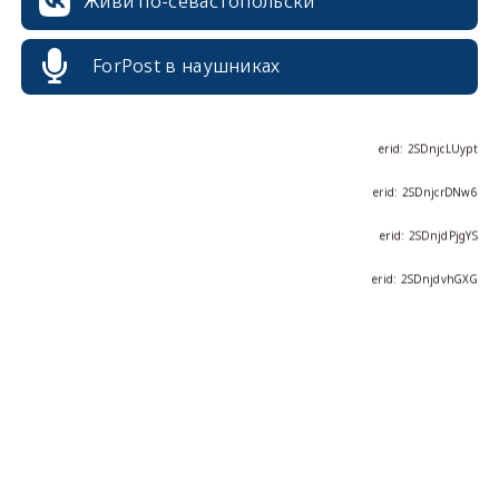
Живи по-севастопольски
erid: 2SDnjdPjgYS
erid: 2SDnjdvhGXG
ForPost в наушниках
erid: 2SDnjcLUypt
erid: 2SDnjcrDNw6
erid: 2SDnjdPjgYS
erid: 2SDnjdvhGXG