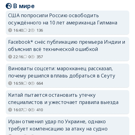
В мире
США попросили Россию освободить
осуждённого на 10 лет американца Гилмана
16:40
2
136
Facebook* снёс публикацию премьера Индии и
объяснил всё технической ошибкой
22:16
0
357
Виноваты соцсети: марокканец рассказал,
почему решился вплавь добраться в Сеуту
16:59
0
664
Китай пытается остановить утечку
специалистов и ужесточает правила выезда
16:07
0
410
Иран отменил удар по Украине, однако
требует компенсацию за атаку на судно