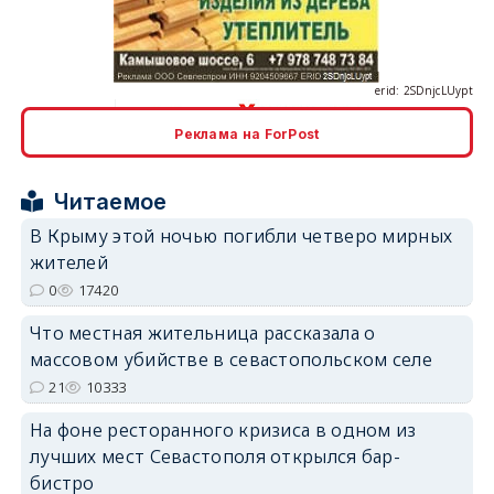
erid: 2SDnjcLUypt
Реклама на ForPost
erid: 2SDnjcrDNw6
Читаемое
В Крыму этой ночью погибли четверо мирных
жителей
0
17420
Что местная жительница рассказала о
erid: 2SDnjdPjgYS
массовом убийстве в севастопольском селе
21
10333
На фоне ресторанного кризиса в одном из
лучших мест Севастополя открылся бар-
бистро