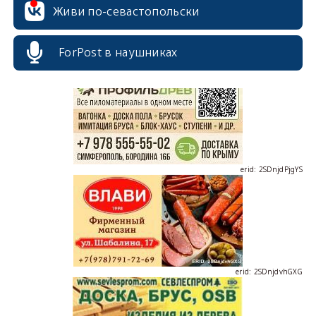
Живи по-севастопольски
erid: 2SDnjcrDNw6
ForPost в наушниках
erid: 2SDnjdPjgYS
erid: 2SDnjdvhGXG