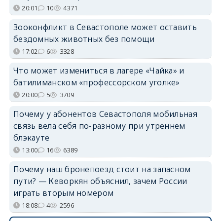
20:01
10
4371
Зооконфликт в Севастополе может оставить
бездомных животных без помощи
17:02
6
3328
Что может измениться в лагере «Чайка» и
батилиманском «профессорском уголке»
20:00
5
3709
Почему у абонентов Севастополя мобильная
связь вела себя по-разному при утреннем
блэкауте
13:00
16
6389
Почему наш бронепоезд стоит на запасном
пути? — Кеворкян объяснил, зачем России
играть вторым номером
18:08
4
2596