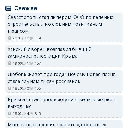
Свежее
Севастополь стал лидером ЮФО по падению
строительства, но с одним позитивным
нюансом
20:02
0
119
Ханский дворец возглавил бывший
замминистра юстиции Крыма
19:00
1
167
Любовь живёт три года? Почему новая песня
стала гимном тысяч россиянок
18:20
0
156
Крым и Севастополь ждут аномально жаркие
выходные
18:02
4
846
Минтранс разрешил тратить «дорожные»