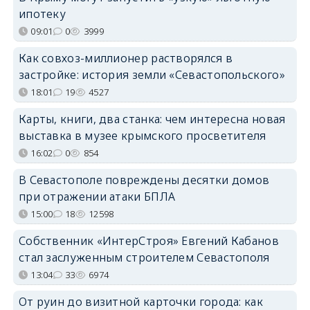
ипотеку
09:01
0
3999
Как совхоз-миллионер растворялся в
застройке: история земли «Севастопольского»
18:01
19
4527
Карты, книги, два станка: чем интересна новая
выставка в музее крымского просветителя
16:02
0
854
В Севастополе повреждены десятки домов
при отражении атаки БПЛА
15:00
18
12598
Собственник «ИнтерСтроя» Евгений Кабанов
стал заслуженным строителем Севастополя
13:04
33
6974
От руин до визитной карточки города: как