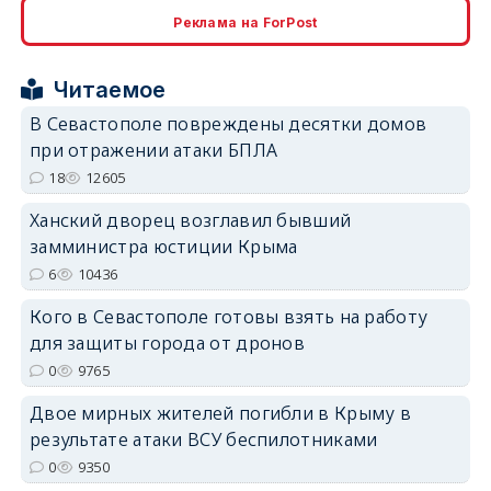
Реклама на ForPost
erid: 2SDnjcrDNw6
Читаемое
В Севастополе повреждены десятки домов
при отражении атаки БПЛА
18
12605
erid: 2SDnjdPjgYS
Ханский дворец возглавил бывший
замминистра юстиции Крыма
6
10436
Кого в Севастополе готовы взять на работу
для защиты города от дронов
erid: 2SDnjdvhGXG
0
9765
Двое мирных жителей погибли в Крыму в
результате атаки ВСУ беспилотниками
0
9350