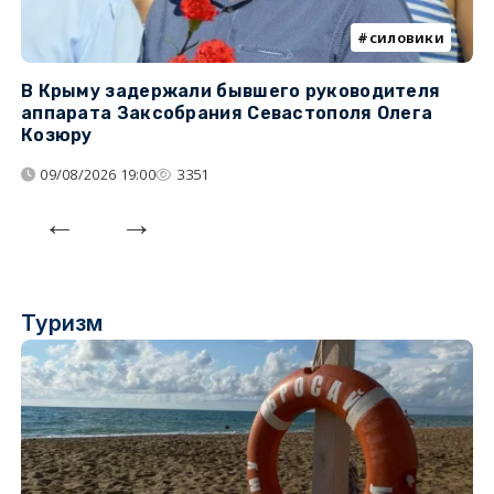
силовики
В Крыму задержали бывшего руководителя
К
аппарата Заксобрания Севастополя Олега
з
Козюру
«
09/08/2026 19:00
3351
Туризм