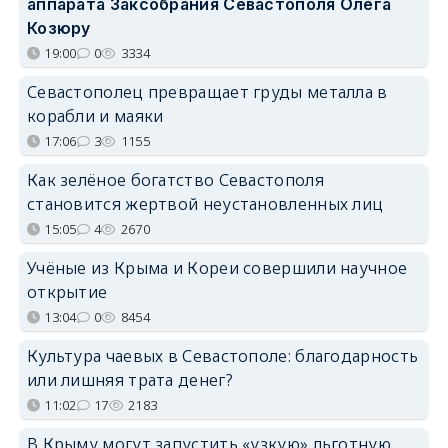
аппарата Заксобрания Севастополя Олега
Козюру
19:00
0
3334
Севастополец превращает груды металла в
корабли и маяки
17:06
3
1155
Как зелёное богатство Севастополя
становится жертвой неустановленных лиц
15:05
4
2670
Учёные из Крыма и Кореи совершили научное
открытие
13:04
0
8454
Культура чаевых в Севастополе: благодарность
или лишняя трата денег?
11:02
17
2183
В Крыму могут запустить «узкую» льготную