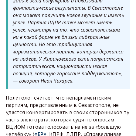
2000-х была популярной и показывала
фантастические результаты. В Севастополе
она может получить новое звучание и иметь
успех. Партия ЛДПР тоже может иметь
успех, несмотря на то, что севастопольцам
ни в какой форме не близки либеральные
ценности. Но это традиционная
харизматическая партия, которая держится
на лидере. У Жириновского есть популистская
патриотическая, националистическая
позиция, которую горожане поддерживают»,
— говорит Иван Чихарев.
Политолог считает, что непарламентским
партиям, представленным в Севастополе, не
удастся конвертировать в своих сторонников ту
часть электората, которая судя по опросам
ВЦИОМ готова голосовать на не за «большую
четвёрку» (
, КПРФ, ЛДПР, «Справедливая
«ЕР»