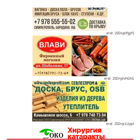
erid: 2SDnjdPjgYS
erid: 2SDnjdvhGXG
erid: 2SDnjcLUypt