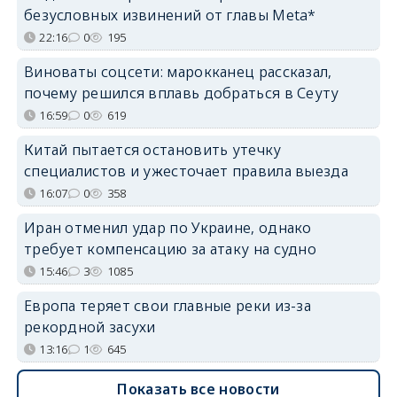
безусловных извинений от главы Meta*
22:16
0
195
Виноваты соцсети: марокканец рассказал,
почему решился вплавь добраться в Сеуту
16:59
0
619
Китай пытается остановить утечку
специалистов и ужесточает правила выезда
16:07
0
358
Иран отменил удар по Украине, однако
требует компенсацию за атаку на судно
15:46
3
1085
Европа теряет свои главные реки из-за
рекордной засухи
13:16
1
645
Показать все новости