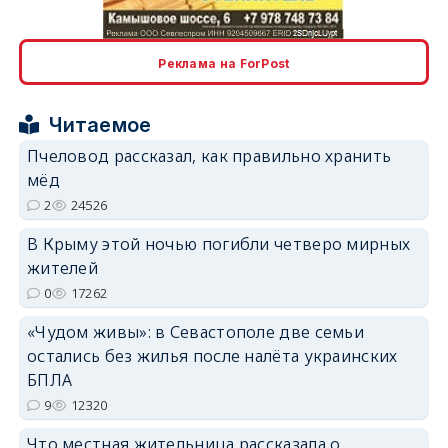
erid: 2SDnjcLUypt
Реклама на ForPost
Читаемое
Пчеловод рассказал, как правильно хранить
erid: 2SDnjcrDNw6
мёд
2
24526
В Крыму этой ночью погибли четверо мирных
жителей
0
17262
erid: 2SDnjdPjgYS
«Чудом живы»: в Севастополе две семьи
остались без жилья после налёта украинских
БПЛА
9
12320
Что местная жительница рассказала о