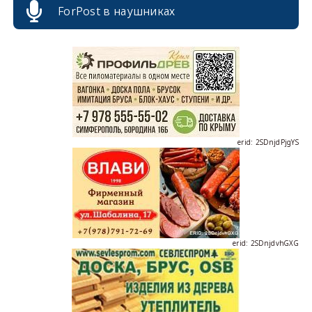
ForPost в наушниках
erid: 2SDnjcrDNw6
erid: 2SDnjdPjgYS
erid: 2SDnjdvhGXG