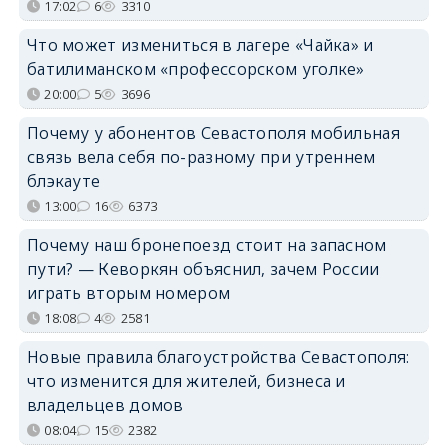
17:02
6
3310
Что может измениться в лагере «Чайка» и
батилиманском «профессорском уголке»
20:00
5
3696
Почему у абонентов Севастополя мобильная
связь вела себя по-разному при утреннем
блэкауте
13:00
16
6373
Почему наш бронепоезд стоит на запасном
пути? — Кеворкян объяснил, зачем России
играть вторым номером
18:08
4
2581
Новые правила благоустройства Севастополя:
что изменится для жителей, бизнеса и
владельцев домов
08:04
15
2382