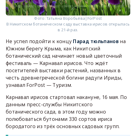
Фото: Татьяна Воробьёва|ForPost
В Никитском ботаническом саду выставка ирисов открылась
в 21-й раз.
Не успел подойти к концу
Парад тюльпанов
на
Южном берегу Крыма, как Никитский
ботанический сад начинает новый цветочный
фестиваль — Карнавал ирисов. Что ждёт
посетителей выставки растений, названных в
честь древнегреческой богини радуги Ириды,
узнавал ForPost — Туризм.
Карнавал ирисов стартовал накануне, 16 мая. По
данным пресс-службы Никитского
ботанического сада, в этом году можно
полюбоваться бутонами 330 сортов ириса
бородатого из трёх основных садовых групп.