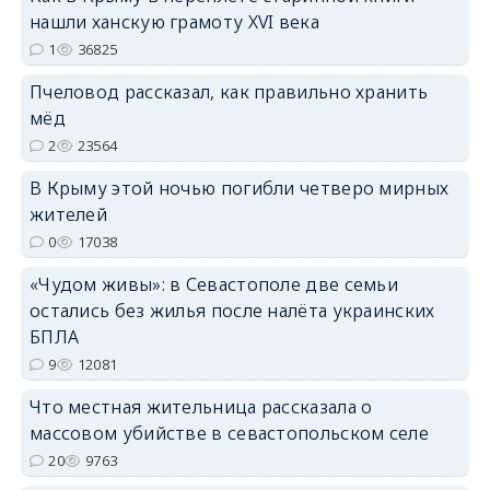
нашли ханскую грамоту XVI века
1
36825
Пчеловод рассказал, как правильно хранить
erid: 2SDnjdPjgYS
мёд
2
23564
В Крыму этой ночью погибли четверо мирных
жителей
0
17038
erid: 2SDnjdvhGXG
«Чудом живы»: в Севастополе две семьи
остались без жилья после налёта украинских
БПЛА
9
12081
Что местная жительница рассказала о
массовом убийстве в севастопольском селе
20
9763