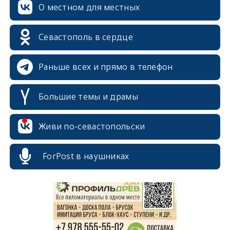
О местном для местных
Севастополь в сердце
Раньше всех и прямо в телефон
Большие темы и драмы
Живи по-севастопольски
erid: 2SDnjcrDNw6
ForPost в наушниках
erid: 2SDnjdPjgYS