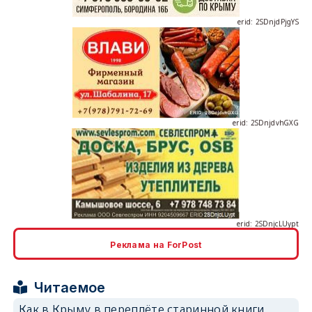
erid: 2SDnjdvhGXG
erid: 2SDnjcLUypt
Реклама на ForPost
erid: 2SDnjcrDNw6
Читаемое
Как в Крыму в переплёте старинной книги