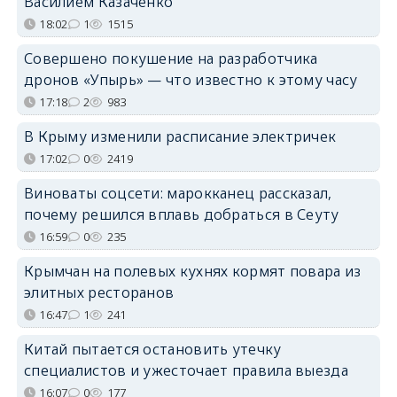
Василием Казаченко
18:02
1
1515
Совершено покушение на разработчика
дронов «Упырь» — что известно к этому часу
17:18
2
983
В Крыму изменили расписание электричек
17:02
0
2419
Виноваты соцсети: марокканец рассказал,
почему решился вплавь добраться в Сеуту
16:59
0
235
Крымчан на полевых кухнях кормят повара из
элитных ресторанов
16:47
1
241
Китай пытается остановить утечку
специалистов и ужесточает правила выезда
16:07
0
177