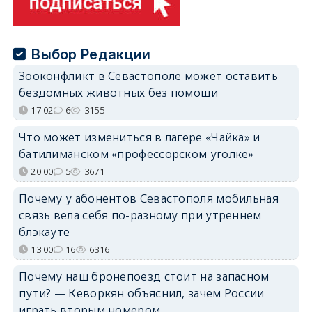
Выбор Редакции
Зооконфликт в Севастополе может оставить
бездомных животных без помощи
17:02
6
3155
Что может измениться в лагере «Чайка» и
батилиманском «профессорском уголке»
20:00
5
3671
Почему у абонентов Севастополя мобильная
связь вела себя по-разному при утреннем
блэкауте
13:00
16
6316
Почему наш бронепоезд стоит на запасном
пути? — Кеворкян объяснил, зачем России
играть вторым номером